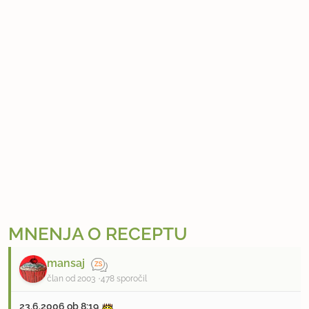
MNENJA O RECEPTU
mansaj
član od 2003
478 sporočil
23.6.2006 ob 8:19