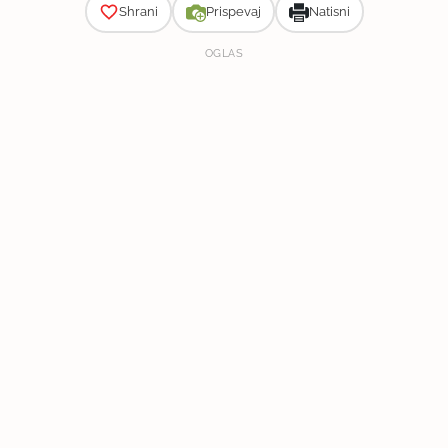
Shrani
Prispevaj
Natisni
OGLAS