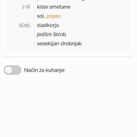
2 dl 
kisle smetane
sol,
poper
,
ščep 
sladkorja
jedilni škrob
sesekljan drobnjak
Način za kuhanje