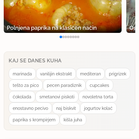
lp goga
uporabno
Polnjena paprika na klasičen način
Osv
KAJ SE DANES KUHA
marinada
vanilijin ekstrakt
mediteran
prigrizek
tešto za pico
pecen paradiznik
cupcakes
ćokolada
smetanovi piskoti
novoletna torta
enostavno pecivo
naj biskvit
jogurtov kolać
paprika s krompirjem
kišla juha