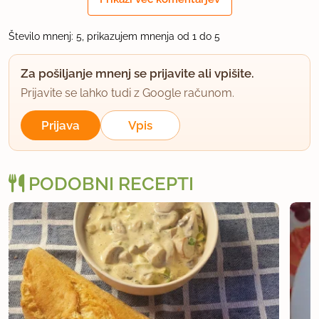
uporabno
gogad
Število mnenj: 5, prikazujem mnenja od 1 do 5
član od 2004
3697 sporočil
Za pošiljanje mnenj se prijavite ali vpišite.
24.2.2007 ob 17:51
Prijavite se lahko tudi z Google računom.
Petkica ,lahko malo bolj razložiš kaj ni bilo
Prijava
Vpis
dobro,ker sem mislila recept spravit v beležko
,moj sin namreč obožuje hrenovke
PODOBNI RECEPTI
lp goga
uporabno
petkica
član od 2006
744 sporočil
24.2.2007 ob 18:19