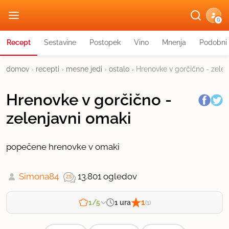
G
Recept
Sestavine
Postopek
Vino
Mnenja
Podobni 
domov
›
recepti
›
mesne jedi
›
ostalo
›
Hrenovke v gorčično - zelen
Hrenovke v gorčično -
zelenjavni omaki
popečene hrenovke v omaki
Simona84
13.801 ogledov
1
1 ura
1/5
(1)
Zahtevnost