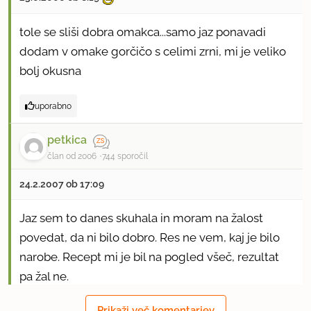
tole se sliši dobra omakca...samo jaz ponavadi
dodam v omake gorčičo s celimi zrni, mi je veliko
bolj okusna
uporabno
petkica
član od 2006
744 sporočil
24.2.2007 ob 17:09
Jaz sem to danes skuhala in moram na žalost
povedat, da ni bilo dobro. Res ne vem, kaj je bilo
narobe. Recept mi je bil na pogled všeč, rezultat
pa žal ne.
Prikaži več komentarjev