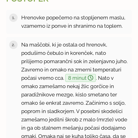
Hrenovke popečemo na stopljenem maslu,
vzamemo iz ponve in shranimo na toplem.
Na maščobi, ki je ostala od hrenovk,
podušimo čebulo in korenček, nato
prilijemo pomarančni sok in zelenjavno juho.
Zavremo in omako na zmerni temperaturi
počasi vremo cca.
8 minut
. Nato v
omako zamešamo nekaj žlic gorčice in
paradižnikove mezge, kislo smetano ter
omako še enkrat zavremo. Začinimo s soljo,
poprom in sladkorjem. V posebni skodelici
zamešamo jedilni škrob z malo (mrzle) vode
in ga ob stalnem mešanju počasi dodajamo
omaki. Omaka naj se kuha toliko časa, da se