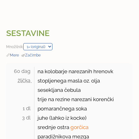
SESTAVINE
Množilnik:
📏
Mere
·
🌿
Začimbe
60 dag 
na kolobarje narezanih hrenovk
žlička 
stopljenega masla oz. olja
sesekljana čebula
trije na rezine narezani korenčki
1 dl 
pomarančnega soka
3 dl 
juhe (lahko iz kocke)
srednje ostra
gorčica
paradižnikova mezga