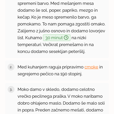
spremeni barvo. Med mešanjem mesa
dodamo še sol, poper, papriko, mezgo in
kečap. Ko je meso spremenilo barvo, ga
pomokamo. To nam pomaga zgostiti omako.
Zalijemo z jušno osnovo in dodamo lovorjev
list. Kuhamo
30 minut
na nizki
temperaturi. Večkrat premešamo in na
koncu dodamo sesekljan peteršilj.
Med kuhanjem raguja pripravimo
cmoke
in
segrejemo pečico na 190 stopinj.
Moko damo v skledo, dodamo celotno
vrečko pecilnega praška. V moko naribamo
dobro ohlajeno maslo. Dodamo še malo soli
in popra. Preden začnemo mešati, dodamo