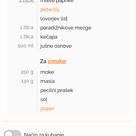
2 žlički 
mlete paprike
peteršilj
lovorjev list
1 žlica 
paradižnikove mezge
1 žlica 
kečapa
500 ml 
jušne osnove
Za
cmoke
:
250 g 
moke
130 g 
masla
pecilni prašek
sol
poper
Način za kuhanje