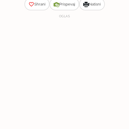
Shrani
Prispevaj
Natisni
OGLAS