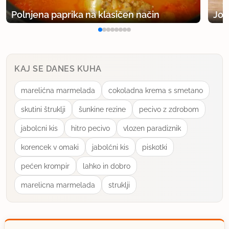
uporabno
Polnjena paprika na klasičen način
Jog
KAJ SE DANES KUHA
marelićna marmelada
cokoladna krema s smetano
skutini štruklji
šunkine rezine
pecivo z zdrobom
jabolcni kis
hitro pecivo
vlozen paradiznik
korencek v omaki
jabolćni kis
piskotki
pećen krompir
lahko in dobro
marelicna marmelada
struklji