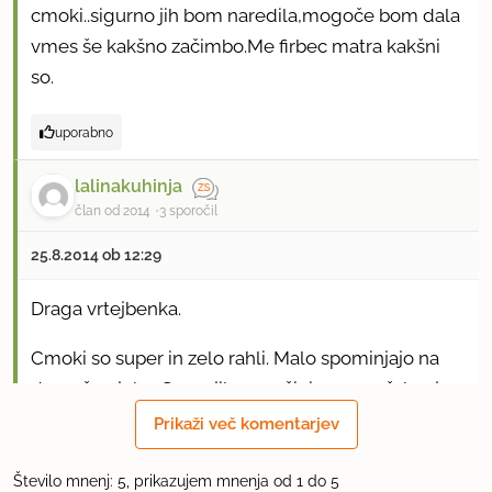
cmoki..sigurno jih bom naredila,mogoče bom dala
vmes še kakšno začimbo.Me firbec matra kakšni
so.
uporabno
lalinakuhinja
član od 2014
3 sporočil
25.8.2014 ob 12:29
Draga vrtejbenka.
Cmoki so super in zelo rahli. Malo spominjajo na
domače njoke. Sama jih ne začinim preveč, ker je
že ragu kar močen. Seveda pa eksperimentiranje
Prikaži več komentarjev
ni prepovedano;) želim dober tek. Če bi Vam bili s
kako dodatno začimbo še boljši, pa le javite.
Število mnenj: 5, prikazujem mnenja od 1 do 5