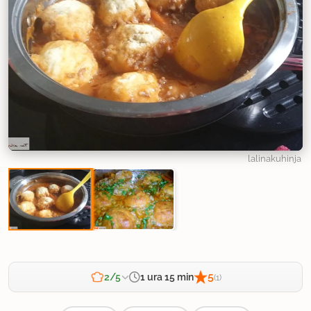
lalinakuhinja
5
1 ura 15 min
2/5
(1)
Zahtevnost