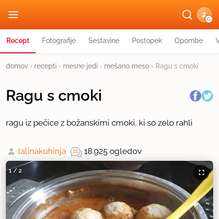
G
Recept
Fotografije
Sestavine
Postopek
Opombe
domov
›
recepti
›
mesne jedi
›
mešano meso
›
Ragu s cmoki
Ragu s cmoki
ragu iz pečice z božanskimi cmoki, ki so zelo rahli
lalinakuhinja
18.925 ogledov
1
/
2