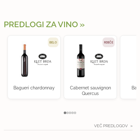
PREDLOGI ZA VINO
BELO
RDEČE
Bagueri chardonnay
Cabernet sauvignon
Bag
Quercus
VEČ PREDLOGOV