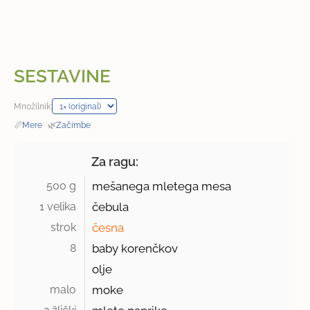
SESTAVINE
Množilnik:
📏
Mere
·
🌿
Začimbe
Za ragu:
500 g 
mešanega mletega mesa
1 velika 
čebula
strok 
česna
8 
baby korenčkov
olje
malo 
moke