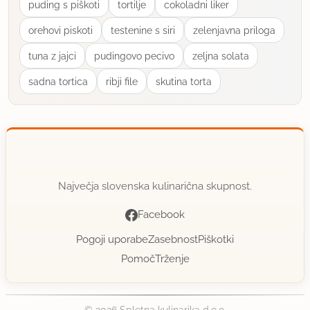
puding s piškoti
tortilje
cokoladni liker
orehovi piskoti
testenine s siri
zelenjavna priloga
tuna z jajci
pudingovo pecivo
zeljna solata
sadna tortica
ribji file
skutina torta
Največja slovenska kulinarična skupnost.
Facebook
Pogoji uporabe
Zasebnost
Piškotki
Pomoč
Trženje
© 2026 Spletna kulinarika d.o.o.