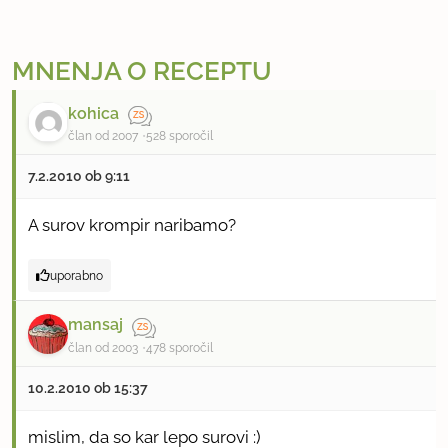
MNENJA O RECEPTU
kohica
član od 2007
528 sporočil
7.2.2010 ob 9:11
A surov krompir naribamo?
uporabno
mansaj
član od 2003
478 sporočil
10.2.2010 ob 15:37
mislim, da so kar lepo surovi :)