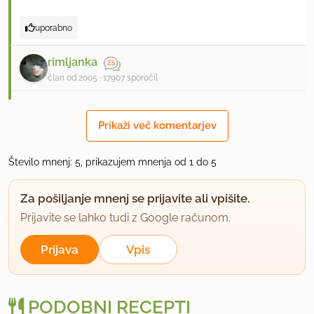
uporabno
rimljanka
član od 2005
17907 sporočil
10.2.2010 ob 16:02
Prikaži več komentarjev
No, kohica, nariban kuhan krompir boš težko ožela,
kajne? Torej surovega.
Število mnenj: 5, prikazujem mnenja od 1 do 5
uporabno
Za pošiljanje mnenj se prijavite ali vpišite.
Prijavite se lahko tudi z Google računom.
shumnick
član od 2006
40 sporočil
Prijava
Vpis
19.2.2010 ob 12:47
PODOBNI RECEPTI
Preprosto in odlično, tako, kot se za kmečko