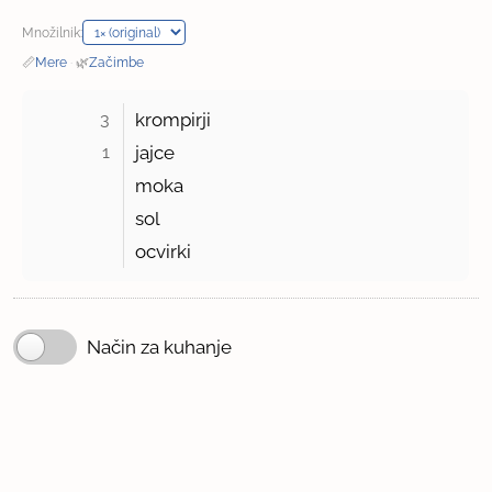
Množilnik:
📏
Mere
·
🌿
Začimbe
3 
krompirji
1 
jajce
moka
sol
ocvirki
Način za kuhanje