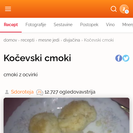
G
Recept
Fotografije
Sestavine
Postopek
Vino
Mnen
domov
›
recepti
›
mesne jedi
›
divjačina
›
Kočevski cmoki
Kočevski cmoki
cmoki z ocvirki
Sdoroteja
12.727 ogledov
avstrija