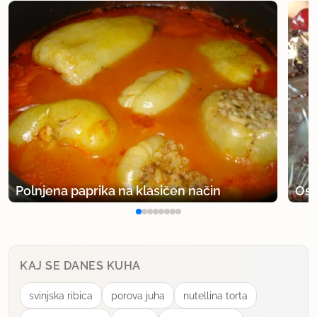
Polnjena paprika na klasičen način
Osv
KAJ SE DANES KUHA
svinjska ribica
porova juha
nutellina torta