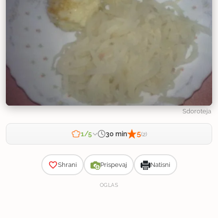
Sdoroteja
5
30 min
1/5
(2)
Zahtevnost
Shrani
Prispevaj
Natisni
OGLAS