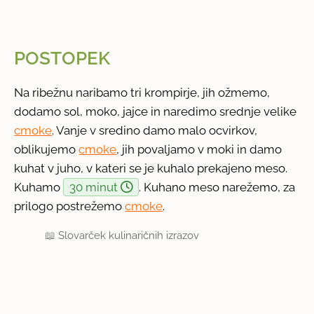
POSTOPEK
Na ribežnu naribamo tri krompirje, jih ožmemo,
dodamo sol, moko, jajce in naredimo srednje velike
cmoke
. Vanje v sredino damo malo ocvirkov,
oblikujemo
cmoke
, jih povaljamo v moki in damo
kuhat v juho, v kateri se je kuhalo prekajeno meso.
Kuhamo
30 minut
. Kuhano meso narežemo, za
prilogo postrežemo
cmoke
.
📖
Slovarček kulinaričnih izrazov