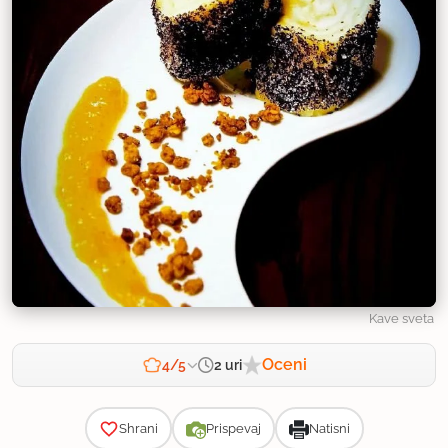
Kave sveta
Oceni
2 uri
4/5
Zahtevnost
Shrani
Prispevaj
Natisni