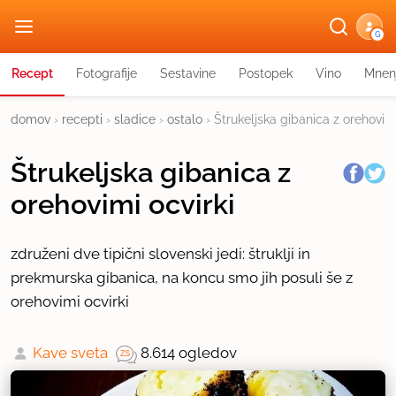
G
Recept
Fotografije
Sestavine
Postopek
Vino
Mnen
domov
›
recepti
›
sladice
›
ostalo
›
Štrukeljska gibanica z orehovimi
Štrukeljska gibanica z
orehovimi ocvirki
združeni dve tipični slovenski jedi: štruklji in
prekmurska gibanica, na koncu smo jih posuli še z
orehovimi ocvirki
Kave sveta
8.614 ogledov