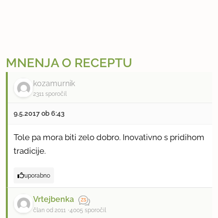
MNENJA O RECEPTU
kozamurnik
2311 sporočil
9.5.2017 ob 6:43
Tole pa mora biti zelo dobro. Inovativno s pridihom
tradicije.
uporabno
Vrtejbenka
član od 2011
4005 sporočil