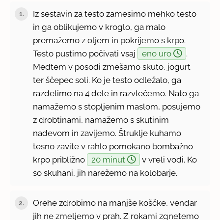
Iz sestavin za testo zamesimo mehko testo
1.
in ga oblikujemo v kroglo, ga malo
premažemo z oljem in pokrijemo s krpo.
Testo pustimo počivati vsaj
eno uro
.
Medtem v posodi zmešamo skuto, jogurt
ter ščepec soli. Ko je testo odležalo, ga
razdelimo na 4 dele in razvlečemo. Nato ga
namažemo s stopljenim maslom, posujemo
z drobtinami, namažemo s skutinim
nadevom in zavijemo. Štruklje kuhamo
tesno zavite v rahlo pomokano bombažno
krpo približno
20 minut
v vreli vodi. Ko
so skuhani, jih narežemo na kolobarje.
Orehe zdrobimo na manjše koščke, vendar
2.
jih ne zmeljemo v prah. Z rokami zgnetemo