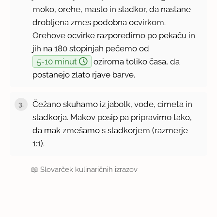
moko, orehe, maslo in sladkor, da nastane
drobljena zmes podobna ocvirkom.
Orehove ocvirke razporedimo po pekaču in
jih na 180 stopinjah pečemo od
5-10 minut
oziroma toliko časa, da
postanejo zlato rjave barve.
Čežano skuhamo iz jabolk, vode, cimeta in
3.
sladkorja. Makov posip pa pripravimo tako,
da mak zmešamo s sladkorjem (razmerje
1:1).
📖
Slovarček kulinaričnih izrazov