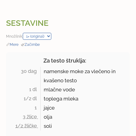
SESTAVINE
Množilnik:
📏
Mere
·
🌿
Začimbe
Za testo štruklja:
30 dag 
namenske moke za vlečeno in
kvašeno testo
1 dl 
mlačne vode
1/2 dl 
toplega mleka
1 
jajce
3 žlice 
olja
1/2 žličke 
soli