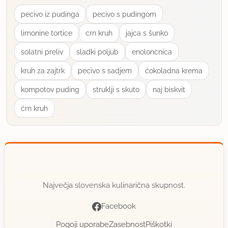
pecivo iz pudinga
pecivo s pudingom
limonine tortice
crn kruh
jajca s šunko
solatni preliv
sladki poljub
enoloncnica
kruh za zajtrk
pecivo s sadjem
ćokoladna krema
kompotov puding
struklji s skuto
naj biskvit
ćrn kruh
Največja slovenska kulinarična skupnost.
Facebook
Pogoji uporabe
Zasebnost
Piškotki