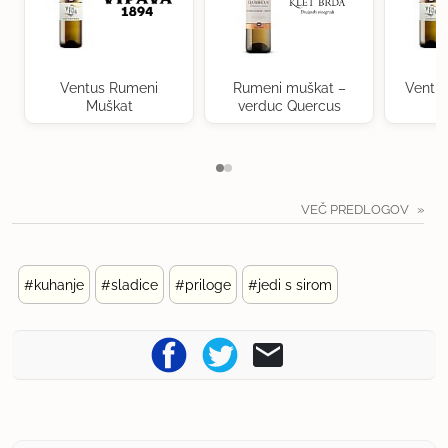
Ventus Rumeni
Rumeni muškat –
Ventu
Muškat
verduc Quercus
VEČ PREDLOGOV
#kuhanje
#sladice
#priloge
#jedi s sirom