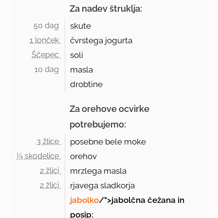
Za nadev štruklja:
50 dag 
skute
1 lonček 
čvrstega jogurta
Ščepec 
soli
10 dag 
masla
drobtine
Za orehove ocvirke
potrebujemo:
3 žlice 
posebne bele moke
¼ skodelice 
orehov
2 žlici 
mrzlega masla
2 žlici 
rjavega sladkorja
jabolko
/">jabolčna čežana in
posip: