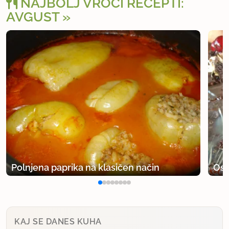
NAJBOLJ VROČI RECEPTI:
AVGUST
Polnjena paprika na klasičen način
Osv
KAJ SE DANES KUHA