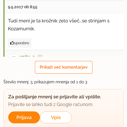
9.5.2017 ob 8:55
Tudi meni je ta krožnik zelo všeč...se strinjam s
Kozamurnik.
uporabno
anita_z
član od 2013
9 sporočil
Prikaži več komentarjev
23.5.2017 ob 14:16
Število mnenj: 3, prikazujem mnenja od 1 do 3
master chef varianta
Za pošiljanje mnenj se prijavite ali vpišite.
uporabno
Prijavite se lahko tudi z Google računom.
Prijava
Vpis