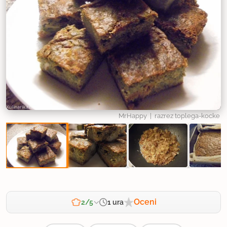
MrHappy
| razrez toplega-kocke
Oceni
1 ura
2/5
Zahtevnost