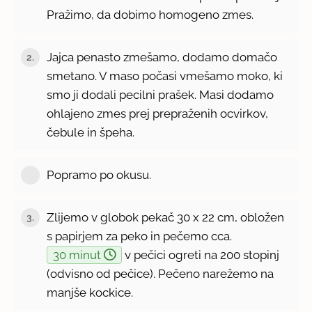
Pražimo, da dobimo homogeno zmes.
Jajca penasto zmešamo, dodamo domačo
2.
smetano. V maso počasi vmešamo moko, ki
smo ji dodali pecilni prašek. Masi dodamo
ohlajeno zmes prej prepraženih ocvirkov,
čebule in špeha.
Popramo po okusu.
Zlijemo v globok pekač 30 x 22 cm, obložen
3.
s papirjem za peko in pečemo cca.
30 minut
v pečici ogreti na 200 stopinj
(odvisno od pečice). Pečeno narežemo na
manjše kockice.