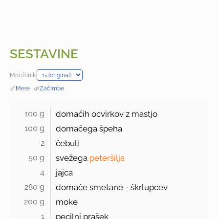
SESTAVINE
Množilnik:
📏
Mere
·
🌿
Začimbe
100 g 
domačih ocvirkov z mastjo
100 g 
domačega špeha
2 
čebuli
50 g 
svežega
peteršilja
4 
jajca
280 g 
domače smetane - škrlupcev
200 g 
moke
1 
pecilni prašek