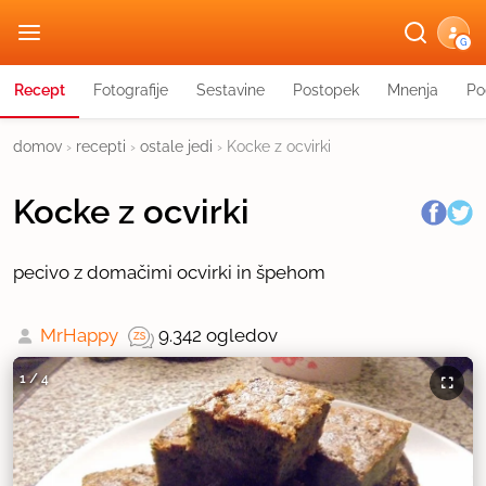
G
Recept
Fotografije
Sestavine
Postopek
Mnenja
Po
domov
›
recepti
›
ostale jedi
›
Kocke z ocvirki
Kocke z ocvirki
pecivo z domačimi ocvirki in špehom
MrHappy
9.342 ogledov
1
/
4