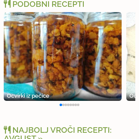
PODOBNI RECEPTI
Ocvirki iz pečice
Ocv
NAJBOLJ VROČI RECEPTI:
AVGUST