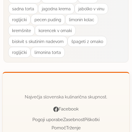
sadna torta
jagodna krema
jabolko v vinu
rogljicki
pecen puding
limonin kolac
kremšnite
korencek v omaki
biskvit s skutinim nadevom
špageti z omako
rogljićki
limonina torta
Največja slovenska kulinarična skupnost.
Facebook
Pogoji uporabe
Zasebnost
Piškotki
Pomoč
Trženje