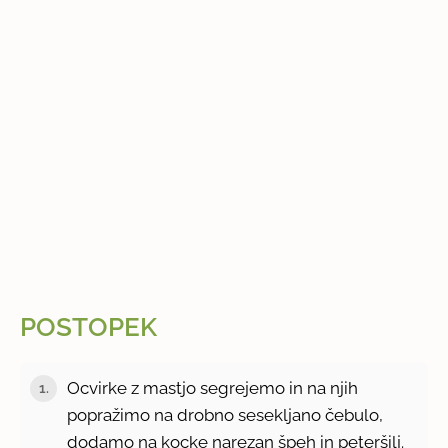
POSTOPEK
Ocvirke z mastjo segrejemo in na njih
1.
popražimo na drobno sesekljano čebulo,
dodamo na kocke narezan špeh in peteršilj.