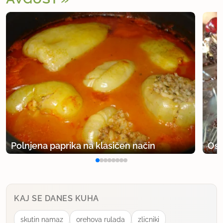
Polnjena paprika na klasičen način
Osv
KAJ SE DANES KUHA
skutin namaz
orehova rulada
zlicniki