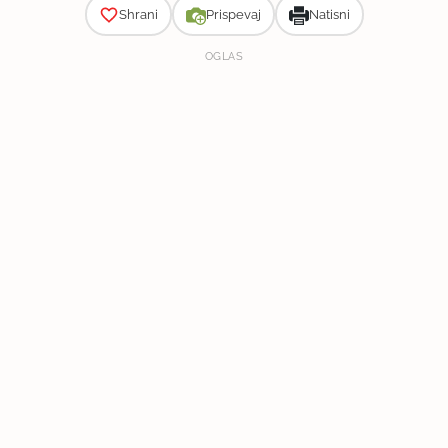
Shrani
Prispevaj
Natisni
OGLAS