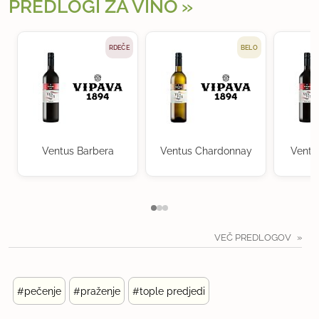
PREDLOGI ZA VINO
RDEČE
BELO
Ventus Barbera
Ventus Chardonnay
Ventu
VEČ PREDLOGOV
#pečenje
#praženje
#tople predjedi