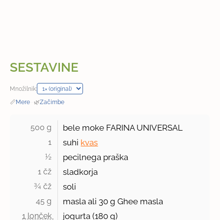
SESTAVINE
Množilnik:
📏
Mere
·
🌿
Začimbe
500 g 
bele moke FARINA UNIVERSAL
1 
suhi
kvas
½ 
pecilnega praška
1 čž 
sladkorja
¾ čž 
soli
45 g 
masla ali 30 g Ghee masla
1 lonček 
jogurta (
180 g
)