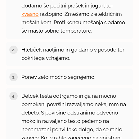
dodamo še pecilni prašek in jogurt ter
kvasno
raztopino. Zmešamo z električnim
mešalnikom. Proti koncu mešanja dodamo
še maslo sobne temperature.
Hlebček naoljimo in ga damo v posodo ter
pokritega vzhajamo.
Ponev zelo močno segrejemo.
Delček testa odtrgamo in ga na močno
pomokani površini razvaljamo nekaj mm na
debelo. S površine odstranimo odvečno
moko in razvaljano testo pečemo na
nenamazani ponvi tako dolgo, da se rahlo
zapeče. Ko je rahlo zapečeno na eni strani,