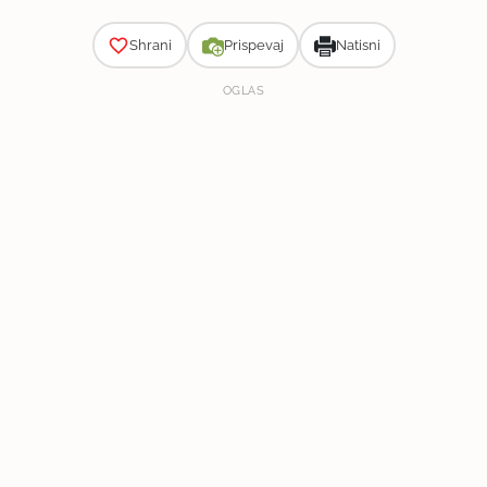
Shrani
Prispevaj
Natisni
OGLAS