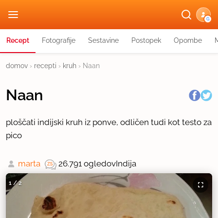
G
Recept
Fotografije
Sestavine
Postopek
Opombe
domov
›
recepti
›
kruh
›
Naan
Naan
ploščati indijski kruh iz ponve, odličen tudi kot testo za
pico
marta
26.791 ogledov
Indija
1
/
2