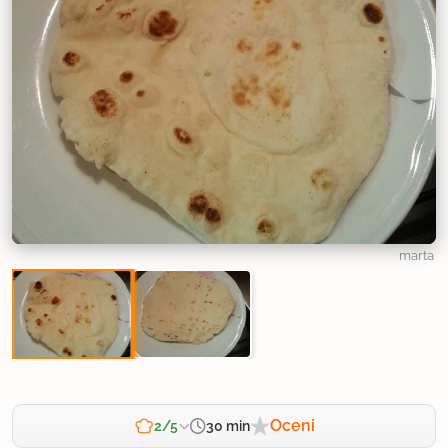
marta
Oceni
30 min
2/5
Zahtevnost