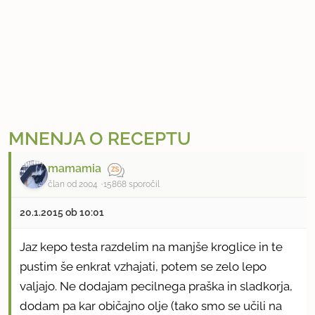
MNENJA O RECEPTU
mamamia
član od 2004
15868 sporočil
20.1.2015 ob 10:01
Jaz kepo testa razdelim na manjše kroglice in te
pustim še enkrat vzhajati, potem se zelo lepo
valjajo. Ne dodajam pecilnega praška in sladkorja,
dodam pa kar običajno olje (tako smo se učili na