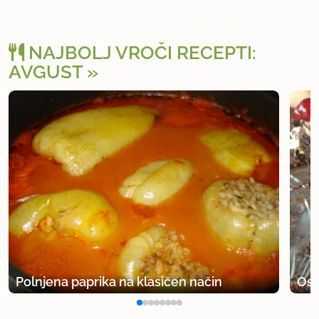
NAJBOLJ VROČI RECEPTI:
AVGUST
Polnjena paprika na klasičen način
Osv