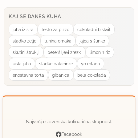
KAJ SE DANES KUHA
juha iz sira
testo za pizzo
cokoladni biskvit
sladko zelje
tunina omaka
jajca s šunko
skutini štruklji
peteršiljevi zrezki
limonin riz
kisla juha
sladke palacinke
yo rolada
enostavna torta
gibanica
bela cokolada
Največja slovenska kulinarična skupnost.
Facebook