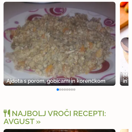
Min
Ajdota s porom, gobicami in korenčkom
in 
NAJBOLJ VROČI RECEPTI:
AVGUST