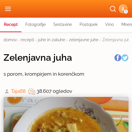
G
Recept
Fotografije
Sestavine
Postopek
Vino
Mnen
domov
›
recepti
›
juhe in zakuhe
›
zelenjavne juhe
›
Zelenjavna juh
Zelenjavna juha
s porom, krompirjem in korenčkom
Taja88
38.607 ogledov