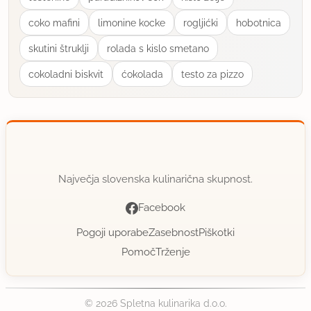
coko mafini
limonine kocke
rogljićki
hobotnica
skutini štruklji
rolada s kislo smetano
cokoladni biskvit
ćokolada
testo za pizzo
Največja slovenska kulinarična skupnost.
Facebook
Pogoji uporabe
Zasebnost
Piškotki
Pomoč
Trženje
© 2026 Spletna kulinarika d.o.o.