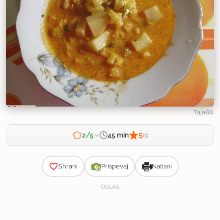
Taja88
5
45 min
2/5
(1)
Zahtevnost
Shrani
Prispevaj
Natisni
OGLAS