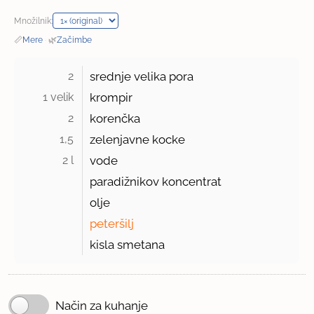
Množilnik:
📏
Mere
·
🌿
Začimbe
2 
srednje velika pora
1 velik 
krompir
2 
korenčka
1,5 
zelenjavne kocke
2 l 
vode
paradižnikov koncentrat
olje
peteršilj
kisla smetana
Način za kuhanje