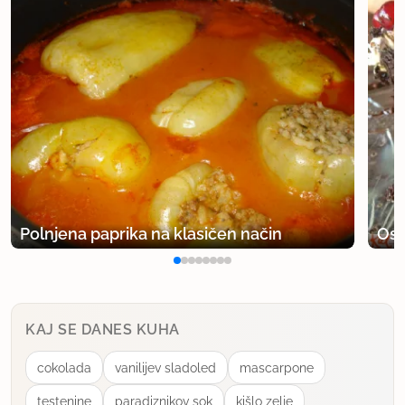
Polnjena paprika na klasičen način
Osv
KAJ SE DANES KUHA
cokolada
vanilijev sladoled
mascarpone
testenine
paradiznikov sok
kišlo zelje