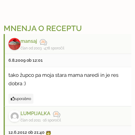
MNENJA O RECEPTU
mansaj
član od 2003
478 sporočil
6.8.2009 ob 12:01
tako župco pa moja stara mama naredi in je res
dobra :)
uporabno
LUMPIJALKA
član od 2011
16 sporočil
12.6.2012 ob 21:40