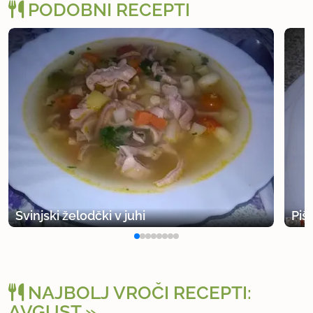
PODOBNI RECEPTI
Svinjski želodčki v juhi
Piš
NAJBOLJ VROČI RECEPTI:
AVGUST