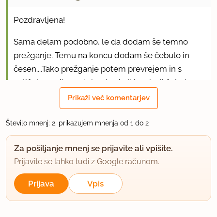
Pozdravljena!
Sama delam podobno, le da dodam še temno
prežganje. Temu na koncu dodam še čebulo in
česen....Tako prežganje potem prevrejem in s
paličnim smiksam,tako da ni nikjer sledi čebule.
Meni je tako pripravljena juhica bolj polnega okusa.
Prikaži več komentarjev
Preizkušeno pa je še boljša ,če dodam še svinjske
tačke. Ker jo v naši družini vsi obožujemo jo
Število mnenj: 2, prikazujem mnenja od 1 do 2
skuham večji lonec. Preizkušeno je zelo dobra tudi
Za pošiljanje mnenj se prijavite ali vpišite.
iz skrinje. Pomeni super kosilo za vse zelo
Prijavite se lahko tudi z Google računom.
zaposlene mamice in lačne otroke.... Za plus pa še
palačinke in domač kompot...Dober tek !
Prijava
Vpis
uporabno