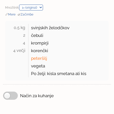
Množilnik:
📏
Mere
·
🌿
Začimbe
0,5 kg 
svinjskih želodčkov
2 
čebuli
4 
krompirji
4 večji 
korenčki
peteršilj
vegeta
Po želji: kisla smetana ali kis
Način za kuhanje