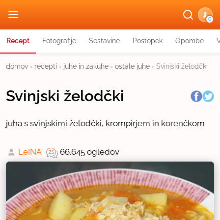
G
Recept
Fotografije
Sestavine
Postopek
Opombe
domov
›
recepti
›
juhe in zakuhe
›
ostale juhe
›
Svinjski želodčki
Svinjski želodčki
juha s svinjskimi želodčki, krompirjem in korenčkom
LeINA
66.645 ogledov