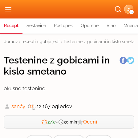
G
Recept
Sestavine
Postopek
Opombe
Vino
Mnenja
domov
›
recepti
›
gobje jedi
›
Testenine z gobicami in kislo smetan
Testenine z gobicami in
kislo smetano
okusne testenine
sančy
12.167 ogledov
Oceni
30 min
2/5
Zahtevnost