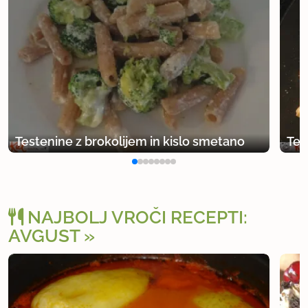
Testenine z brokolijem in kislo smetano
Tes
NAJBOLJ VROČI RECEPTI:
AVGUST