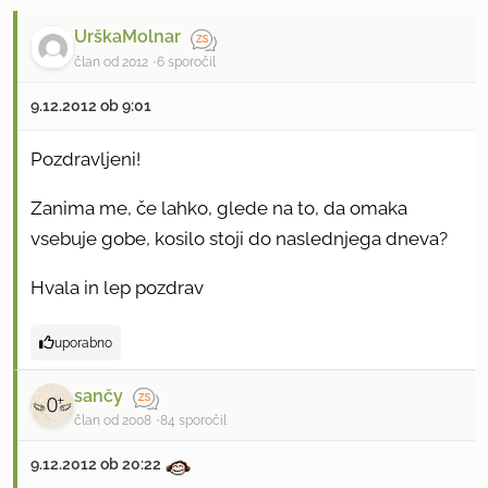
UrškaMolnar
član od 2012
6 sporočil
9.12.2012 ob 9:01
Pozdravljeni!
Zanima me, če lahko, glede na to, da omaka
vsebuje gobe, kosilo stoji do naslednjega dneva?
Hvala in lep pozdrav
uporabno
sančy
član od 2008
84 sporočil
9.12.2012 ob 20:22