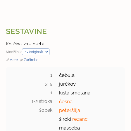
SESTAVINE
Količina: za 2 osebi
Množilnik:
📏
Mere
·
🌿
Začimbe
1 
čebula
3-5 
jurčkov
1 
kisla smetana
1-2 stroka 
česna
šopek 
peteršilja
široki
rezanci
maščoba