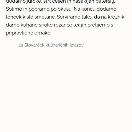
dodamo jurčke, strt česen in nasekljan peteršilj.
Solimo in popramo po okusu. Na koncu dodamo
lonček kisle smetane. Serviramo tako, da na krožnik
damo kuhane široke rezance ter jih prelijemo s
pripravljeno omako.
📖
Slovarček kulinaričnih izrazov