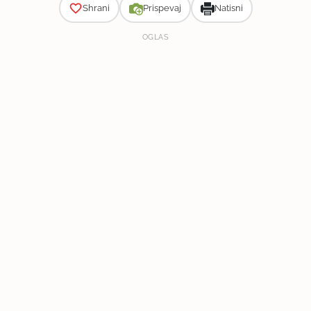
Shrani
Prispevaj
Natisni
OGLAS