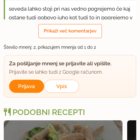
seveda lahko stoji pri nas vedno pogrejemo če kaj
ostane tudi gobovo juho kot tudi to in pogrejemo v
mikrovalovni da ne grejemo vsega.
Prikaži več komentarjev
lp
Število mnenj: 2, prikazujem mnenja od 1 do 2
uporabno
Za pošiljanje mnenj se prijavite ali vpišite.
Prijavite se lahko tudi z Google računom.
Prijava
Vpis
PODOBNI RECEPTI