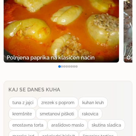
Polnjena paprika na klasičen način
Osv
KAJ SE DANES KUHA
tuna z jajci
zrezek s poprom
kuhan kruh
kremšnite
smetanovi piškoti
rakovica
enostavna torta
arašidovo maslo
skutina sladica