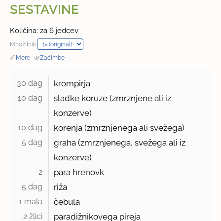
SESTAVINE
Količina: za 6 jedcev
Množilnik:
📏
Mere
·
🌿
Začimbe
30 dag 
krompirja
10 dag 
sladke koruze (zmrznjene ali iz
konzerve)
10 dag 
korenja (zmrznjenega ali svežega)
5 dag 
graha (zmrznjenega, svežega ali iz
konzerve)
2 
para hrenovk
5 dag 
riža
1 mala 
čebula
2 žlici 
paradižnikovega pireja