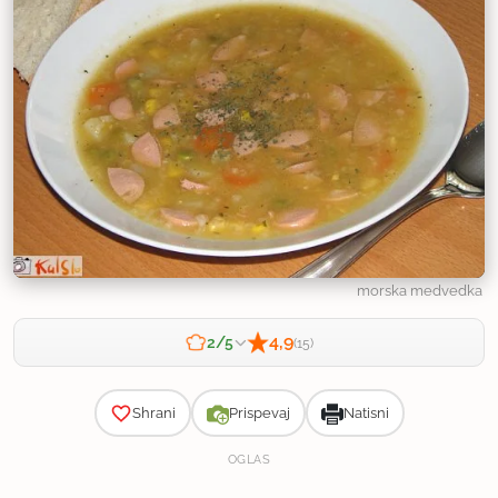
morska medvedka
4,9
2/5
(15)
Zahtevnost
Shrani
Prispevaj
Natisni
OGLAS