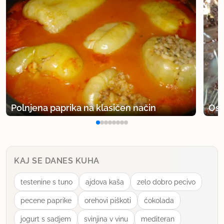
Hvala!
uporabno
helgula
član od 2006
551 sporočil
1.6.2006 ob 14:30
Polnjena paprika na klasičen način
Osv
Skuhala včeraj. Danes bo za kosilo. Ocena ob
pokušanju: zelo okusno.
uporabno
KAJ SE DANES KUHA
tamalaursa
testenine s tuno
ajdova kaša
zelo dobro pecivo
član od 2006
795 sporočil
pecene paprike
orehovi piškoti
ćokolada
22.6.2006 ob 16:03
jogurt s sadjem
svinjina v vinu
mediteran