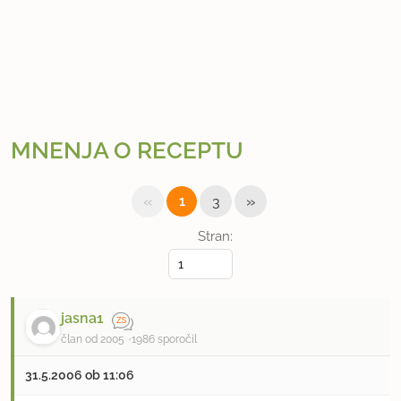
MNENJA O RECEPTU
«
»
1
3
Stran:
jasna1
član od 2005
1986 sporočil
31.5.2006 ob 11:06