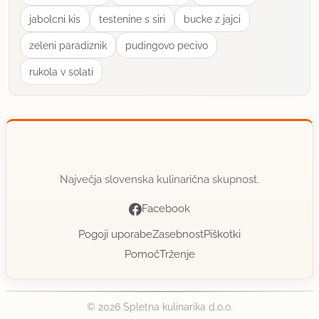
Super! Danes bo za kosilo.
jabolcni kis
testenine s siri
bucke z jajci
zeleni paradiznik
pudingovo pecivo
uporabno
rukola v solati
TANJA L
član od 2006
68 sporočil
24.8.2008 ob 20:16
Zelo dobro.
Največja slovenska kulinarična skupnost.
Facebook
uporabno
Pogoji uporabe
Zasebnost
Piškotki
tulka
Pomoč
Trženje
član od 2008
2960 sporočil
8.11.2008 ob 20:36
© 2026 Spletna kulinarika d.o.o.