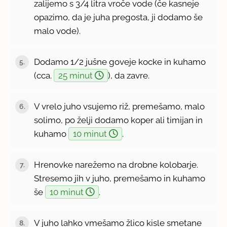
zalijemo s 3/4 litra vroče vode (če kasneje
opazimo, da je juha pregosta, ji dodamo še
malo vode).
Dodamo 1/2 jušne goveje kocke in kuhamo
5.
(cca.
25 minut
), da zavre.
V vrelo juho vsujemo riž, premešamo, malo
6.
solimo, po želji dodamo koper ali timijan in
kuhamo
10 minut
.
Hrenovke narežemo na drobne kolobarje.
7.
Stresemo jih v juho, premešamo in kuhamo
še
10 minut
.
V juho lahko vmešamo žlico kisle smetane
8.