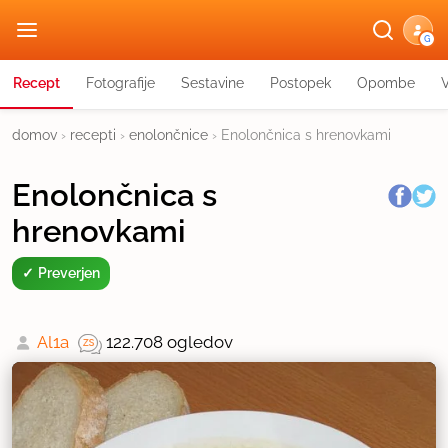
G
Recept
Fotografije
Sestavine
Postopek
Opombe
domov
›
recepti
›
enolončnice
›
Enolončnica s hrenovkami
Enolončnica s
hrenovkami
Preverjen
Al1a
122.708 ogledov