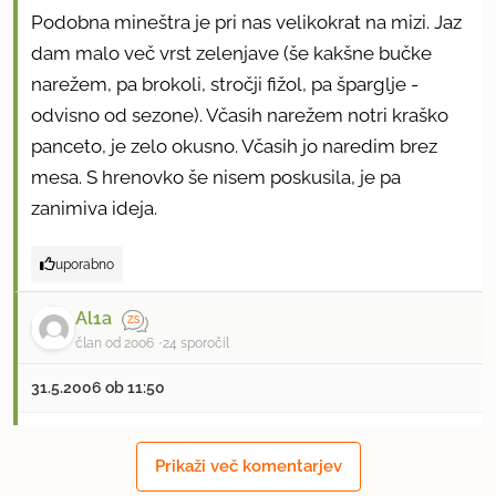
Podobna mineštra je pri nas velikokrat na mizi. Jaz
dam malo več vrst zelenjave (še kakšne bučke
narežem, pa brokoli, stročji fižol, pa šparglje -
odvisno od sezone). Včasih narežem notri kraško
panceto, je zelo okusno. Včasih jo naredim brez
mesa. S hrenovko še nisem poskusila, je pa
zanimiva ideja.
uporabno
Al1a
član od 2006
24 sporočil
31.5.2006 ob 11:50
Hvala, Jasna, pri nas mladina brokoli sovraži, bom
Prikaži več komentarjev
pa poskusila s stročjim fižolom. Si predstavljam, da