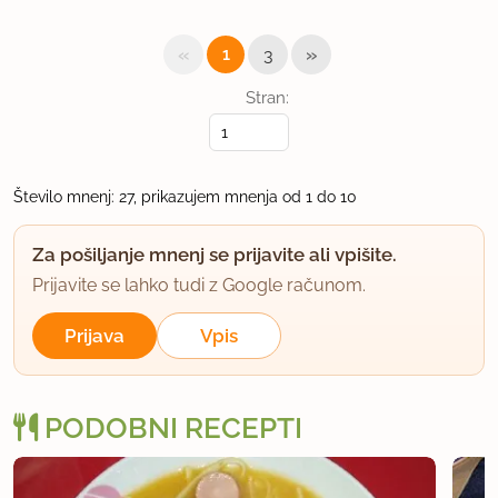
bo okusno.
«
»
1
3
Ah, ja, enako dobro se namesto hrenovk obnese
piščančje meso.
Stran:
Osnovna verzija pa nosi pri nas ime: Mamina juhca.
In to juhco brez problema pojedo z repetejem vred
Število mnenj: 27, prikazujem mnenja od 1 do 10
:).
Za pošiljanje mnenj se prijavite ali vpišite.
uporabno
Prijavite se lahko tudi z Google računom.
Simona84
Prijava
Vpis
član od 2005
3036 sporočil
31.5.2006 ob 12:22
PODOBNI RECEPTI
S hrenovko je super- jaz narezano hrenovko,
preden jo dam v čorbico, popečem na žlici masla.