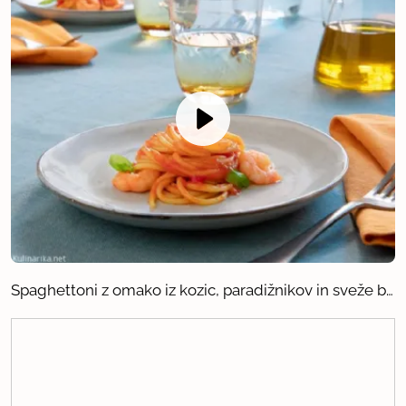
Spaghettoni z omako iz kozic, paradižnikov in sveže bazilike