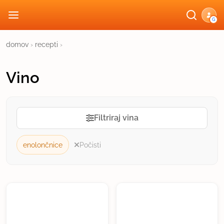
G
domov
›
recepti
›
Vino
Filtriraj vina
enolončnice
Počisti