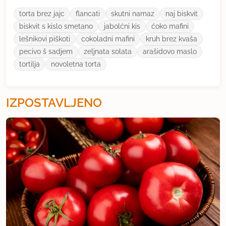
torta brez jajc
flancati
skutni namaz
naj biskvit
biskvit s kislo smetano
jabolćni kis
ćoko mafini
lešnikovi piškoti
cokoladni mafini
kruh brez kvaša
pecivo š sadjem
zeljnata solata
arašidovo maslo
tortilja
novoletna torta
IZPOSTAVLJENO