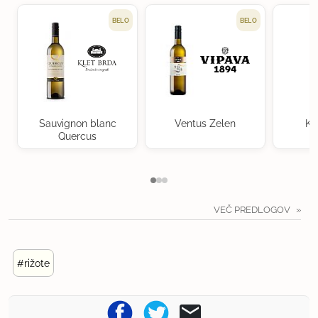
BELO
BELO
Sauvignon blanc
Ventus Zelen
Kr
Quercus
VEČ PREDLOGOV
#rižote