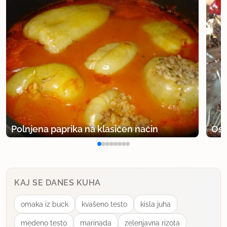
Polnjena paprika na klasičen način
Osv
KAJ SE DANES KUHA
omaka iz buck
kvašeno testo
kisla juha
medeno testo
marinada
zelenjavna rizota