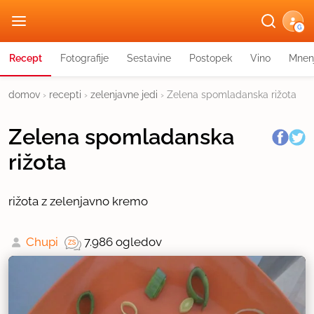
G
Recept
Fotografije
Sestavine
Postopek
Vino
Mnen
domov
›
recepti
›
zelenjavne jedi
›
Zelena spomladanska rižota
Zelena spomladanska
rižota
rižota z zelenjavno kremo
Chupi
7.986 ogledov