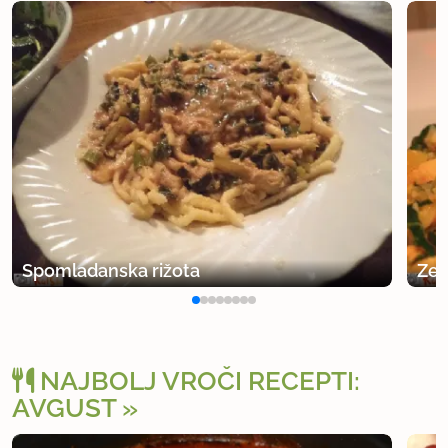
Spomladanska rižota
Zel
NAJBOLJ VROČI RECEPTI:
AVGUST