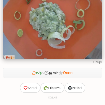
Chupi
Oceni
45 min
2/5
Zahtevnost
Shrani
Prispevaj
Natisni
OGLAS