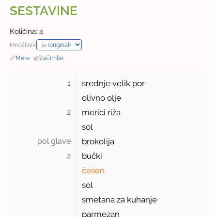
SESTAVINE
Količina: 4
Množilnik:
📏
Mere
·
🌿
Začimbe
1 
srednje velik por
olivno olje
2 
merici riža
sol
pol glave 
brokolija
2 
bučki
česen
sol
smetana za kuhanje
parmezan