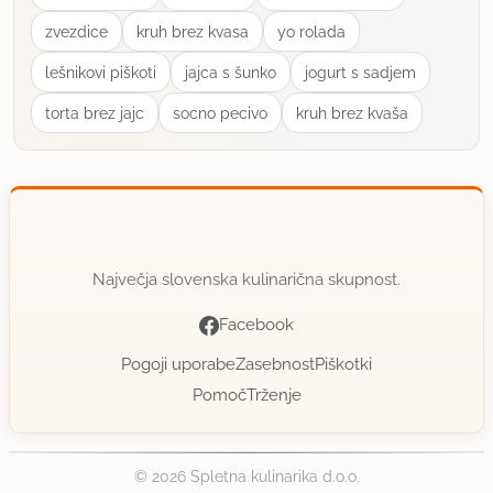
zvezdice
kruh brez kvasa
yo rolada
lešnikovi piškoti
jajca s šunko
jogurt s sadjem
torta brez jajc
socno pecivo
kruh brez kvaša
Največja slovenska kulinarična skupnost.
Facebook
Pogoji uporabe
Zasebnost
Piškotki
Pomoč
Trženje
© 2026 Spletna kulinarika d.o.o.