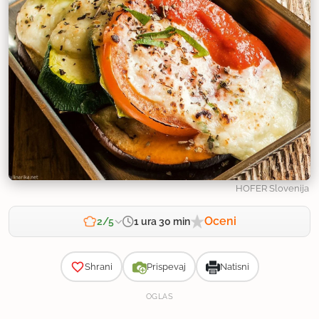
HOFER Slovenija
Oceni
1 ura 30 min
2/5
Zahtevnost
Shrani
Prispevaj
Natisni
OGLAS