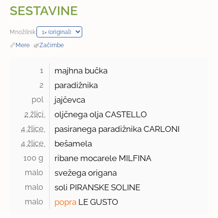
SESTAVINE
Množilnik:
📏
Mere
·
🌿
Začimbe
1 
majhna bučka
2 
paradižnika
pol 
jajčevca
2 žlici 
oljčnega olja CASTELLO
4 žlice 
pasiranega paradižnika CARLONI
4 žlice 
bešamela
100 g 
ribane mocarele MILFINA
malo 
svežega origana
malo 
soli PIRANSKE SOLINE
malo 
popra
LE GUSTO