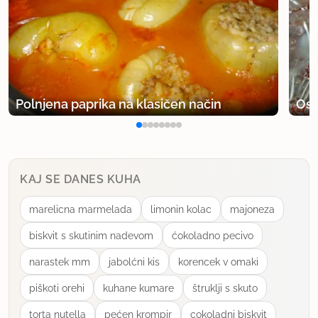
Polnjena paprika na klasičen način
Osv
KAJ SE DANES KUHA
marelicna marmelada
limonin kolac
majoneza
biskvit s skutinim nadevom
ćokoladno pecivo
narastek mm
jabolćni kis
korencek v omaki
piškoti orehi
kuhane kumare
štruklji s skuto
torta nutella
pećen krompir
cokoladni biskvit