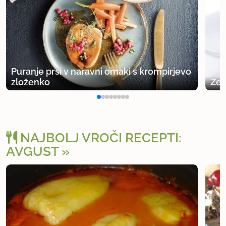
Puranje prsi v naravni omaki s krompirjevo
zloženko
Zel
NAJBOLJ VROČI RECEPTI:
AVGUST