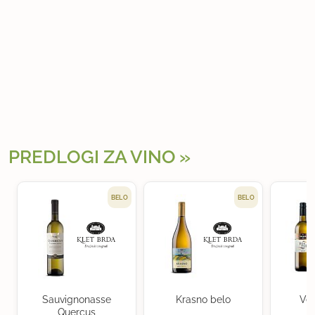
PREDLOGI ZA VINO
BELO
BELO
Sauvignonasse
Krasno belo
Ven
Quercus