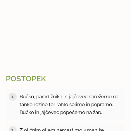
POSTOPEK
Bučko, paradižnika in jajčevec narežemo na
1.
tanke rezine ter rahlo solimo in popramo.
Bučko in jajčevec popečemo na žaru.
Z oljčnim oljem namastimo 4 manjše
2.