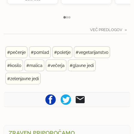
VEČ PREDLOGOV
#pečenje
#pomlad
#poletje
#vegetarijanstvo
#kosilo
#malica
#večerja
#glavne jedi
#zelenjavne jedi
ZRAVEN PRIPOROČAMO