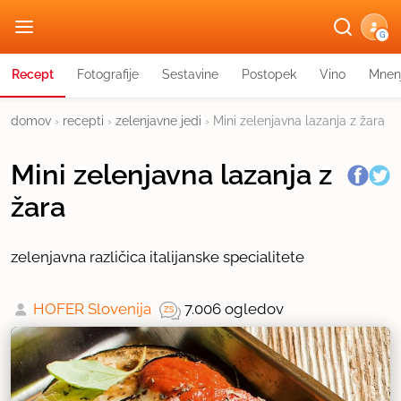
G
Recept
Fotografije
Sestavine
Postopek
Vino
Mnen
domov
›
recepti
›
zelenjavne jedi
›
Mini zelenjavna lazanja z žara
Mini zelenjavna lazanja z
žara
zelenjavna različica italijanske specialitete
HOFER Slovenija
7.006 ogledov