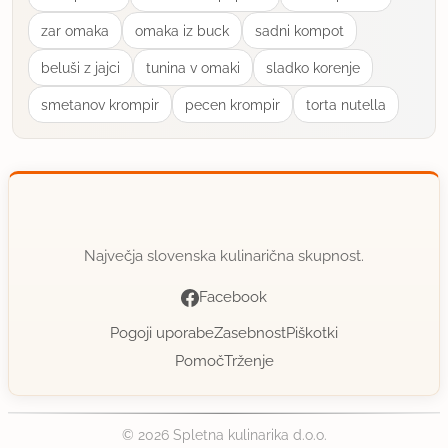
zar omaka
omaka iz buck
sadni kompot
beluši z jajci
tunina v omaki
sladko korenje
smetanov krompir
pecen krompir
torta nutella
Največja slovenska kulinarična skupnost.
Facebook
Pogoji uporabe
Zasebnost
Piškotki
Pomoč
Trženje
© 2026 Spletna kulinarika d.o.o.