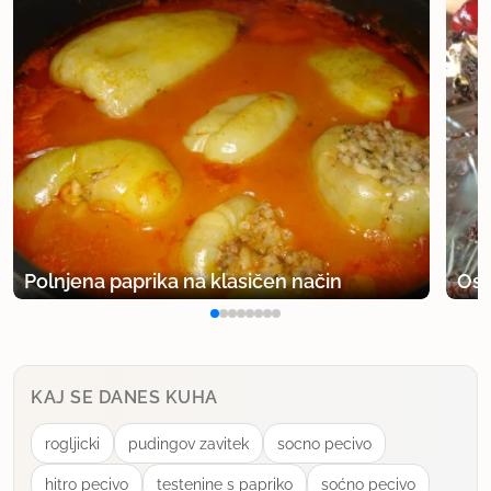
Polnjena paprika na klasičen način
Osv
KAJ SE DANES KUHA
rogljicki
pudingov zavitek
socno pecivo
hitro pecivo
testenine s papriko
soćno pecivo