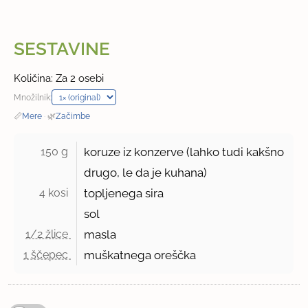
SESTAVINE
Količina: Za 2 osebi
Množilnik:
📏
Mere
·
🌿
Začimbe
150 g 
koruze iz konzerve (lahko tudi kakšno
drugo, le da je kuhana)
4 kosi 
topljenega sira
sol
1/2 žlice 
masla
1 ščepec 
muškatnega oreščka