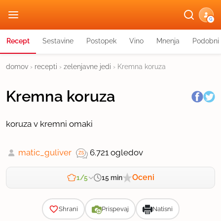
G
Recept
Sestavine
Postopek
Vino
Mnenja
Podobni 
domov
›
recepti
›
zelenjavne jedi
›
Kremna koruza
Kremna koruza
koruza v kremni omaki
matic_guliver
6.721 ogledov
Oceni
15 min
1/5
Zahtevnost
Shrani
Prispevaj
Natisni