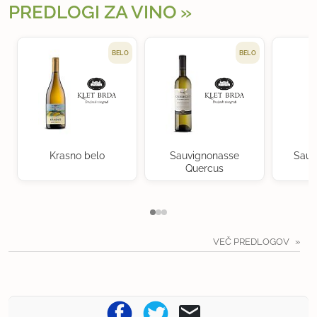
PREDLOGI ZA VINO
BELO
BELO
Krasno belo
Sauvignonasse
Sauv
Quercus
VEČ PREDLOGOV