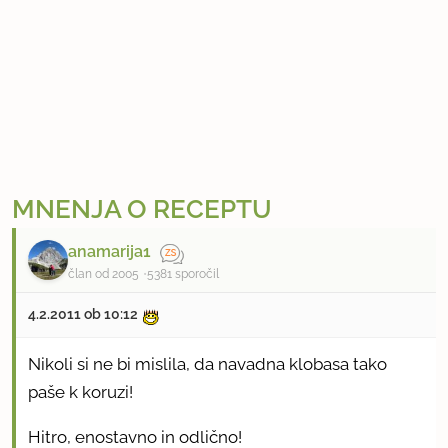
MNENJA O RECEPTU
anamarija1
član od 2005
5381 sporočil
4.2.2011 ob 10:12
Nikoli si ne bi mislila, da navadna klobasa tako
paše k koruzi!
Hitro, enostavno in odlično!