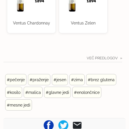
Ventus Chardonnay
Ventus Zelen
VEČ PREDLOGOV
#pečenje
#praženje
#jesen
#zima
#brez glutena
#kosilo
#malica
#glavne jedi
#enolončnice
#mesne jedi