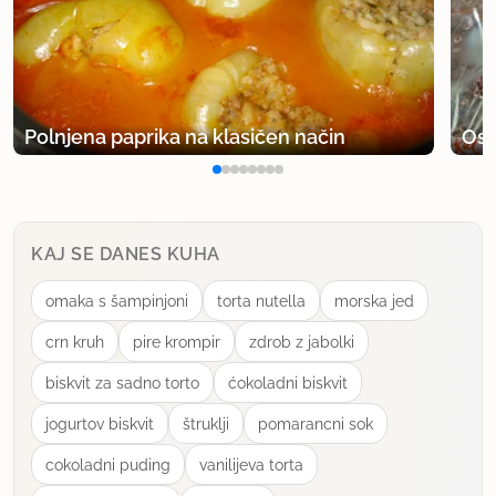
Polnjena paprika na klasičen način
Osv
KAJ SE DANES KUHA
omaka s šampinjoni
torta nutella
morska jed
crn kruh
pire krompir
zdrob z jabolki
biskvit za sadno torto
ćokoladni biskvit
jogurtov biskvit
štruklji
pomarancni sok
cokoladni puding
vanilijeva torta