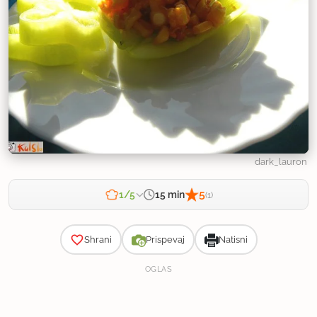
dark_lauron
5
15 min
1/5
(1)
Zahtevnost
Shrani
Prispevaj
Natisni
OGLAS