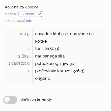
Količina: za 4 osebe
Množilnik:
📏
Mere
·
🌿
Začimbe
100 g 
navadne klobase, narezane na
kocke
2 
tuni (2x80 g)
3 žlice 
naribanega sira
2 čajni žlički 
polpekočega ajvarja
1 
pločevinka koruze (
326 g
)
origano
Način za kuhanje