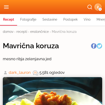
G
Recept
Fotografije
Sestavine
Postopek
Vino
Mnen
domov
›
recepti
›
enolončnice
›
Mavrična koruza
Mavrična koruza
mesno ribja zelenjavna jed
dark_lauron
5.581 ogledov