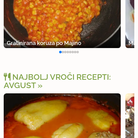
Gratinirana koruza po Majino
Mav
NAJBOLJ VROČI RECEPTI:
AVGUST