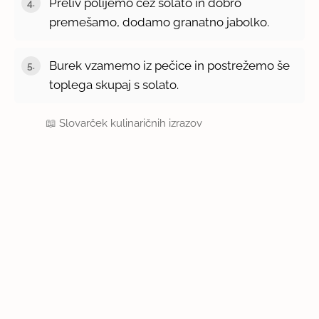
Preliv polijemo čez solato in dobro
premešamo, dodamo granatno jabolko.
Burek vzamemo iz pečice in postrežemo še
toplega skupaj s solato.
📖
Slovarček kulinaričnih izrazov