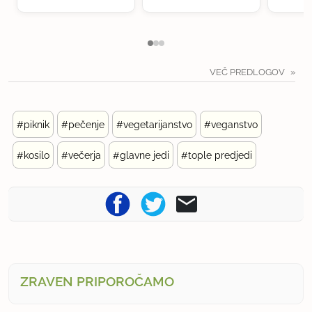
VEČ PREDLOGOV
#piknik
#pečenje
#vegetarijanstvo
#veganstvo
#kosilo
#večerja
#glavne jedi
#tople predjedi
ZRAVEN PRIPOROČAMO