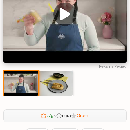
Pekarna Pečjak
Oceni
1 ura
2/5
Zahtevnost