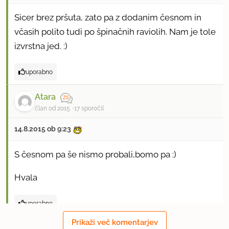
Sicer brez pršuta, zato pa z dodanim česnom in
včasih polito tudi po špinačnih raviolih. Nam je tole
izvrstna jed. :)
uporabno
Atara
član od 2015
17 sporočil
14.8.2015 ob 9:23
S česnom pa še nismo probali,bomo pa :)
Hvala
uporabno
Prikaži več komentarjev
fasulas