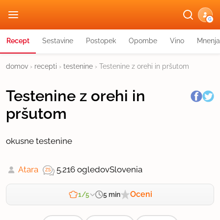
G
Recept
Sestavine
Postopek
Opombe
Vino
Mnenja
domov
›
recepti
›
testenine
›
Testenine z orehi in pršutom
Testenine z orehi in
pršutom
okusne testenine
Atara
5.216 ogledov
Slovenia
Oceni
5 min
1/5
Zahtevnost