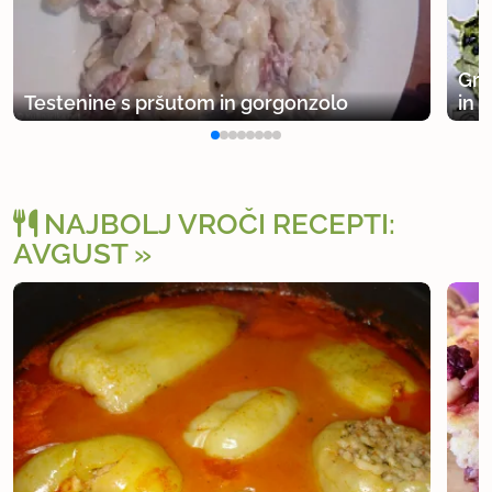
Gra
Testenine s pršutom in gorgonzolo
in 
NAJBOLJ VROČI RECEPTI:
AVGUST