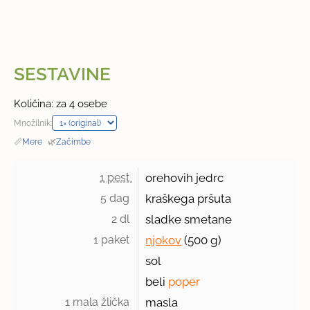
SESTAVINE
Količina: za 4 osebe
Množilnik:
📏
Mere
·
🌿
Začimbe
1 pest 
orehovih jedrc
5 dag 
kraškega pršuta
2 dl 
sladke smetane
1 paket 
njokov
(500 g)
sol
beli
poper
1 mala žlička 
masla