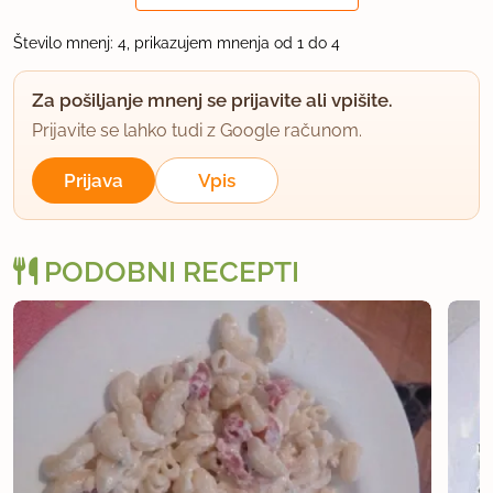
član od 2007
431 sporočil
Število mnenj: 4, prikazujem mnenja od 1 do 4
14.8.2015 ob 15:21
Za pošiljanje mnenj se prijavite ali vpišite.
Testenine z mletimi orehi, popečenimi na maslu in
Prijavite se lahko tudi z Google računom.
posipanimi s sladkorjem ....hmm...se vračajo
Prijava
Vpis
spomini iz otroštva. Zraven pa še kakšen kompot.
uporabno
PODOBNI RECEPTI
Atara
član od 2015
17 sporočil
15.8.2015 ob 15:35
@fasulas..prav pozabil sem nato.Nostalgija,hvala ;)
uporabno