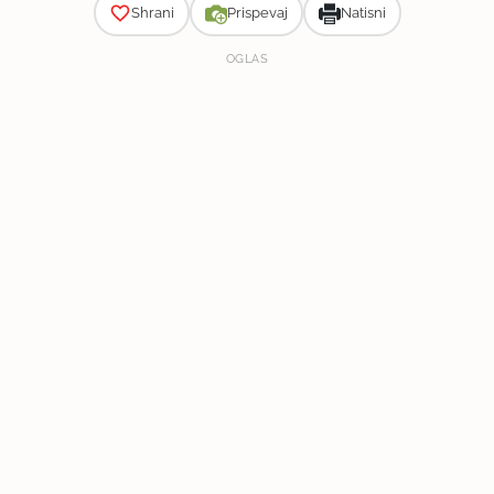
Shrani
Prispevaj
Natisni
OGLAS