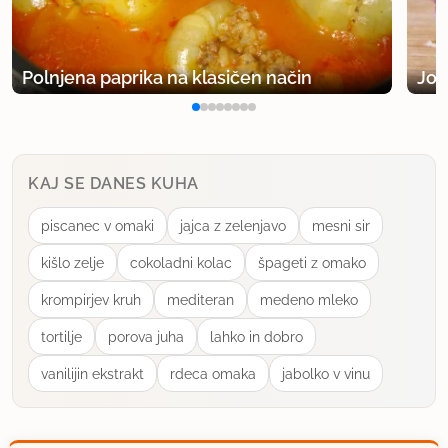
Polnjena paprika na klasičen način
Jog
KAJ SE DANES KUHA
piscanec v omaki
jajca z zelenjavo
mesni sir
kišlo zelje
cokoladni kolac
špageti z omako
krompirjev kruh
mediteran
medeno mleko
tortilje
porova juha
lahko in dobro
vanilijin ekstrakt
rdeca omaka
jabolko v vinu