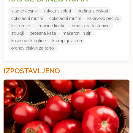
sladke cesnje
rukola v solati
puding s piskoti
cokoladni mufini
ćokoladni mufini
kakavovo pecivo
kislo zelje
limonine kocke
omaka za testenine
struklji
prosena kaša
makaroni in sir
kokosove kroglice
krompirjev kruh
orehov biskvit za torto
IZPOSTAVLJENO