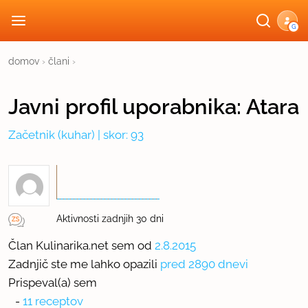
G
domov
›
člani
›
Javni profil
uporabnika:
Atara
Začetnik
(kuhar) | skor: 93
Aktivnosti zadnjih 30 dni
Član Kulinarika.net sem od
2.8.2015
Zadnjič ste me lahko opazili
pred 2890 dnevi
Prispeval(a) sem
-
11 receptov