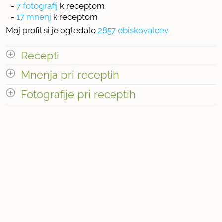
-
7 fotografij
k receptom
-
17 mnenj
k receptom
Moj profil si je ogledalo
2857 obiskovalcev
Recepti
Mnenja pri receptih
odpri vse
Fotografije pri receptih
« prejšnja
1
2
naslednja Â»
« prejšnja
1
2
naslednja Â»
Število receptov: 11
« prejšnja
1
2
naslednja Â»
Število mnenj pri receptih: 17
Število fotografij pri receptih: 7