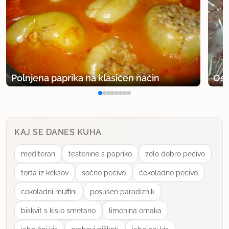
Polnjena paprika na klasičen način
Osv
KAJ SE DANES KUHA
mediteran
testenine s papriko
zelo dobro pecivo
torta iz keksov
soćno pecivo
ćokoladno pecivo
cokoladni muffini
posusen paradiznik
biskvit s kislo smetano
limonina omaka