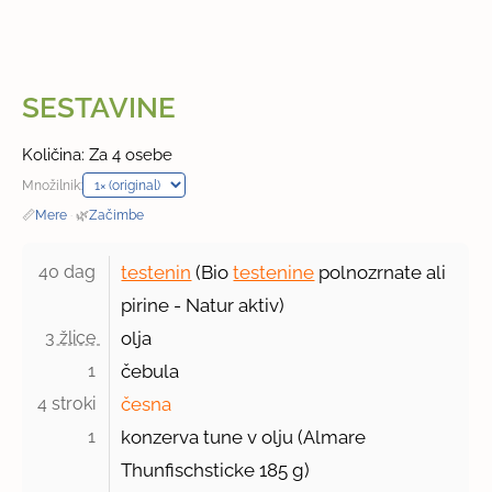
SESTAVINE
Količina: Za 4 osebe
Množilnik:
📏
Mere
·
🌿
Začimbe
40 dag 
testenin
(Bio
testenine
polnozrnate ali
pirine - Natur aktiv)
3 žlice 
olja
1 
čebula
4 stroki 
česna
1 
konzerva tune v olju (Almare
Thunfischsticke
185 g
)