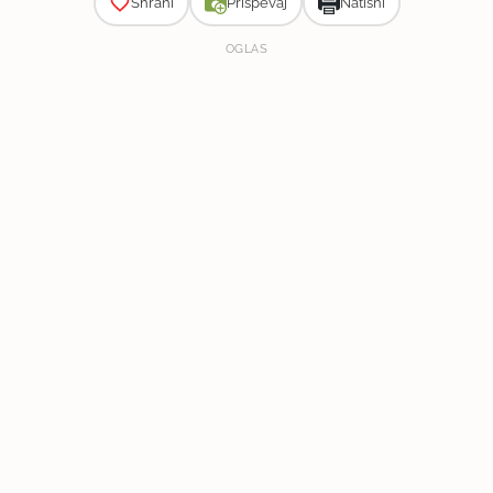
Shrani
Prispevaj
Natisni
OGLAS