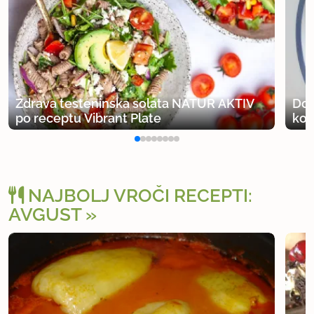
Zdrava testeninska solata NATUR AKTIV
Dom
po receptu Vibrant Plate
kon
NAJBOLJ VROČI RECEPTI:
AVGUST