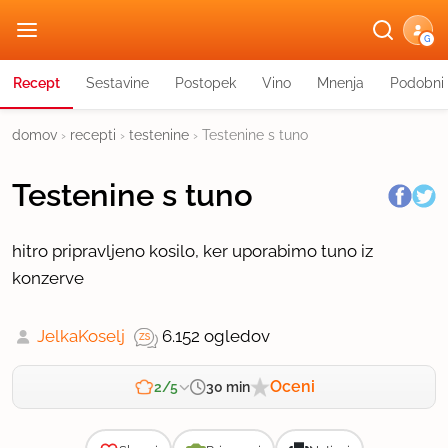
G
Recept
Sestavine
Postopek
Vino
Mnenja
Podobni 
domov
›
recepti
›
testenine
›
Testenine s tuno
Testenine s tuno
hitro pripravljeno kosilo, ker uporabimo tuno iz
konzerve
JelkaKoselj
6.152 ogledov
Oceni
30 min
2/5
Zahtevnost