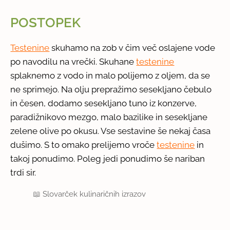
POSTOPEK
Testenine
skuhamo na zob v čim več oslajene vode
po navodilu na vrečki. Skuhane
testenine
splaknemo z vodo in malo polijemo z oljem, da se
ne sprimejo. Na olju prepražimo sesekljano čebulo
in česen, dodamo sesekljano tuno iz konzerve,
paradižnikovo mezgo, malo bazilike in sesekljane
zelene olive po okusu. Vse sestavine še nekaj časa
dušimo. S to omako prelijemo vroče
testenine
in
takoj ponudimo. Poleg jedi ponudimo še nariban
trdi sir.
📖
Slovarček kulinaričnih izrazov