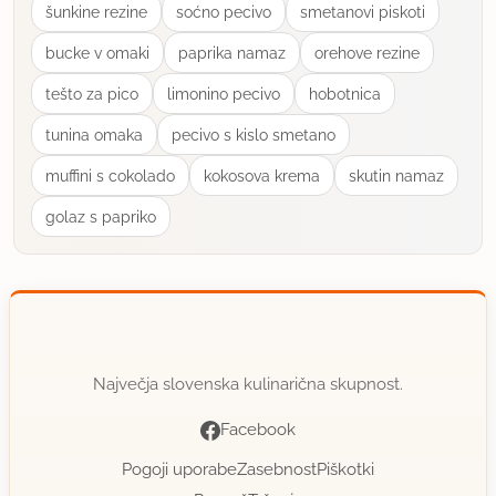
šunkine rezine
soćno pecivo
smetanovi piskoti
bucke v omaki
paprika namaz
orehove rezine
tešto za pico
limonino pecivo
hobotnica
tunina omaka
pecivo s kislo smetano
muffini s cokolado
kokosova krema
skutin namaz
golaz s papriko
Največja slovenska kulinarična skupnost.
Facebook
Pogoji uporabe
Zasebnost
Piškotki