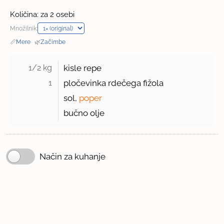
Količina: za 2 osebi
Množilnik:
📏
Mere
·
🌿
Začimbe
1/2 kg 
kisle repe
1 
pločevinka rdečega fižola
sol,
poper
bučno olje
Način za kuhanje