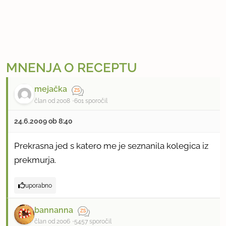
MNENJA O RECEPTU
mejačka
član od 2008
601 sporočil
24.6.2009 ob 8:40
Prekrasna jed s katero me je seznanila kolegica iz
prekmurja.
uporabno
bannanna
član od 2006
5457 sporočil