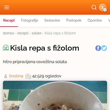
G
Recept
Fotografije
Sestavine
Postopek
Opombe
domov
›
recepti
›
solate
›
Kisla repa s fižolom
Kisla repa s fižolom
hitro pripravljena osvežilna solata
linolina
42.529 ogledov