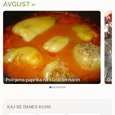
AVGUST
Polnjena paprika na klasičen način
Osv
KAJ SE DANES KUHA