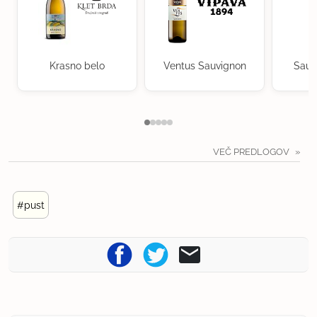
Krasno belo
Ventus Sauvignon
Sauv
VEČ PREDLOGOV
#pust