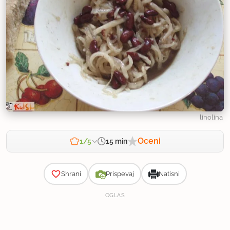
linolina
Oceni
15 min
1/5
Zahtevnost
Shrani
Prispevaj
Natisni
OGLAS