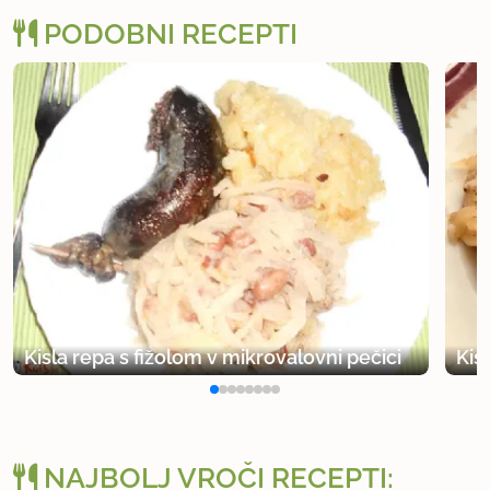
PODOBNI RECEPTI
Kisla repa s fižolom v mikrovalovni pečici
Kis
NAJBOLJ VROČI RECEPTI: