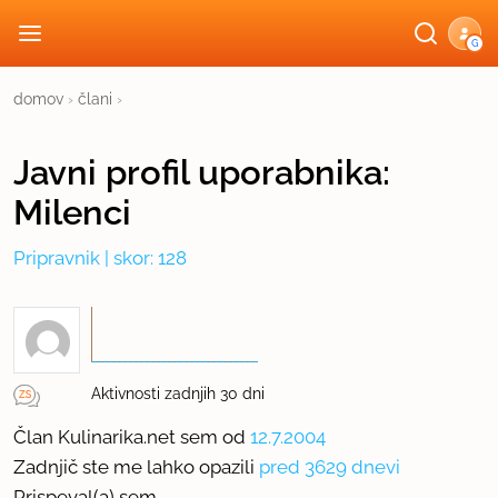
G
domov
›
člani
›
Javni profil
uporabnika:
Milenci
Pripravnik
| skor: 128
Aktivnosti zadnjih 30 dni
Član Kulinarika.net sem od
12.7.2004
Zadnjič ste me lahko opazili
pred 3629 dnevi
Prispeval(a) sem