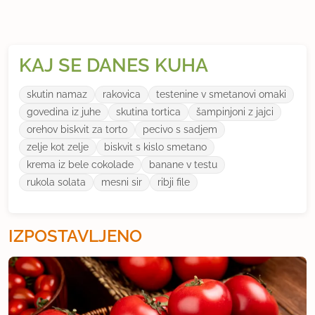
KAJ SE DANES KUHA
skutin namaz
rakovica
testenine v smetanovi omaki
govedina iz juhe
skutina tortica
šampinjoni z jajci
orehov biskvit za torto
pecivo s sadjem
zelje kot zelje
biskvit s kislo smetano
krema iz bele cokolade
banane v testu
rukola solata
mesni sir
ribji file
IZPOSTAVLJENO