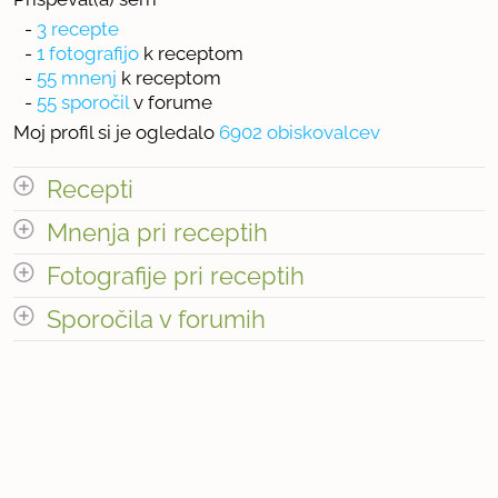
-
3 recepte
-
1 fotografijo
k receptom
-
55 mnenj
k receptom
-
55 sporočil
v forume
Moj profil si je ogledalo
6902 obiskovalcev
Recepti
Mnenja pri receptih
Število receptov: 3
odpri vse
Fotografije pri receptih
Sporočila v forumih
« prejšnja
1
6
naslednja Â»
Število fotografij pri receptih: 1
odpri vse
Število mnenj pri receptih: 55
« prejšnja
1
6
naslednja Â»
Število sporočil v forumih: 55