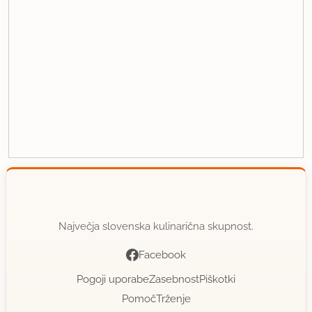
Največja slovenska kulinarična skupnost.
Facebook
Pogoji uporabe
Zasebnost
Piškotki
Pomoč
Trženje