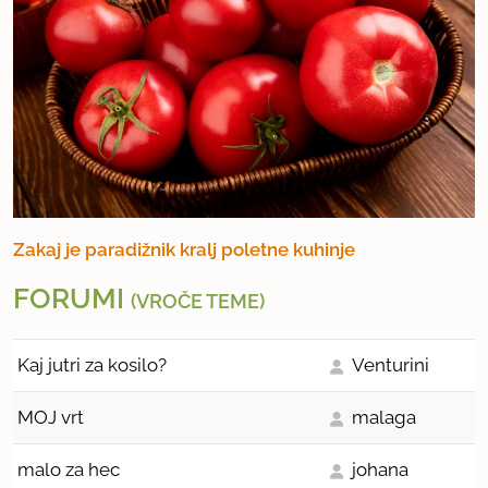
Zakaj je paradižnik kralj poletne kuhinje
FORUMI
(VROČE TEME)
Kaj jutri za kosilo?
Venturini
MOJ vrt
malaga
malo za hec
johana