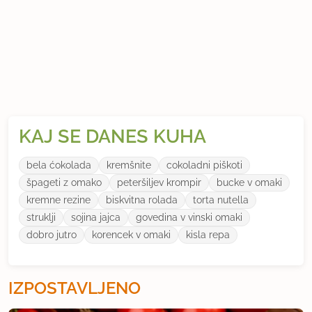
Najljubše knjige
Cosmos,
Divja,
KAJ SE DANES KUHA
Slaba karma,
bela ćokolada
kremšnite
cokoladni piškoti
špageti z omako
peteršiljev krompir
bucke v omaki
Preživela z volkovi,
kremne rezine
biskvitna rolada
torta nutella
struklji
sojina jajca
govedina v vinski omaki
dobro jutro
korencek v omaki
kisla repa
Magic,
jih je res ogromno in to toliko da se naslovov ne
IZPOSTAVLJENO
spomnim, vsebine so tiste, ki štejejo, kajne...