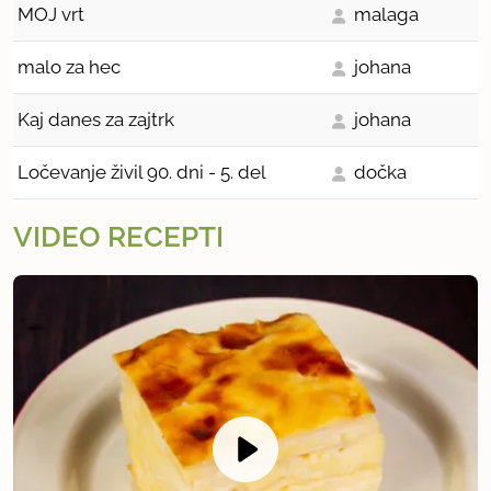
MOJ vrt
malaga
malo za hec
johana
Kaj danes za zajtrk
johana
Ločevanje živil 90. dni - 5. del
dočka
VIDEO RECEPTI