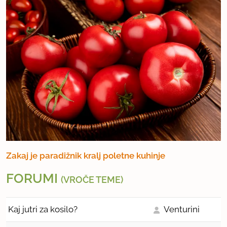
od naravoznanstvenih, do lahkotnih romanov,
načeloma pa vedno vzamem nekaj kjer me vsebina
pritegne pri listanju...
Konjički poleg kuhanja ;-)
psi, vrtnarjenje, druženje med živalmi, ustvarjanje,
osrečevanje drugih;)
Zakaj je paradižnik kralj poletne kuhinje
FORUMI
(VROČE TEME)
Kaj jutri za kosilo?
Venturini