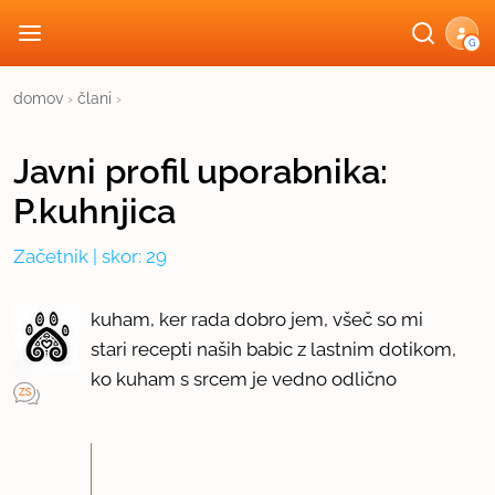
G
domov
›
člani
›
Javni profil
uporabnika:
P.kuhnjica
Začetnik
| skor: 29
kuham, ker rada dobro jem, všeč so mi
stari recepti naših babic z lastnim dotikom,
ko kuham s srcem je vedno odlično