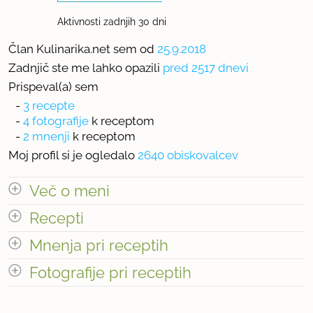
Aktivnosti zadnjih 30 dni
Član Kulinarika.net sem od
25.9.2018
Zadnjič ste me lahko opazili
pred 2517 dnevi
Prispeval(a) sem
-
3 recepte
-
4 fotografije
k receptom
-
2 mnenji
k receptom
Moj profil si je ogledalo
2640 obiskovalcev
Več o meni
Recepti
Največji kuharski uspeh
Mnenja pri receptih
oh, jih je kar nekaj po katerih sem znana,
Število receptov: 3
odpri vse
Fotografije pri receptih
Število mnenj pri receptih: 2
od golaža, chilli con carne, musake, lazanje,