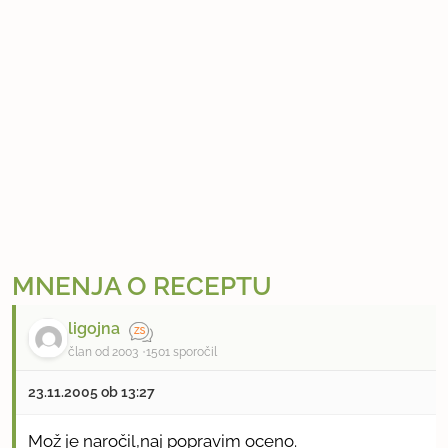
MNENJA O RECEPTU
ligojna
član od 2003
1501 sporočil
23.11.2005 ob 13:27
Mož je naročil,naj popravim oceno.