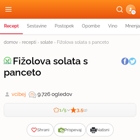
G
Recept
Sestavine
Postopek
Opombe
Vino
Mnenja
domov
›
recepti
›
solate
›
Fižolova solata s panceto
Fižolova solata s
panceto
vcibej
9.726 ogledov
3,5
1/5
(2)
Zahtevnost
Shrani
Prispevaj
Natisni