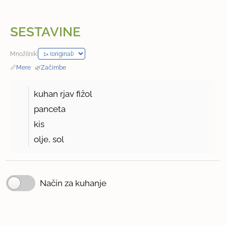
SESTAVINE
Množilnik:
📏
Mere
·
🌿
Začimbe
kuhan rjav fižol
panceta
kis
olje, sol
Način za kuhanje