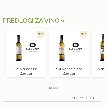
PREDLOGI ZA VINO
BELO
BELO
Sauvignonasse
Sauvignon blanc
Ventu
Quercus
Quercus
VEČ PREDLOGOV