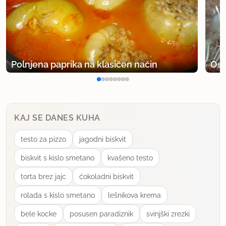
Polnjena paprika na klasičen način
Osv
KAJ SE DANES KUHA
testo za pizzo
jagodni biskvit
biskvit s kislo smetano
kvašeno testo
torta brez jajc
ćokoladni biskvit
rolada s kislo smetano
lešnikova krema
bele kocke
posusen paradiznik
svinjški zrezki