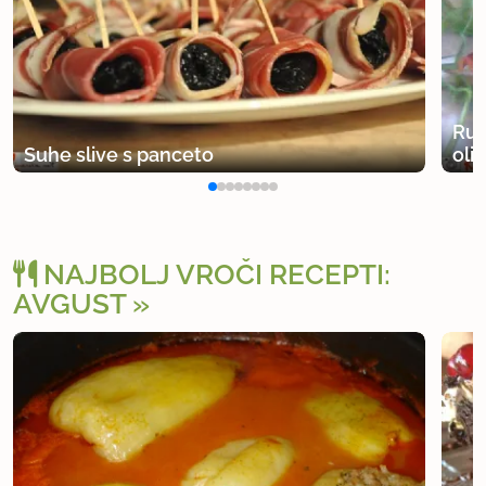
Ruk
Suhe slive s panceto
oli
NAJBOLJ VROČI RECEPTI:
AVGUST