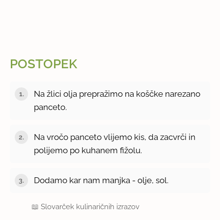
POSTOPEK
Na žlici olja prepražimo na koščke narezano
panceto.
Na vročo panceto vlijemo kis, da zacvrči in
polijemo po kuhanem fižolu.
Dodamo kar nam manjka - olje, sol.
📖
Slovarček kulinaričnih izrazov