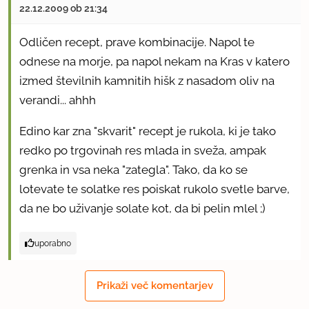
22.12.2009 ob 21:34
Odličen recept, prave kombinacije. Napol te
odnese na morje, pa napol nekam na Kras v katero
izmed številnih kamnitih hišk z nasadom oliv na
verandi... ahhh
Edino kar zna "skvarit" recept je rukola, ki je tako
redko po trgovinah res mlada in sveža, ampak
grenka in vsa neka "zategla". Tako, da ko se
lotevate te solatke res poiskat rukolo svetle barve,
da ne bo uživanje solate kot, da bi pelin mlel ;)
uporabno
Prikaži več komentarjev