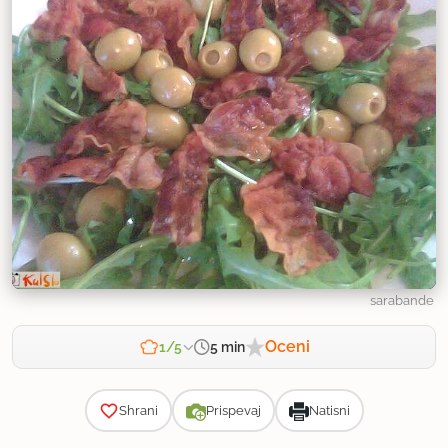
sarabande
Oceni
5 min
1/5
Zahtevnost
Shrani
Prispevaj
Natisni