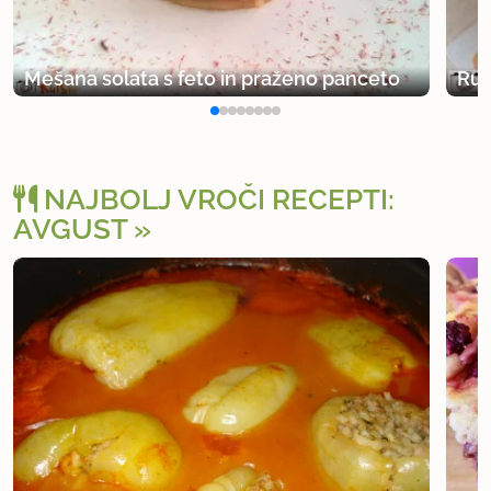
Mešana solata s feto in praženo panceto
Ruk
NAJBOLJ VROČI RECEPTI:
AVGUST