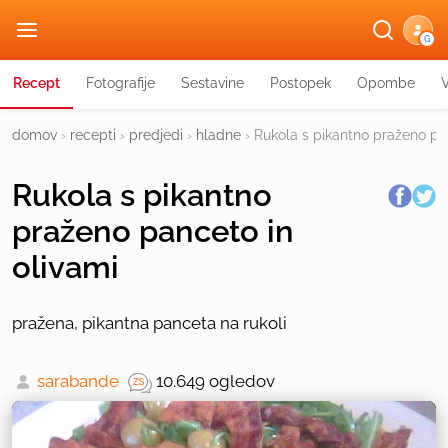
G
Recept
Fotografije
Sestavine
Postopek
Opombe
domov
›
recepti
›
predjedi
›
hladne
›
Rukola s pikantno praženo pa
Rukola s pikantno
praženo panceto in
olivami
pražena, pikantna panceta na rukoli
sarabande
10.649 ogledov