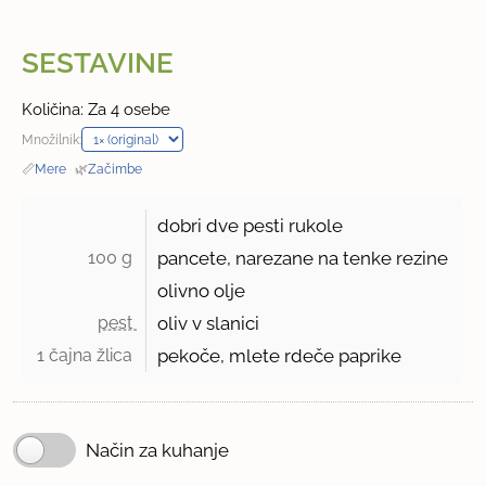
SESTAVINE
Količina: Za 4 osebe
Množilnik:
📏
Mere
·
🌿
Začimbe
dobri dve pesti rukole
100 g 
pancete, narezane na tenke rezine
olivno olje
pest 
oliv v slanici
1 čajna žlica 
pekoče, mlete rdeče paprike
Način za kuhanje