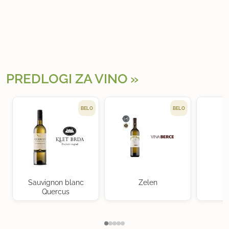
PREDLOGI ZA VINO
BELO
BELO
Sauvignon blanc
Zelen
M
Quercus