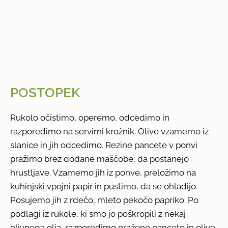
POSTOPEK
Rukolo očistimo, operemo, odcedimo in
razporedimo na servirni krožnik. Olive vzamemo iz
slanice in jih odcedimo. Rezine pancete v ponvi
pražimo brez dodane maščobe, da postanejo
hrustljave. Vzamemo jih iz ponve, preložimo na
kuhinjski vpojni papir in pustimo, da se ohladijo.
Posujemo jih z rdečo, mleto pekočo papriko. Po
podlagi iz rukole, ki smo jo poškropili z nekaj
olivnega olja, razporedimo praženo panceto in olive