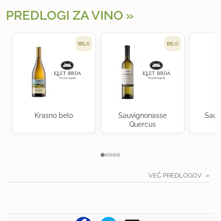
PREDLOGI ZA VINO
BELO
BELO
Krasno belo
Sauvignonasse
Sauv
Quercus
VEČ PREDLOGOV