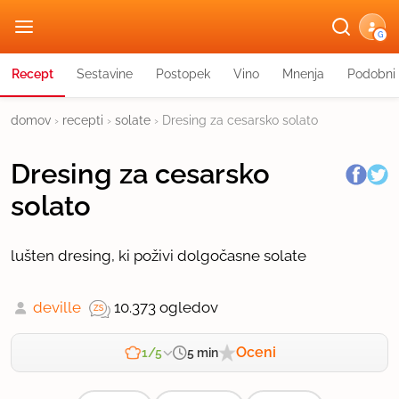
G
Recept
Sestavine
Postopek
Vino
Mnenja
Podobni 
domov
›
recepti
›
solate
›
Dresing za cesarsko solato
Dresing za cesarsko
solato
lušten dresing, ki poživi dolgočasne solate
deville
10.373 ogledov
Oceni
5 min
1/5
Zahtevnost