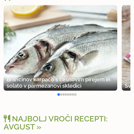
Brancinov karpačo s česnovim pirejem in
solato v parmezanovi skledici
Svi
NAJBOLJ VROČI RECEPTI:
AVGUST