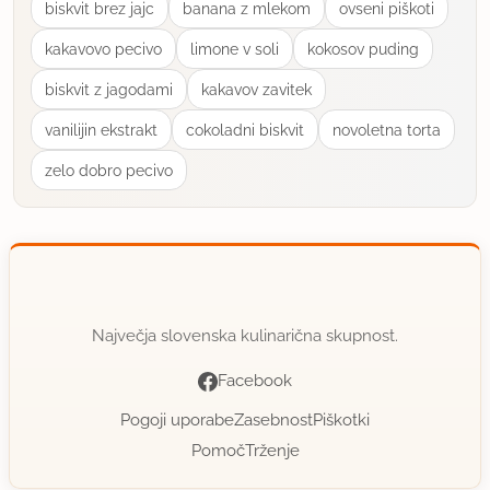
biskvit brez jajc
banana z mlekom
ovseni piškoti
kakavovo pecivo
limone v soli
kokosov puding
biskvit z jagodami
kakavov zavitek
vanilijin ekstrakt
cokoladni biskvit
novoletna torta
zelo dobro pecivo
Največja slovenska kulinarična skupnost.
Facebook
Pogoji uporabe
Zasebnost
Piškotki
Pomoč
Trženje