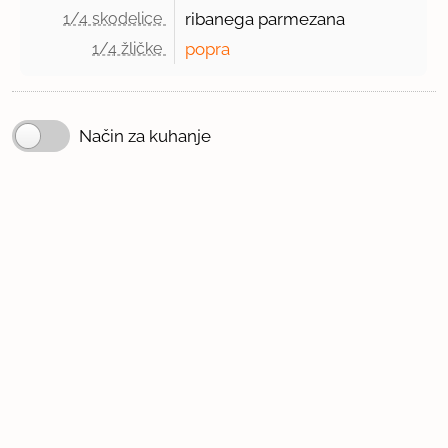
1/4 skodelice 
ribanega parmezana
1/4 žličke 
popra
Način za kuhanje