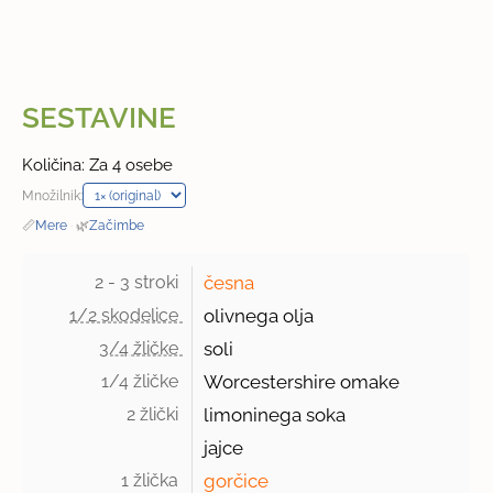
SESTAVINE
Količina: Za 4 osebe
Množilnik:
📏
Mere
·
🌿
Začimbe
2 - 3 stroki 
česna
1/2 skodelice 
olivnega olja
3/4 žličke 
soli
1/4 žličke 
Worcestershire omake
2 žlički 
limoninega soka
jajce
1 žlička 
gorčice