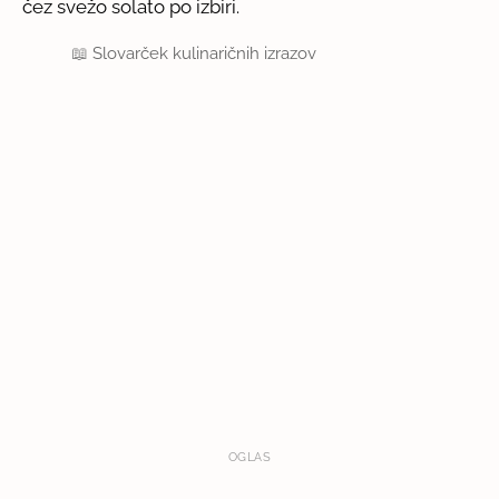
čez svežo solato po izbiri.
📖
Slovarček kulinaričnih izrazov
OGLAS