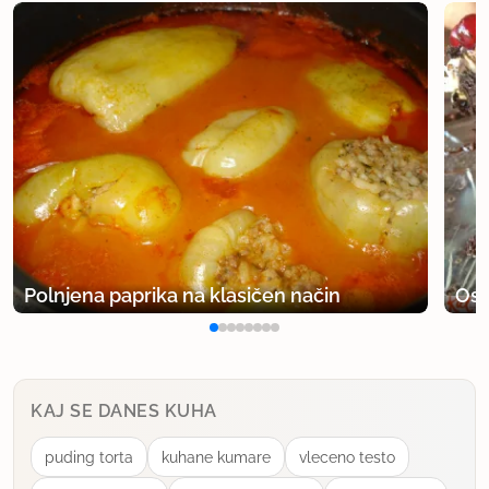
Polnjena paprika na klasičen način
Osv
KAJ SE DANES KUHA
puding torta
kuhane kumare
vleceno testo