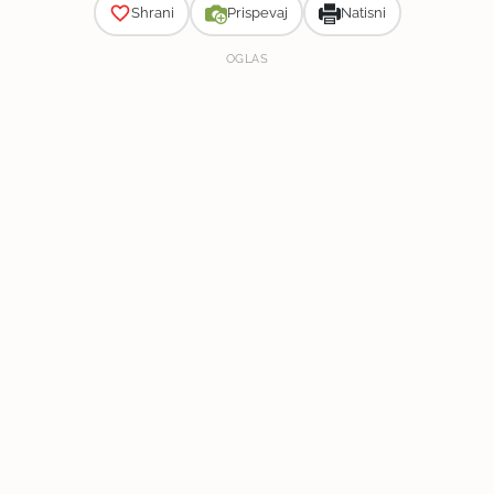
Shrani
Prispevaj
Natisni
OGLAS