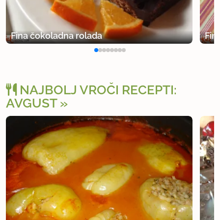
Fina čokoladna rolada
Fin
NAJBOLJ VROČI RECEPTI:
AVGUST