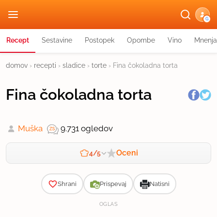
G
Recept
Sestavine
Postopek
Opombe
Vino
Mnenja
domov
›
recepti
›
sladice
›
torte
›
Fina čokoladna torta
Fina čokoladna torta
Muška
9.731 ogledov
Oceni
4/5
Zahtevnost
Shrani
Prispevaj
Natisni
OGLAS