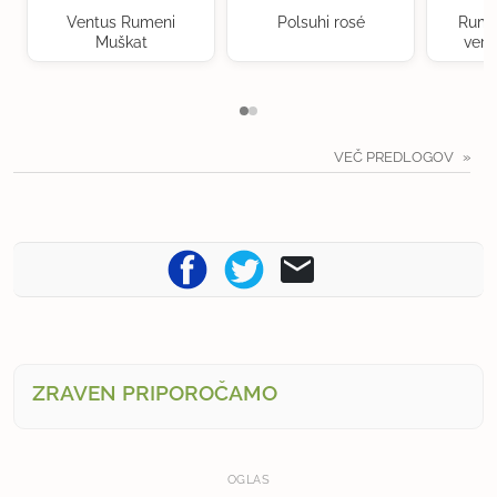
Ventus Rumeni
Polsuhi rosé
Rume
Muškat
verd
VEČ PREDLOGOV
ZRAVEN PRIPOROČAMO
OGLAS