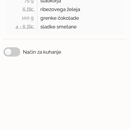
75 g 
sladkorja
6 žlic 
ribezovega želeja
100 g 
grenke čokolade
4 - 6 žlic 
sladke smetane
Način za kuhanje