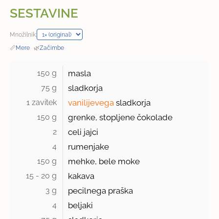
SESTAVINE
Množilnik:
📏
Mere
·
🌿
Začimbe
150 g 
masla
75 g 
sladkorja
1 zavitek 
vanilijevega
sladkorja
150 g 
grenke, stopljene čokolade
2 
celi jajci
4 
rumenjake
150 g 
mehke, bele moke
15 - 20 g 
kakava
3 g 
pecilnega praška
4 
beljaki