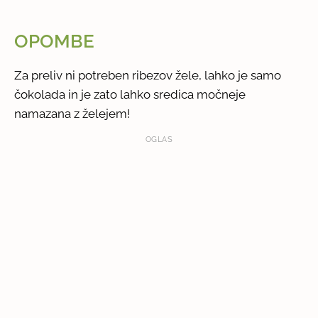
OPOMBE
Za preliv ni potreben ribezov žele, lahko je samo
čokolada in je zato lahko sredica močneje
namazana z želejem!
OGLAS