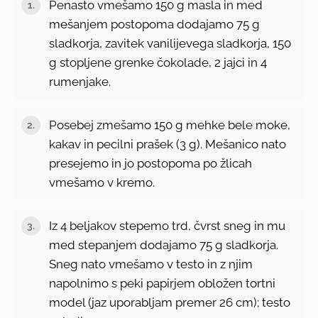
Penasto vmešamo 150 g masla in med
mešanjem postopoma dodajamo 75 g
sladkorja, zavitek vanilijevega sladkorja, 150
g stopljene grenke čokolade, 2 jajci in 4
rumenjake.
Posebej zmešamo 150 g mehke bele moke,
kakav in pecilni prašek (3 g). Mešanico nato
presejemo in jo postopoma po žlicah
vmešamo v kremo.
Iz 4 beljakov stepemo trd, čvrst sneg in mu
med stepanjem dodajamo 75 g sladkorja.
Sneg nato vmešamo v testo in z njim
napolnimo s peki papirjem obložen tortni
model (jaz uporabljam premer 26 cm); testo