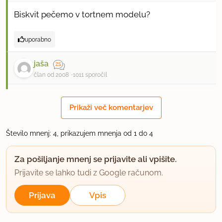
Biskvit pečemo v tortnem modelu?
uporabno
jaša
član od 2008
1011 sporočil
17.12.2012 ob 10:57
Prikaži več komentarjev
Noa banane mislim, da se narezejo v model in po
njih vlije puding, le-ta pa po biskvitu oz.pecen
Število mnenj: 4, prikazujem mnenja od 1 do 4
biskvit se menda izreze v obliki, kam se bo
Za pošiljanje mnenj se prijavite ali vpišite.
serviralo-posodico,...da dobis porcije kot za
Prijavite se lahko tudi z Google računom.
puding,ene vrste sestavljena sladica, ce prav
razumem.
Prijava
Vpis
uporabno