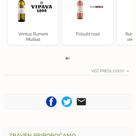
Ventus Rumeni
Polsuhi rosé
Rume
Muškat
verd
VEČ PREDLOGOV
ZRAVEN PRIPOROČAMO