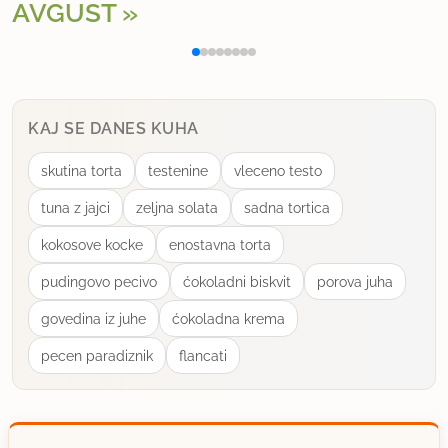
AVGUST
Polnjena paprika na klasičen način
Osv
KAJ SE DANES KUHA
skutina torta
testenine
vleceno testo
tuna z jajci
zeljna solata
sadna tortica
kokosove kocke
enostavna torta
pudingovo pecivo
ćokoladni biskvit
porova juha
govedina iz juhe
ćokoladna krema
pecen paradiznik
flancati