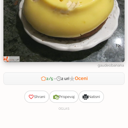
gaudeobanana
Oceni
2 uri
2/5
Zahtevnost
Shrani
Prispevaj
Natisni
OGLAS