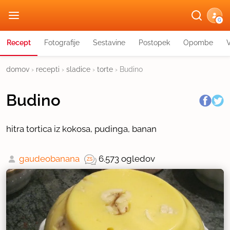
G
Recept
Fotografije
Sestavine
Postopek
Opombe
domov
›
recepti
›
sladice
›
torte
›
Budino
Budino
hitra tortica iz kokosa, pudinga, banan
gaudeobanana
6.573 ogledov