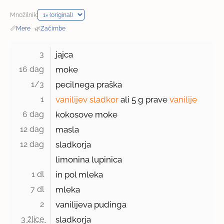
Množilnik:
📏
Mere
·
🌿
Začimbe
3 
jajca
16 dag 
moke
1/3 
pecilnega praška
1 
vanilijev sladkor
ali 5 g prave
vanilije
6 dag 
kokosove moke
12 dag 
masla
12 dag 
sladkorja
limonina lupinica
1 dl 
in pol mleka
7 dl 
mleka
2 
vanilijeva pudinga
3 žlice 
sladkorja