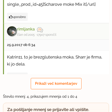
single_prod_id=45]Scharove moke Mix it[/url]
uporabno
rimljanka
član od 2005
17907 sporočil
25.9.2017 ob 6:34
Katrin11, to je brezglutenska moka, Sharr je firma,
ki jo dela.
uporabno
Prikaži več komentarjev
Minjoni
član od 2015
1 sporočil
Število mnenj: 4, prikazujem mnenja od 1 do 4
4.9.2018 ob 15:26
Za pošiljanje mnenj se prijavite ali vpišite.