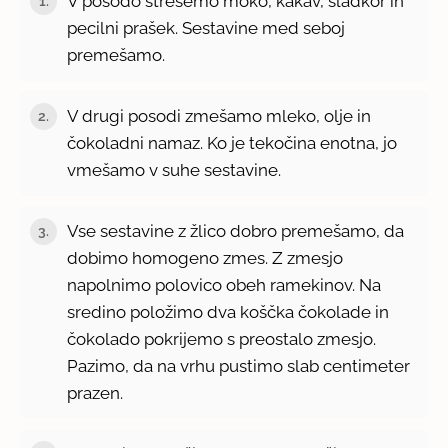
V posodo stresemo moko, kakav, sladkor in
1.
pecilni prašek. Sestavine med seboj
premešamo.
V drugi posodi zmešamo mleko, olje in
2.
čokoladni namaz. Ko je tekočina enotna, jo
vmešamo v suhe sestavine.
Vse sestavine z žlico dobro premešamo, da
3.
dobimo homogeno zmes. Z zmesjo
napolnimo polovico obeh ramekinov. Na
sredino položimo dva koščka čokolade in
čokolado pokrijemo s preostalo zmesjo.
Pazimo, da na vrhu pustimo slab centimeter
prazen.