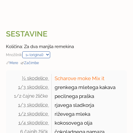
SESTAVINE
Količina: Za dva manjša remekina
Množilnik:
📏
Mere
·
🌿
Začimbe
½ skodelice 
Scharove moke Mix it
1/3 skodelice 
grenkega mletega kakava
1/2 čajne žličke 
pecilnega praška
1/3 skodelice 
rjavega sladkorja
1/2 skodelice 
riževega mleka
1/4 skodelice 
kokosovega olja
6 čajnih žličk 
čokoladnega namaza