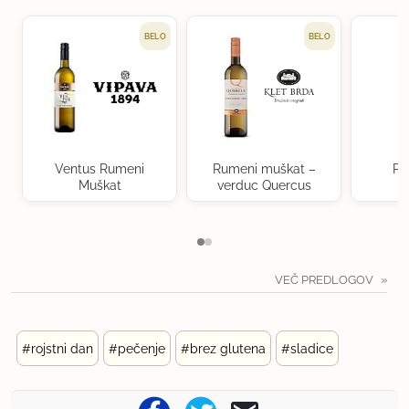
BELO
BELO
Ventus Rumeni
Rumeni muškat –
Po
Muškat
verduc Quercus
VEČ PREDLOGOV
#rojstni dan
#pečenje
#brez glutena
#sladice