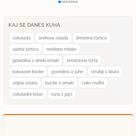
KAJ SE DANES KUHA
ćokolada
orehova rolada
limonine tortice
sadna tortica
medeno mleko
govedina v vinski omaki
enostavna torta
kokosove kocke
govedina iz juhe
struklji s skuto
zeljna solata
bucke v omaki
coko mafini
cokoladni kolac
tuna z jajci