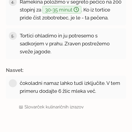
Ramekina položimo v segreto pečico na 200
4.
stopinj za
30-35 minut
. Ko iz tortice
pride čist zobotrebec, je le - ta pečena.
Tortici ohladimo in ju potresemo s
5.
sadkorjem v prahu. Zraven postrežemo
sveže jagode.
Nasvet:
čokoladni namaz lahko tudi izključite. V tem
primeru dodajte 6 žlic mleka več.
📖
Slovarček kulinaričnih izrazov