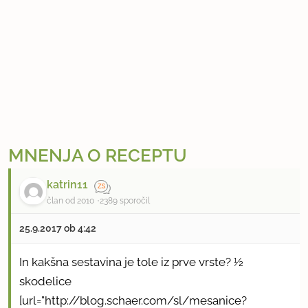
MNENJA O RECEPTU
katrin11
član od 2010
2389 sporočil
25.9.2017 ob 4:42
In kakšna sestavina je tole iz prve vrste? ½
skodelice
[url="http://blog.schaer.com/sl/mesanice?