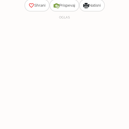
Shrani
Prispevaj
Natisni
OGLAS