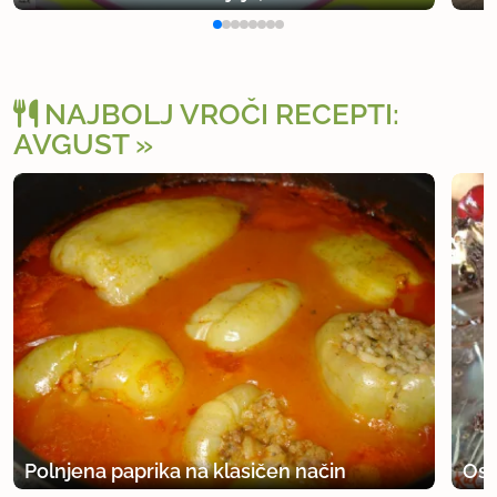
NAJBOLJ VROČI RECEPTI:
AVGUST
Polnjena paprika na klasičen način
Osv