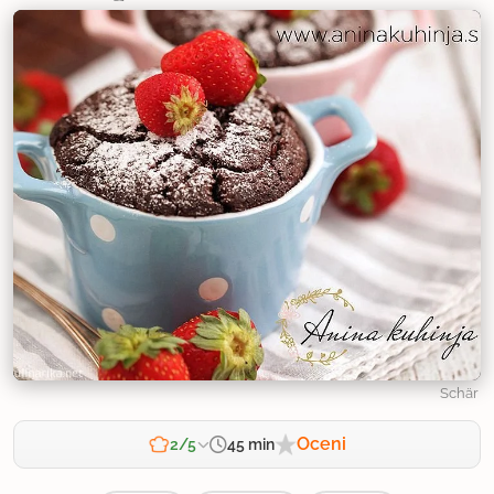
Schär
Oceni
45 min
2/5
Zahtevnost