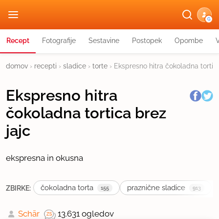
G
Recept
Fotografije
Sestavine
Postopek
Opombe
domov
›
recepti
›
sladice
›
torte
›
Ekspresno hitra čokoladna tortica
Ekspresno hitra
čokoladna tortica brez
jajc
ekspresna in okusna
čokoladna torta
praznične sladice
ZBIRKE:
155
913
Schär
13.631 ogledov