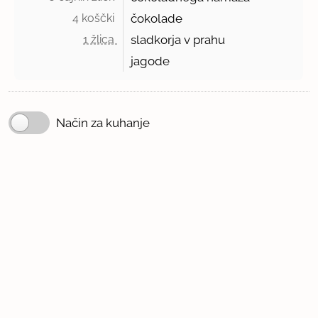
4 koščki 
čokolade
1 žlica 
sladkorja v prahu
jagode
Način za kuhanje