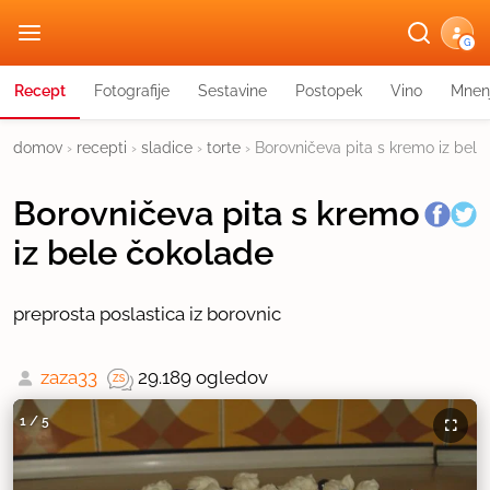
G
Recept
Fotografije
Sestavine
Postopek
Vino
Mnen
domov
›
recepti
›
sladice
›
torte
›
Borovničeva pita s kremo iz bele
Borovničeva pita s kremo
iz bele čokolade
preprosta poslastica iz borovnic
zaza33
29.189 ogledov
1
/
5