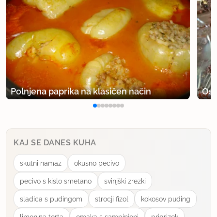
Polnjena paprika na klasičen način
Osv
KAJ SE DANES KUHA
skutni namaz
okusno pecivo
pecivo s kislo smetano
svinjški zrezki
sladica s pudingom
strocji fizol
kokosov puding
limonina torta
omaka s sampinjoni
prigrizek