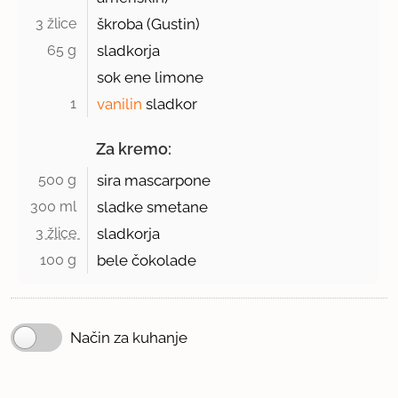
3 žlice 
škroba (Gustin)
65 g 
sladkorja
sok ene limone
1 
vanilin
sladkor
Za kremo:
500 g 
sira mascarpone
300 ml 
sladke smetane
3 žlice 
sladkorja
100 g 
bele čokolade
Način za kuhanje