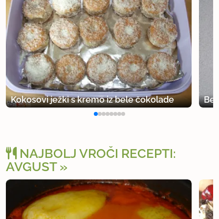
Kokosovi ježki s kremo iz bele čokolade
Bel
NAJBOLJ VROČI RECEPTI:
AVGUST