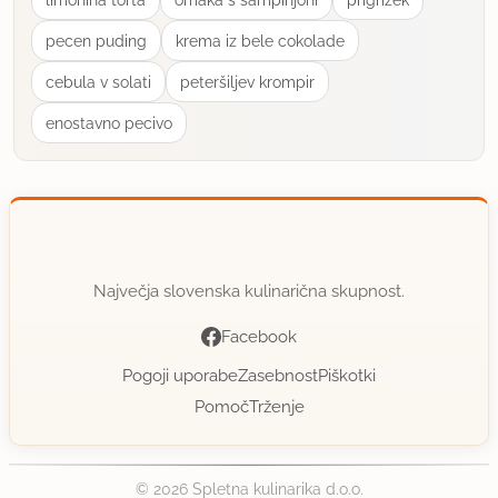
pecen puding
krema iz bele cokolade
cebula v solati
peteršiljev krompir
enostavno pecivo
Največja slovenska kulinarična skupnost.
Facebook
Pogoji uporabe
Zasebnost
Piškotki
Pomoč
Trženje
© 2026 Spletna kulinarika d.o.o.