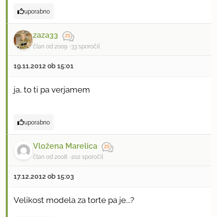
uporabno
zaza33
član od 2009
33 sporočil
19.11.2012 ob 15:01
ja, to ti pa verjamem
uporabno
Vložena Marelica
član od 2008
202 sporočil
17.12.2012 ob 15:03
Velikost modela za torte pa je...?