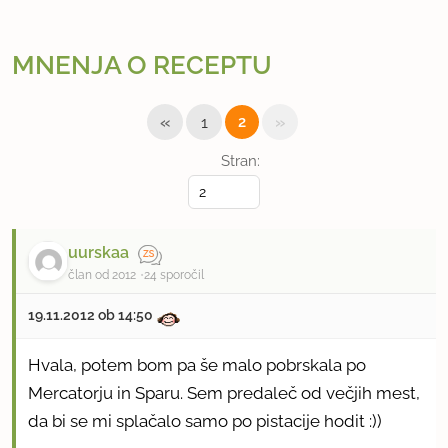
MNENJA O RECEPTU
«
»
1
2
Stran:
uurskaa
član od 2012
24 sporočil
19.11.2012 ob 14:50
Hvala, potem bom pa še malo pobrskala po
Mercatorju in Sparu. Sem predaleč od večjih mest,
da bi se mi splačalo samo po pistacije hodit :))