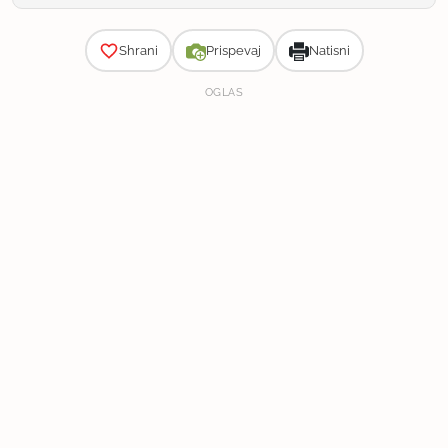
Zahtevnost
Shrani
Prispevaj
Natisni
OGLAS