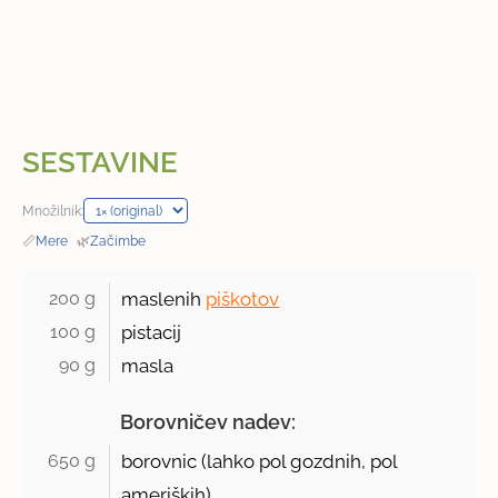
SESTAVINE
Množilnik:
📏
Mere
·
🌿
Začimbe
200 g 
maslenih
piškotov
100 g 
pistacij
90 g 
masla
Borovničev nadev:
650 g 
borovnic (lahko pol gozdnih, pol
ameriških)