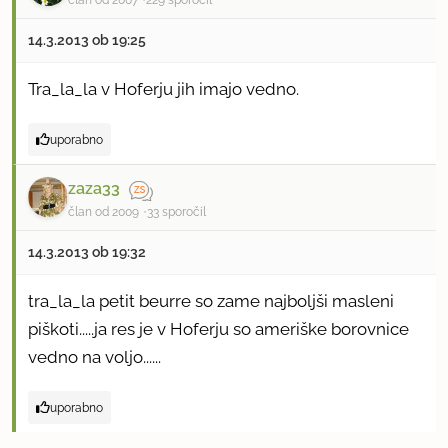
član od 2007
229 sporočil
14.3.2013 ob 19:25
Tra_la_la v Hoferju jih imajo vedno.
uporabno
zaza33
član od 2009
33 sporočil
14.3.2013 ob 19:32
tra_la_la petit beurre so zame najboljši masleni
piškoti.....ja res je v Hoferju so ameriške borovnice
vedno na voljo......
uporabno