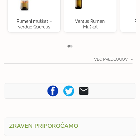
Rumeni muškat –
Ventus Rumeni
Po
verduc Quercus
Muškat
VEČ PREDLOGOV
ZRAVEN PRIPOROČAMO