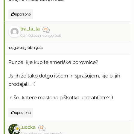
uporabno
tra_la_la
član od 2013
10 sporočil
14.3.2013 ob 19:11
Punce, kje kupite ameriške borovnice?
Js jih že tako dolgo iščem in sprašujem, kje bi jih
prodajali... :(
In še...katere maslene piškotke uporabljate? :)
uporabno
luccka