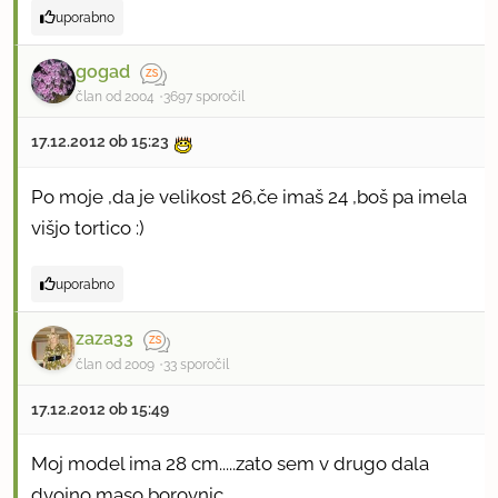
uporabno
gogad
član od 2004
3697 sporočil
17.12.2012 ob 15:23
Po moje ,da je velikost 26,če imaš 24 ,boš pa imela
višjo tortico :)
uporabno
zaza33
član od 2009
33 sporočil
17.12.2012 ob 15:49
Moj model ima 28 cm.....zato sem v drugo dala
dvojno maso borovnic.....