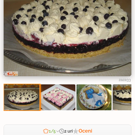
zaza33
Oceni
2 uri
1/5