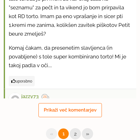
"seznamu" za pečt in ta vikend jo bom prirpavila
kot RD torto. Imam pa eno vprašanje in sicer pti
1.kremi me zanima, kolikšen zavitek piškotov Petit
beure zmelješ?
Komaj čakam, da presenetim slavljenca (in
povabljene) s tole super kombinirano torto! Mi je
takoj padla v oči....
uporabno
jazzy73
član od 2007
23 sporočil
Prikaži več komentarjev
17.8.2009 ob 12:41
zanima me koliko mletih keksov?
«
»
1
2