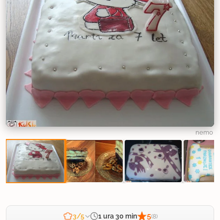
nemo
5
1 ura 30 min
3/5
(8)