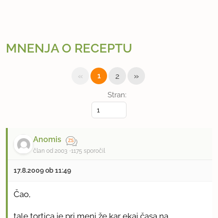
MNENJA O RECEPTU
«
»
1
2
Stran:
Anomis
član od 2003
1175 sporočil
17.8.2009 ob 11:49
Čao,
tale tortica je pri meni že kar ekaj časa na