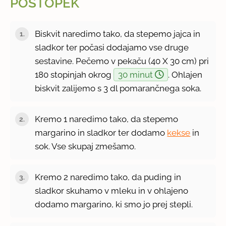
POSTOPEK
Biskvit naredimo tako, da stepemo jajca in
sladkor ter počasi dodajamo vse druge
sestavine. Pečemo v pekaču (40 X 30 cm) pri
180 stopinjah okrog
30 minut
. Ohlajen
biskvit zalijemo s 3 dl pomarančnega soka.
Kremo 1 naredimo tako, da stepemo
margarino in sladkor ter dodamo
kekse
in
sok. Vse skupaj zmešamo.
Kremo 2 naredimo tako, da puding in
sladkor skuhamo v mleku in v ohlajeno
dodamo margarino, ki smo jo prej stepli.