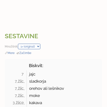
SESTAVINE
Množilnik:
📏
Mere
·
🌿
Začimbe
Biskvit:
7 
jajc
7 žlic 
sladkorja
7 žlic 
orehov ali lešnikov
7 žlic 
moke
3 žlice 
kakava