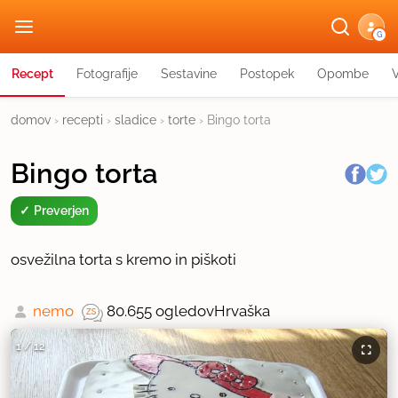
G
Recept
Fotografije
Sestavine
Postopek
Opombe
domov
›
recepti
›
sladice
›
torte
›
Bingo torta
Bingo torta
Preverjen
osvežilna torta s kremo in piškoti
nemo
80.655 ogledov
Hrvaška
1
/
12