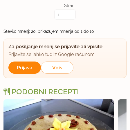
hvala
Stran:
uporabno
Število mnenj: 20, prikazujem mnenja od 1 do 10
nemo
član od 2007
83 sporočil
Za pošiljanje mnenj se prijavite ali vpišite.
Prijavite se lahko tudi z Google računom.
17.8.2009 ob 22:22
Prijava
Vpis
ojla, mletih keksov gre 300 grama,bom popravila
pri receptu.
PODOBNI RECEPTI
uporabno
Anomis
član od 2003
1175 sporočil
18.8.2009 ob 10:53