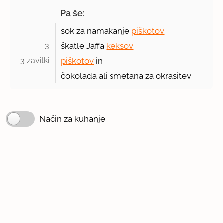
Pa še:
sok za namakanje
piškotov
3 
škatle Jaffa
keksov
3 zavitki 
piškotov
in
čokolada ali smetana za okrasitev
Način za kuhanje