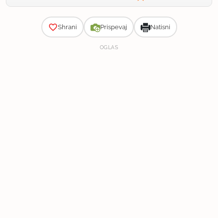
Zahtevnost
Shrani
Prispevaj
Natisni
OGLAS