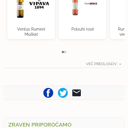
Ventus Rumeni
Polsuhi rosé
Rume
Muškat
verd
VEČ PREDLOGOV
ZRAVEN PRIPOROČAMO