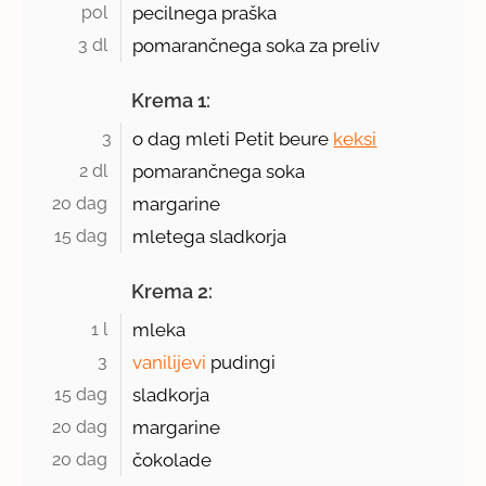
pol 
pecilnega praška
3 dl 
pomarančnega soka za preliv
Krema 1:
3
o dag mleti Petit beure
keksi
2 dl 
pomarančnega soka
20 dag 
margarine
15 dag 
mletega sladkorja
Krema 2:
1 l 
mleka
3 
vanilijevi
pudingi
15 dag 
sladkorja
20 dag 
margarine
20 dag 
čokolade