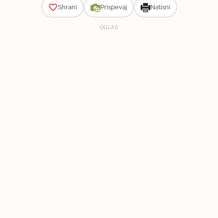
Shrani
Prispevaj
Natisni
OGLAS