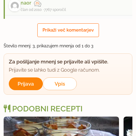
naor
član od 2010
7767 sporočil
8.1.2012 ob 16:29
Prikaži več komentarjev
Hvala za recept, sem že shranila v beležko.
Število mnenj: 3, prikazujem mnenja od 1 do 3
uporabno
Za pošiljanje mnenj se prijavite ali vpišite.
Prijavite se lahko tudi z Google računom.
Prijava
Vpis
PODOBNI RECEPTI