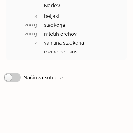
Nadev:
3 
beljaki
200 g 
sladkorja
200 g 
mletih orehov
2 
vanilina sladkorja
rozine po okusu
Način za kuhanje