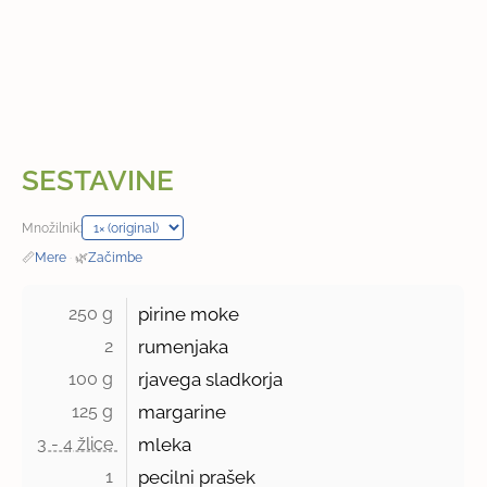
SESTAVINE
Množilnik:
📏
Mere
·
🌿
Začimbe
250 g 
pirine moke
2 
rumenjaka
100 g 
rjavega sladkorja
125 g 
margarine
3 - 4 žlice 
mleka
1 
pecilni prašek