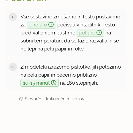
Vse sestavine zmešamo in testo postavimo
za
eno uro
počivati v hladilnik. Testo
pred valjanjem pustimo
pol ure
na
sobni temperaturi, da se lažje razvalja in se
ne lepi na peki papir in roke.
Z modelčki izrežemo piškotke, jih položimo
na peki papir in pečemo približno
10-15 minut
na 180 stopinjah.
📖
Slovarček kulinaričnih izrazov