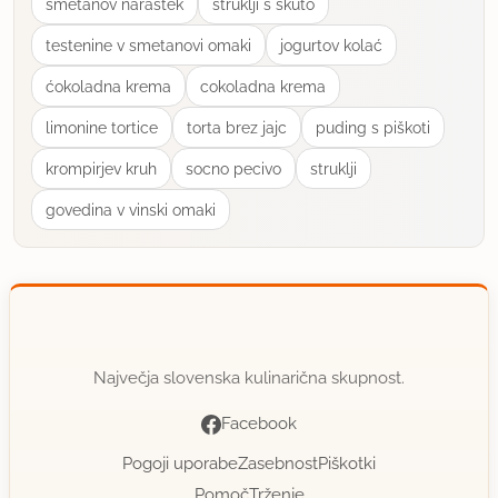
smetanov narastek
struklji s skuto
super recept. dodla sem še malo meda in arašide,
testenine v smetanovi omaki
jogurtov kolać
ki sem jih ravno imela pri roki.
ćokoladna krema
cokoladna krema
piškoti so rahli, se topijo v ustih, pa še zdravi so.
limonine tortice
torta brez jajc
puding s piškoti
uporabno
krompirjev kruh
socno pecivo
struklji
govedina v vinski omaki
ladyys
član od 2009
35 sporočil
14.2.2013 ob 11:30
Odlični!
Največja slovenska kulinarična skupnost.
uporabno
Facebook
Pogoji uporabe
Zasebnost
Piškotki
Pomoč
Trženje