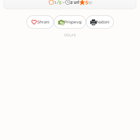
5
2 uri
1/5
(5)
Zahtevnost
Shrani
Prispevaj
Natisni
OGLAS