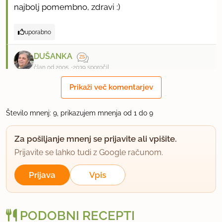
najbolj pomembno, zdravi :)
uporabno
DUŠANKA
član od 2005
2039 sporočil
Prikaži več komentarjev
23.3.2010 ob 20:14
Tokrat je Petra enkrat zlepila po dva piškotka
Število mnenj: 9, prikazujem mnenja od 1 do 9
skupaj z marmelado, drugič pa jih premazala s
Za pošiljanje mnenj se prijavite ali vpišite.
stopljeno čokolado. Slikce so na poti.
Prijavite se lahko tudi z Google računom.
uporabno
Prijava
Vpis
breskva
član od 2007
3074 sporočil
PODOBNI RECEPTI
24.8.2011 ob 19:03