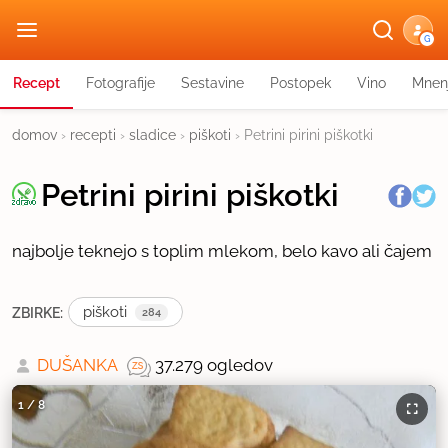
G
Recept
Fotografije
Sestavine
Postopek
Vino
Mnen
domov
›
recepti
›
sladice
›
piškoti
›
Petrini pirini piškotki
Petrini pirini piškotki
najbolje teknejo s toplim mlekom, belo kavo ali čajem
piškoti
ZBIRKE:
284
DUŠANKA
37.279 ogledov
1
/
8