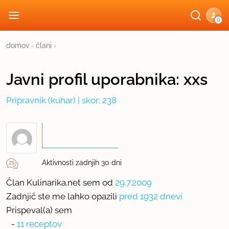
G
domov
›
člani
›
Javni profil
uporabnika:
xxs
Pripravnik
(kuhar) | skor: 238
Aktivnosti zadnjih 30 dni
Član Kulinarika.net sem od
29.7.2009
Zadnjič ste me lahko opazili
pred 1932 dnevi
Prispeval(a) sem
-
11 receptov