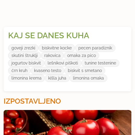
KAJ SE DANES KUHA
goveji zrezki
biskvitne kocke
pecen paradiznik
skutini štruklji
rakovica
omaka za pico
jogurtov biskvit
lešnikovi piškoti
tunine testenine
ćrn kruh
kvaseno testo
biskvit s smetano
limonina krema
kišla juha
limonina omaka
IZPOSTAVLJENO