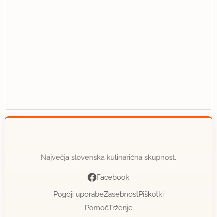
Največja slovenska kulinarična skupnost.
Facebook
Pogoji uporabe
Zasebnost
Piškotki
Pomoč
Trženje