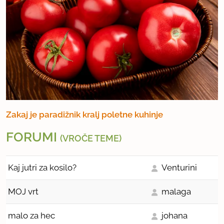
Zakaj je paradižnik kralj poletne kuhinje
FORUMI
(VROČE TEME)
Kaj jutri za kosilo?
Venturini
MOJ vrt
malaga
malo za hec
johana