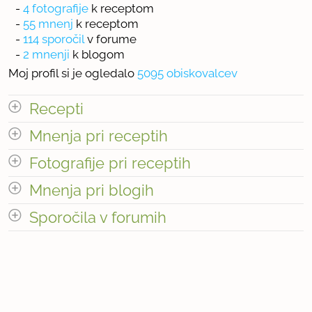
-
4 fotografije
k receptom
-
55 mnenj
k receptom
-
114 sporočil
v forume
-
2 mnenji
k blogom
Moj profil si je ogledalo
5095 obiskovalcev
Recepti
Mnenja pri receptih
odpri vse
Fotografije pri receptih
« prejšnja
1
2
naslednja Â»
Mnenja pri blogih
« prejšnja
1
6
naslednja Â»
Število fotografij pri receptih: 4
Število receptov: 11
odpri vse
Sporočila v forumih
Število mnenj pri blogih: 2
odpri vse
Število mnenj pri receptih: 55
« prejšnja
1
12
naslednja Â»