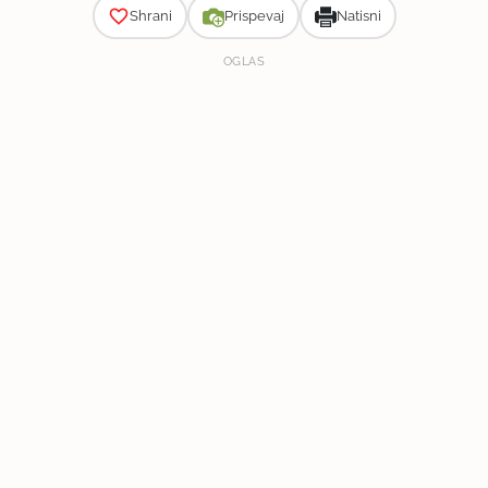
Shrani
Prispevaj
Natisni
OGLAS