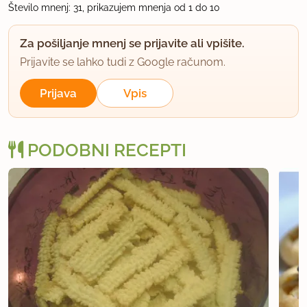
Število mnenj: 31, prikazujem mnenja od 1 do 10
orehi ohladijo preden jih nadevam.
Za pošiljanje mnenj se prijavite ali vpišite.
uporabno
Prijavite se lahko tudi z Google računom.
jankica
Prijava
Vpis
član od 2005
856 sporočil
9.1.2007 ob 10:08
PODOBNI RECEPTI
Mijan, moji orehi pa nikakor niso hoteli popadati
ven. Šele, ko so se malo ohladili, sem jih lahko
zbezala ven. Model pa sem mazala s pomaščenim
papirjem. Pitončica, ali ti modele samo pomokaš
(nič maščobe)?
uporabno