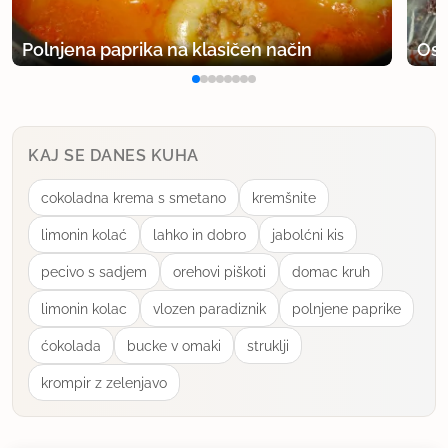
9.1.2007 ob 11:32
Polnjena paprika na klasičen način
Osv
Hvala, model sem uporabila prvič in ga seveda
pred uporabo dobro pomila z detergentom.
uporabno
KAJ SE DANES KUHA
cokoladna krema s smetano
kremšnite
Sweetie
član od 2004
1268 sporočil
limonin kolać
lahko in dobro
jabolćni kis
9.1.2007 ob 12:27
pecivo s sadjem
orehovi piškoti
domac kruh
limonin kolac
vlozen paradiznik
polnjene paprike
Tile orehki so tudi meni všeč in jih delam po istem
receptu kot Pitončica. Kot je bilo že povedano,
ćokolada
bucke v omaki
struklji
počakam kako minutko in potem sami padejo ven
krompir z zelenjavo
iz modelčka, ali pa si pomagam s kakim tankim
nožem tako, da jih na robu malo privzdignem.