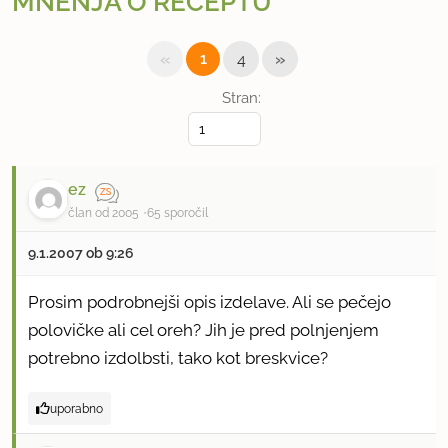
MNENJA O RECEPTU
«
»
1
4
Stran:
ez
član od 2005
65 sporočil
9.1.2007 ob 9:26
Prosim podrobnejši opis izdelave. Ali se pečejo
polovičke ali cel oreh? Jih je pred polnjenjem
potrebno izdolbsti, tako kot breskvice?
uporabno