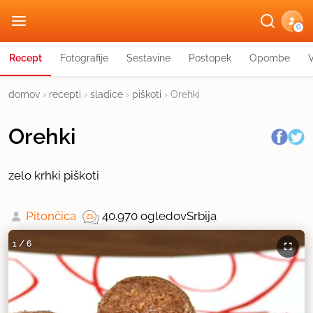
G
Recept
Fotografije
Sestavine
Postopek
Opombe
domov
›
recepti
›
sladice
›
piškoti
›
Orehki
Orehki
zelo krhki piškoti
Pitončica
40.970 ogledov
Srbija
1
/
6