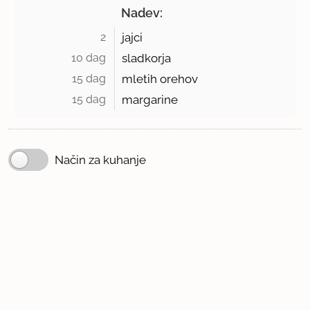
Nadev:
2 
jajci
10 dag 
sladkorja
15 dag 
mletih orehov
15 dag 
margarine
Način za kuhanje