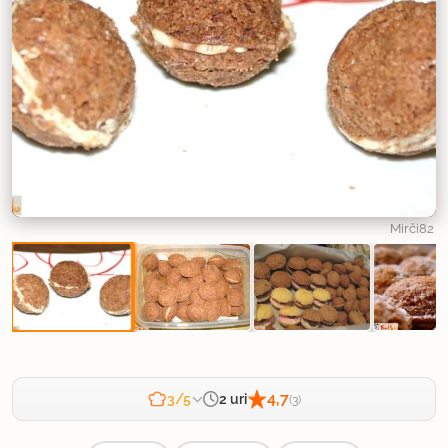
Mirči82
4,7
2 uri
3/5
(3)
Zahtevnost