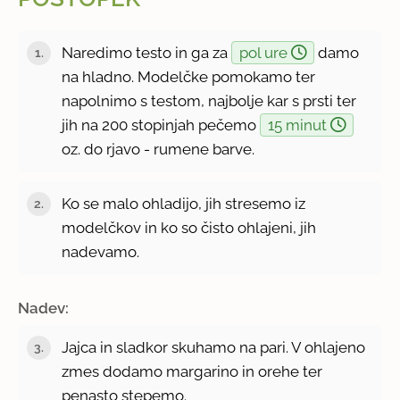
Naredimo testo in ga za
pol ure
damo
na hladno. Modelčke pomokamo ter
napolnimo s testom, najbolje kar s prsti ter
jih na 200 stopinjah pečemo
15 minut
oz. do rjavo - rumene barve.
Ko se malo ohladijo, jih stresemo iz
modelčkov in ko so čisto ohlajeni, jih
nadevamo.
Nadev:
Jajca in sladkor skuhamo na pari. V ohlajeno
zmes dodamo margarino in orehe ter
penasto stepemo.