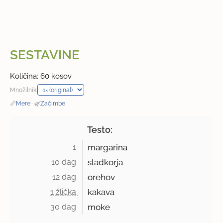
SESTAVINE
Količina: 60 kosov
Množilnik:
📏
Mere
·
🌿
Začimbe
Testo:
1 
margarina
10 dag 
sladkorja
12 dag 
orehov
1 žlička 
kakava
30 dag 
moke