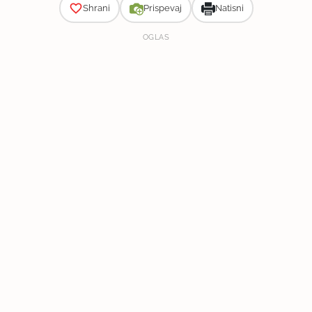
Shrani
Prispevaj
Natisni
OGLAS