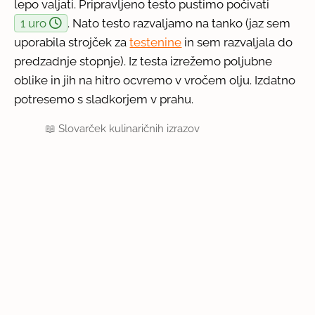
lepo valjati. Pripravljeno testo pustimo počivati
1 uro
. Nato testo razvaljamo na tanko (jaz sem
uporabila strojček za
testenine
in sem razvaljala do
predzadnje stopnje). Iz testa izrežemo poljubne
oblike in jih na hitro ocvremo v vročem olju. Izdatno
potresemo s sladkorjem v prahu.
📖
Slovarček kulinaričnih izrazov