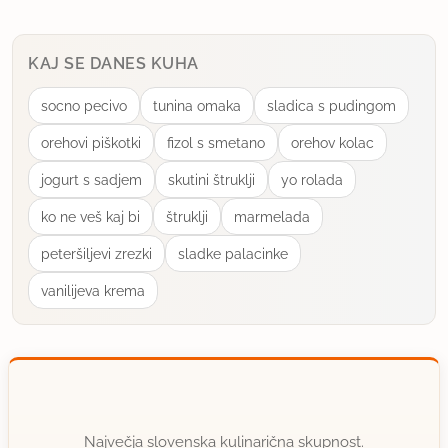
KAJ SE DANES KUHA
socno pecivo
tunina omaka
sladica s pudingom
orehovi piškotki
fizol s smetano
orehov kolac
jogurt s sadjem
skutini štruklji
yo rolada
ko ne veš kaj bi
štruklji
marmelada
peteršiljevi zrezki
sladke palacinke
vanilijeva krema
Največja slovenska kulinarična skupnost.