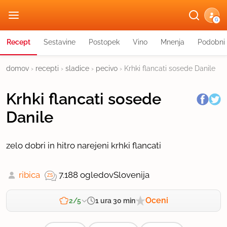
G
Recept
Sestavine
Postopek
Vino
Mnenja
Podobni 
domov
›
recepti
›
sladice
›
pecivo
›
Krhki flancati sosede Danile
Krhki flancati sosede
Danile
zelo dobri in hitro narejeni krhki flancati
ribica
7.188 ogledov
Slovenija
Oceni
1 ura 30 min
2/5
Zahtevnost