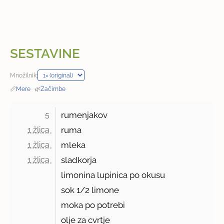
SESTAVINE
Množilnik:
📏
Mere
·
🌿
Začimbe
5 
rumenjakov
1 žlica 
ruma
1 žlica 
mleka
1 žlica 
sladkorja
limonina lupinica po okusu
sok 1/2 limone
moka po potrebi
olje za cvrtje