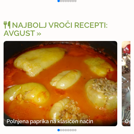
NAJBOLJ VROČI RECEPTI:
AVGUST
Polnjena paprika na klasičen način
Osv