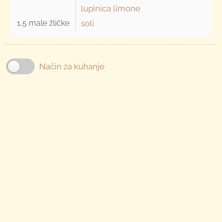
lupinica limone
1,5 male žličke 
soli
Način za kuhanje