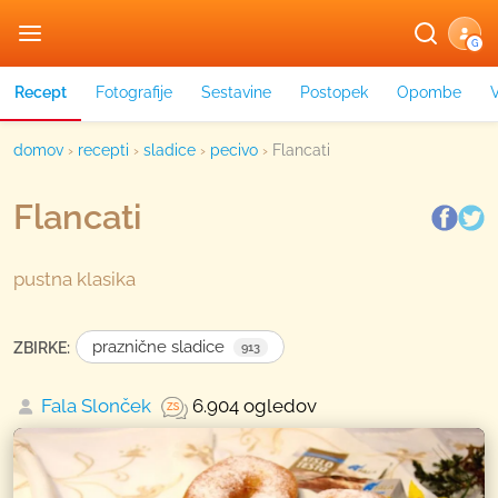
G
Recept
Fotografije
Sestavine
Postopek
Opombe
domov
›
recepti
›
sladice
›
pecivo
›
Flancati
Flancati
pustna klasika
praznične sladice
ZBIRKE:
913
Fala Slonček
6.904 ogledov