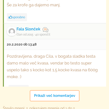
Še za krofe ga dajemo manj.
uporabno
Fala Slonček
član od 2015
40 sporočil
20.2.2020 ob 13:48
Pozdravljena, draga Cila, v bogata sladka testa
damo malo več kvasa, vendar bo testo super
uspelo tako s kocko kot 1,5 kocke kvasa na 600g
moke. :)
1
uporabno
Prikaži več komentarjev
Število mnenj: 2, prikazujem mnenja od 1 do 2