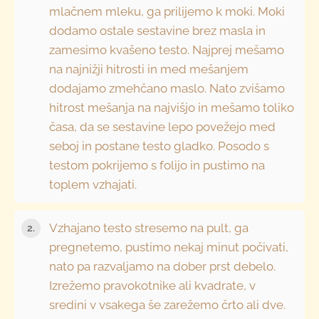
mlačnem mleku, ga prilijemo k moki. Moki
dodamo ostale sestavine brez masla in
zamesimo kvašeno testo. Najprej mešamo
na najnižji hitrosti in med mešanjem
dodajamo zmehčano maslo. Nato zvišamo
hitrost mešanja na najvišjo in mešamo toliko
časa, da se sestavine lepo povežejo med
seboj in postane testo gladko. Posodo s
testom pokrijemo s folijo in pustimo na
toplem vzhajati.
Vzhajano testo stresemo na pult, ga
pregnetemo, pustimo nekaj minut počivati,
nato pa razvaljamo na dober prst debelo.
Izrežemo pravokotnike ali kvadrate, v
sredini v vsakega še zarežemo črto ali dve.