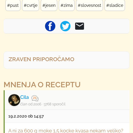
#pust
#cvrtje
#jesen
#zima
#slovesnost
#sladice
ZRAVEN PRIPOROČAMO
MNENJA O RECEPTU
Cila
član od 2006
3768 sporočil
19.2.2020 ob 14:57
A ni za 600 g moke 1,5 kocke kvasa nekam veliko?