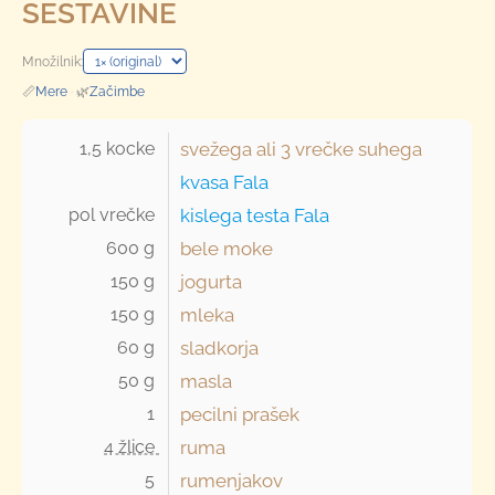
SESTAVINE
Množilnik:
📏
Mere
·
🌿
Začimbe
1,5 kocke 
svežega ali
3 vrečke
suhega
kvasa Fala
pol vrečke 
kislega testa Fala
600 g 
bele moke
150 g 
jogurta
150 g 
mleka
60 g 
sladkorja
50 g 
masla
1 
pecilni prašek
4 žlice 
ruma
5 
rumenjakov