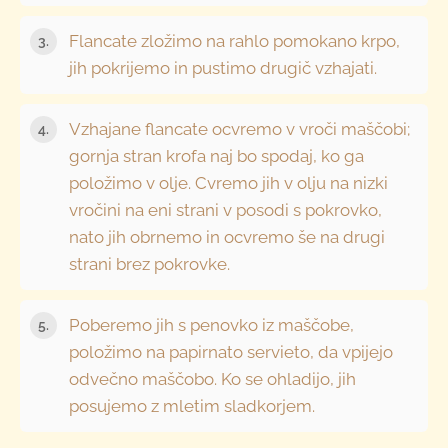
Flancate zložimo na rahlo pomokano krpo,
jih pokrijemo in pustimo drugič vzhajati.
Vzhajane flancate ocvremo v vroči maščobi;
gornja stran krofa naj bo spodaj, ko ga
položimo v olje. Cvremo jih v olju na nizki
vročini na eni strani v posodi s pokrovko,
nato jih obrnemo in ocvremo še na drugi
strani brez pokrovke.
Poberemo jih s penovko iz maščobe,
položimo na papirnato servieto, da vpijejo
odvečno maščobo. Ko se ohladijo, jih
posujemo z mletim sladkorjem.