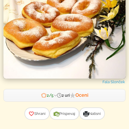
Fala Slonček
Oceni
2 uri
2/5
Zahtevnost
Shrani
Prispevaj
Natisni