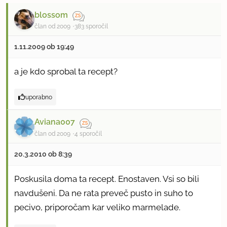
blossom
član od 2009
383 sporočil
1.11.2009 ob 19:49
a je kdo sprobal ta recept?
uporabno
Aviana007
član od 2009
4 sporočil
20.3.2010 ob 8:39
Poskusila doma ta recept. Enostaven. Vsi so bili
navdušeni. Da ne rata preveč pusto in suho to
pecivo, priporočam kar veliko marmelade.