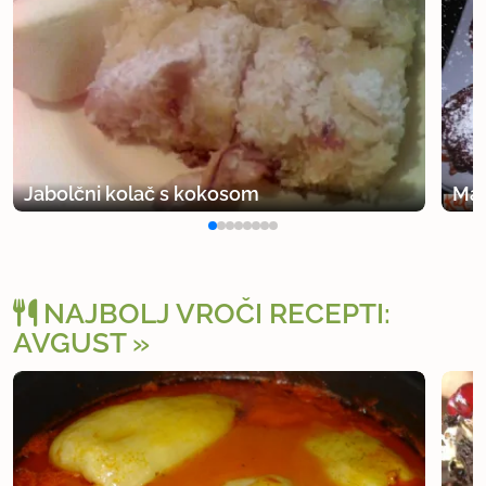
Jabolčni kolač s kokosom
Maf
NAJBOLJ VROČI RECEPTI:
AVGUST