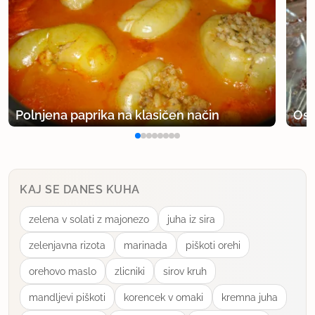
Polnjena paprika na klasičen način
Osv
KAJ SE DANES KUHA
zelena v solati z majonezo
juha iz sira
zelenjavna rizota
marinada
piškoti orehi
orehovo maslo
zlicniki
sirov kruh
mandljevi piškoti
korencek v omaki
kremna juha