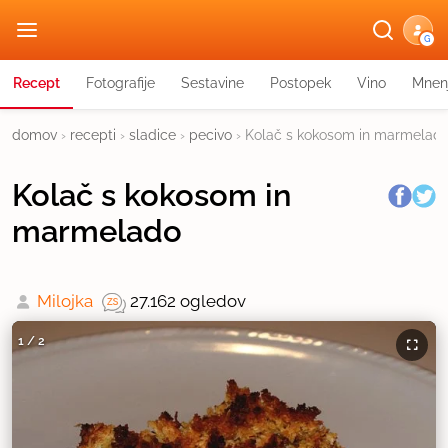
G
Recept
Fotografije
Sestavine
Postopek
Vino
Mnen
domov
›
recepti
›
sladice
›
pecivo
›
Kolač s kokosom in marmelad
Kolač s kokosom in
marmelado
Milojka
27.162 ogledov
1
/
2