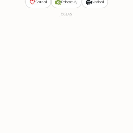
Shrani
Prispevaj
Natisni
OGLAS