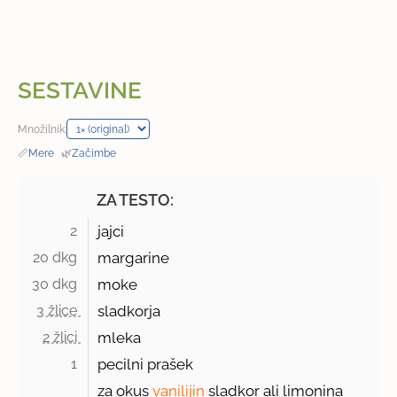
SESTAVINE
Množilnik:
📏
Mere
·
🌿
Začimbe
ZA TESTO:
2 
jajci
20 dkg 
margarine
30 dkg 
moke
3 žlice 
sladkorja
2 žlici 
mleka
1 
pecilni prašek
za okus
vanilijin
sladkor ali limonina