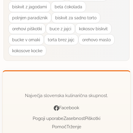
poslala sliko, škoda, res škoda ,da se pozabi na
biskvit z jagodami
bela ćokolada
take recepte kot je ta Julijin, izvrsten.
polnjen paradiznik
biskvit za sadno torto
lp
orehovi piškotki
buce z jajci
kokosov biskvit
bucke v omaki
torta brez jajc
orehovo maslo
P.s Jaša, hvala!
kokosove kocke
uporabno
dark_lauron
član od 2007
25 sporočil
4.5.2008 ob 9:54
Največja slovenska kulinarična skupnost.
Odlično
Facebook
Pogoji uporabe
Zasebnost
Piškotki
uporabno
Pomoč
Trženje