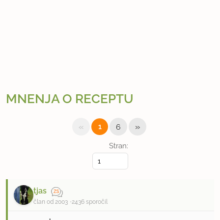
MNENJA O RECEPTU
«
»
1
6
Stran:
tjas
član od 2003
2436 sporočil