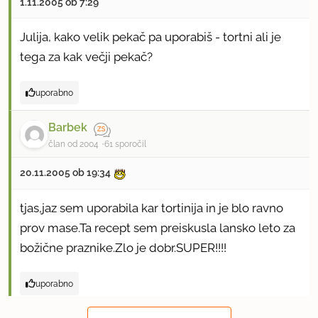
1.11.2005 ob 7:29
Julija, kako velik pekač pa uporabiš - tortni ali je
tega za kak večji pekač?
uporabno
Barbek
član od 2004
61 sporočil
20.11.2005 ob 19:34
tjas,jaz sem uporabila kar tortinija in je blo ravno
prov mase.Ta recept sem preiskusla lansko leto za
božične praznike.Zlo je dobr.SUPER!!!!
uporabno