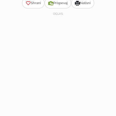
Shrani
Prispevaj
Natisni
OGLAS