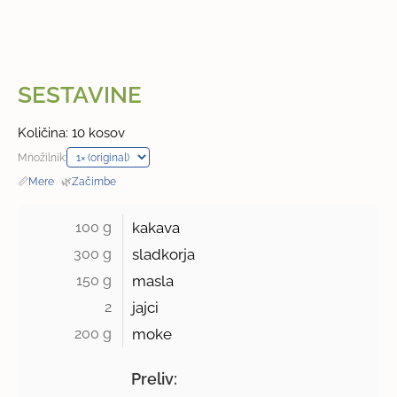
SESTAVINE
Količina: 10 kosov
Množilnik:
📏
Mere
·
🌿
Začimbe
100 g 
kakava
300 g 
sladkorja
150 g 
masla
2 
jajci
200 g 
moke
Preliv: