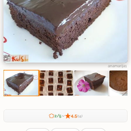
anamarija1
4,5
2/5
(14)
Zahtevnost