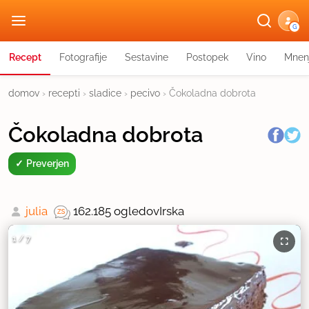
G
Recept
Fotografije
Sestavine
Postopek
Vino
Mnen
domov
›
recepti
›
sladice
›
pecivo
›
Čokoladna dobrota
Čokoladna dobrota
Preverjen
julia
162.185 ogledov
Irska
1
/
7