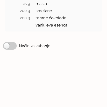
25 g 
masla
200 g 
smetane
200 g 
temne čokolade
vanilijeva esenca
Način za kuhanje