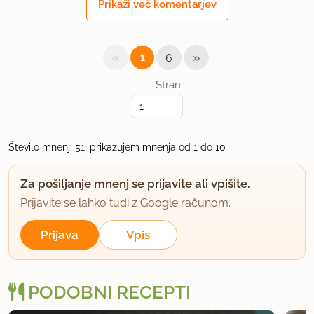
jade
Prikaži več komentarjev
član od 2004
6303 sporočil
20.11.2005 ob 20:00
«
»
1
6
Kako si lahko sprobala ta recept lani, ko pa je bil
Stran:
objavljen 1.11.2005?
uporabno
Število mnenj: 51, prikazujem mnenja od 1 do 10
julia
Za pošiljanje mnenj se prijavite ali vpišite.
član od 2004
513 sporočil
Prijavite se lahko tudi z Google računom.
21.11.2005 ob 10:41
Prijava
Vpis
Tjas, tortni je dovolj. Lp
uporabno
PODOBNI RECEPTI