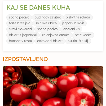
KAJ SE DANES KUHA
socno pecivo
pudingov zavitek
biskvitna rolada
torta brez jajc
svinjska ribica
jagodni biskvit
sirovi makaroni
soćno pecivo
jabolćni kis
biskvit z jagodami
zelenjavna omaka
bele kocke
banane v testu
cokoladni biskvit
skutini štruklji
IZPOSTAVLJENO