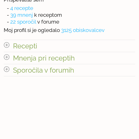
-
4 recepte
-
39 mnenj
k receptom
-
22 sporočil
v forume
Moj profil si je ogledalo
3125 obiskovalcev
Recepti
Mnenja pri receptih
Število receptov: 4
odpri vse
Sporočila v forumih
odpri vse
« prejšnja
1
4
naslednja Â»
« prejšnja
1
3
naslednja Â»
Število mnenj pri receptih: 39
Število sporočil v forumih: 22