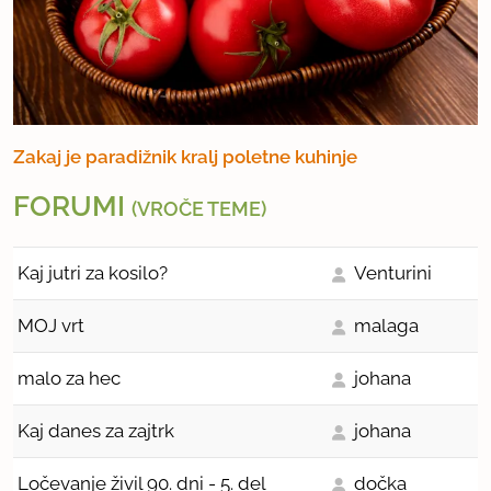
Zakaj je paradižnik kralj poletne kuhinje
FORUMI
(VROČE TEME)
Kaj jutri za kosilo?
Venturini
MOJ vrt
malaga
malo za hec
johana
Kaj danes za zajtrk
johana
Ločevanje živil 90. dni - 5. del
dočka