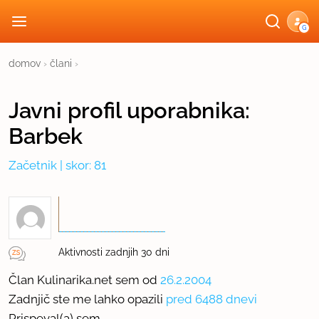
G
domov
›
člani
›
Javni profil
uporabnika:
Barbek
Začetnik
| skor: 81
Aktivnosti zadnjih 30 dni
Član Kulinarika.net sem od
26.2.2004
Zadnjič ste me lahko opazili
pred 6488 dnevi
Prispeval(a) sem