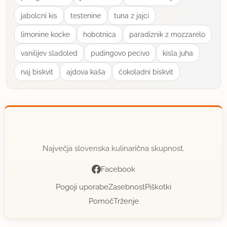
jabolcni kis
testenine
tuna z jajci
limonine kocke
hobotnica
paradiznik z mozzarelo
vanilijev sladoled
pudingovo pecivo
kisla juha
naj biskvit
ajdova kaša
ćokoladni biskvit
Največja slovenska kulinarična skupnost.
Facebook
Pogoji uporabe
Zasebnost
Piškotki
Pomoč
Trženje