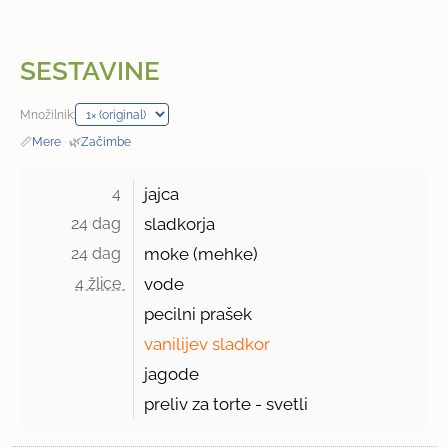
SESTAVINE
Množilnik:
📏
Mere
·
🌿
Začimbe
4 
jajca
24 dag 
sladkorja
24 dag 
moke (mehke)
4 žlice 
vode
pecilni prašek
vanilijev sladkor
jagode
preliv za torte - svetli