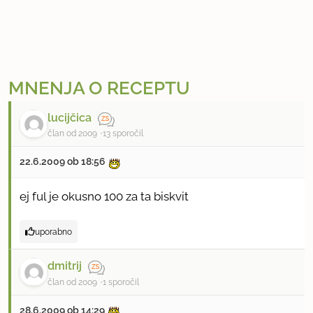
MNENJA O RECEPTU
lucijčica
član od 2009
13 sporočil
22.6.2009 ob 18:56
ej ful je okusno 100 za ta biskvit
uporabno
dmitrij
član od 2009
1 sporočil
28.6.2009 ob 14:29