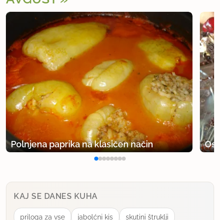
Polnjena paprika na klasičen način
Osv
KAJ SE DANES KUHA
priloga za vse
jabolćni kis
skutini štruklji