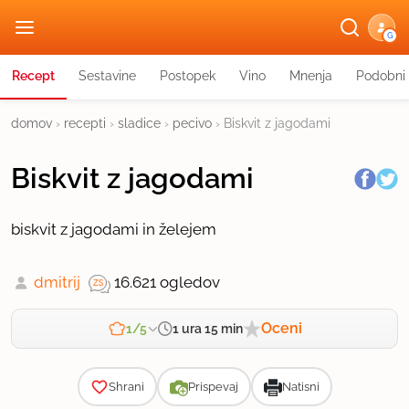
G
Recept
Sestavine
Postopek
Vino
Mnenja
Podobni 
domov
›
recepti
›
sladice
›
pecivo
›
Biskvit z jagodami
Biskvit z jagodami
biskvit z jagodami in želejem
dmitrij
16.621 ogledov
Oceni
1 ura 15 min
1/5
Zahtevnost
Shrani
Prispevaj
Natisni