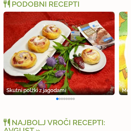
PODOBNI RECEPTI
Skutni polžki z jagodami
Mot
NAJBOLJ VROČI RECEPTI:
AVGUST