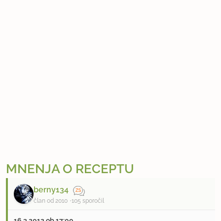
MNENJA O RECEPTU
berny134
član od 2010
105 sporočil
16.3.2012 ob 17:00