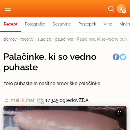
G
Recept
Fotografije
Sestavine
Postopek
Vino
Mnen
domov
›
recepti
›
sladice
›
palačinke
›
Palačinke, ki so vedno puha
Palačinke, ki so vedno
puhaste
zelo puhaste in nasitne ameriške palačinke
mali kuhar
17.345 ogledov
ZDA
1
/
2