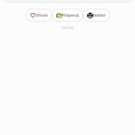
Zahtevnost
Shrani
Prispevaj
Natisni
OGLAS