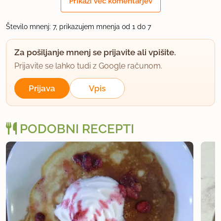
Prikaži več komentarjev
uporabno
Število mnenj: 7, prikazujem mnenja od 1 do 7
berny134
Za pošiljanje mnenj se prijavite ali vpišite.
član od 2010
105 sporočil
Prijavite se lahko tudi z Google računom.
16.3.2012 ob 19:59
Prijava
Vpis
ja vem haha, sam sem misnala kej novga za
poskusit:)
PODOBNI RECEPTI
uporabno
mali kuhar
član od 2011
748 sporočil
16.3.2012 ob 20:15
Čisto navadne so, ni nobenega kakava dodanega.