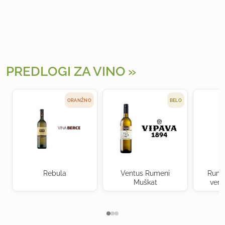
PREDLOGI ZA VINO
ORANŽNO
BELO
Rebula
Ventus Rumeni
Rume
Muškat
verd