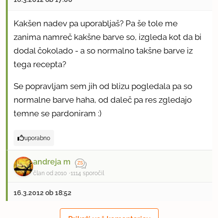
Kakšen nadev pa uporabljaš? Pa še tole me
zanima namreč kakšne barve so, izgleda kot da bi
dodal čokolado - a so normalno takšne barve iz
tega recepta?
Se popravljam sem jih od blizu pogledala pa so
normalne barve haha, od daleč pa res zgledajo
temne se pardoniram :)
uporabno
andreja m
član od 2010
1114 sporočil
16.3.2012 ob 18:52
Nadev...madona berny134-prelij s tvojo karamelo.