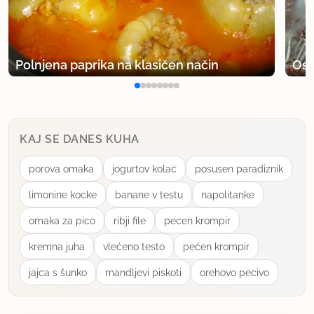
16.3.2012 ob 21:50
prav lepo je brat da ga imate tako radi, karamelni
namaz mislim
Polnjena paprika na klasičen način
Osv
uporabno
MBrando
KAJ SE DANES KUHA
član od 2011
2308 sporočil
porova omaka
jogurtov kolać
posusen paradiznik
12.7.2013 ob 8:48
limonine kocke
banane v testu
napolitanke
Karamelni od WaldenFarms...ulala!!! MEGA
omaka za pico
ribji file
pecen krompir
uporabno
kremna juha
vlećeno testo
pećen krompir
jajca s šunko
mandljevi piskoti
orehovo pecivo