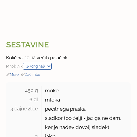
SESTAVINE
Količina: 10-12 večjih palačink
Množilnik:
📏
Mere
·
🌿
Začimbe
450 g 
moke
6 dl 
mleka
3 čajne žlice 
pecilnega praška
sladkor (po želji - jaz ga ne dam,
ker je nadev dovolj sladek)
3 
jajca