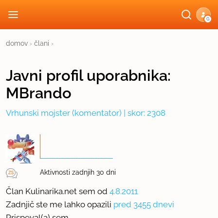
G
domov
›
člani
›
Javni profil
uporabnika:
MBrando
Vrhunski mojster
(komentator) | skor: 2308
Aktivnosti zadnjih 30 dni
Član Kulinarika.net sem od
4.8.2011
Zadnjič ste me lahko opazili
pred 3455 dnevi
Prispeval(a) sem