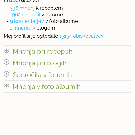
-
336 mnenj
k receptom
-
1962 sporočil
v forume
-
9 komentarjev
v foto albume
-
1 mnenje
k blogom
Moj profil si je ogledalo
15154 obiskovalcev
Mnenja pri receptih
odpri vse
Mnenja pri blogih
odpri vse
Sporočila v forumih
« prejšnja
1
34
naslednja Â»
Število mnenj pri blogih: 1
odpri vse
Mnenja v foto albumih
odpri vse
Število mnenj pri receptih: 336
« prejšnja
1
197
naslednja Â»
Število mnenj v foto albumih: 9
Število sporočil v forumih: 1962