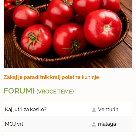
Zakaj je paradižnik kralj poletne kuhinje
FORUMI
(VROČE TEME)
Kaj jutri za kosilo?
Venturini
MOJ vrt
malaga