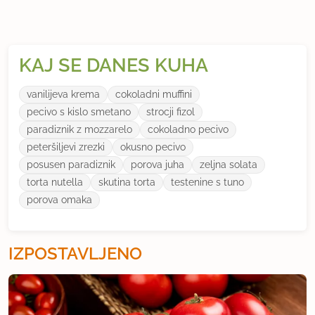
KAJ SE DANES KUHA
vanilijeva krema
cokoladni muffini
pecivo s kislo smetano
strocji fizol
paradiznik z mozzarelo
cokoladno pecivo
peteršiljevi zrezki
okusno pecivo
posusen paradiznik
porova juha
zeljna solata
torta nutella
skutina torta
testenine s tuno
porova omaka
IZPOSTAVLJENO