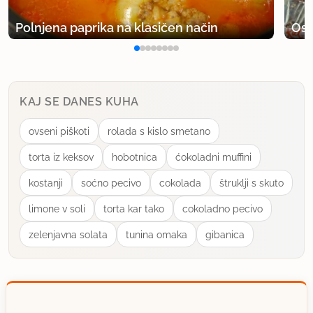
Polnjena paprika na klasičen način
Osv
KAJ SE DANES KUHA
ovseni piškoti
rolada s kislo smetano
torta iz keksov
hobotnica
ćokoladni muffini
kostanji
soćno pecivo
cokolada
štruklji s skuto
limone v soli
torta kar tako
cokoladno pecivo
zelenjavna solata
tunina omaka
gibanica