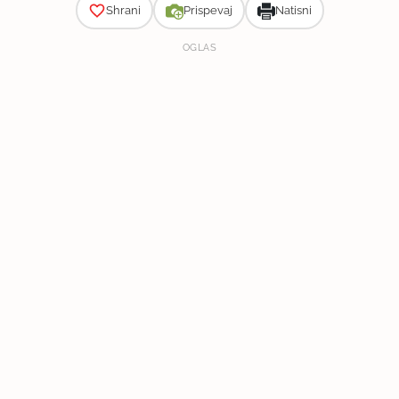
Shrani
Prispevaj
Natisni
OGLAS