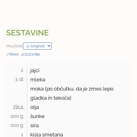
SESTAVINE
Množilnik:
📏
Mere
·
🌿
Začimbe
2 
jajci
3 dl 
mleka
moka (po občutku, da je zmes lepo
gladka in tekoča)
žlica 
olja
200 g 
šunke
200 g 
sira
1 
kisla smetana