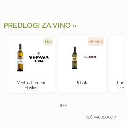
PREDLOGI ZA VINO
BELO
ORANŽNO
Ventus Rumeni
Rebula
Rume
Muškat
verd
VEČ PREDLOGOV