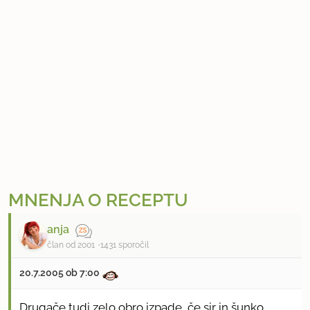
MNENJA O RECEPTU
anja
član od 2001
1431 sporočil
20.7.2005 ob 7:00
Drugače tudi zelo obro izpade, če sir in šunko