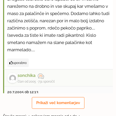
narežemo na drobno in vse skupaj kar vmešamo v
maso za palačinče in spečemo. Dodamo lahko tudi
različna zelišča, narezan por in malo bolj izdatno
začinimo s poprom, rdečo pekočo papriko,...
(seveda za tiste ki imate radi pikantno). Kislo
smetano namažem na slane palačinke kot
marmelado.....
uporabno
sonchika
član od 2005
731 sporočil
20.7.2005 ob 12:13
Prikaži več komentarjev
Njam, njam. Bo treba probat. :)