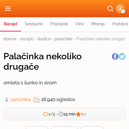
G
Recept
Sestavine
Postopek
Vino
Mnenja
Podobni 
domov
›
recepti
›
sladice
›
palačinke
›
Palačinka nekoliko drugače
Palačinka nekoliko
drugače
omleta s šunko in sirom
sonchika
18.940 ogledov
1
15 min
2/5
(1)
Zahtevnost