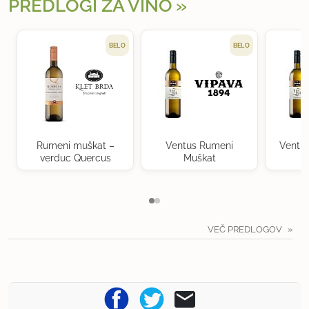
PREDLOGI ZA VINO
BELO
BELO
Rumeni muškat –
Ventus Rumeni
Ventu
verduc Quercus
Muškat
VEČ PREDLOGOV