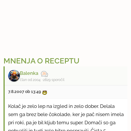
MNENJA O RECEPTU
Balenka
član od 2004
2829 sporočil
7.8.2007 ob 13:49
Kolač je zelo lep na izgled in zelo dober. Delala
sem ga brez bele čokolade, ker je pač nisem imela
pri roki, pa je bil kljub temu super. Domači so ga
pohvalili in tudi zelo hitro pospravili. Čista 5.