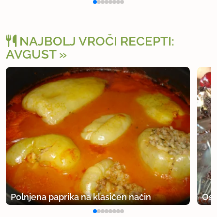
NAJBOLJ VROČI RECEPTI:
AVGUST
Polnjena paprika na klasičen način
Osv