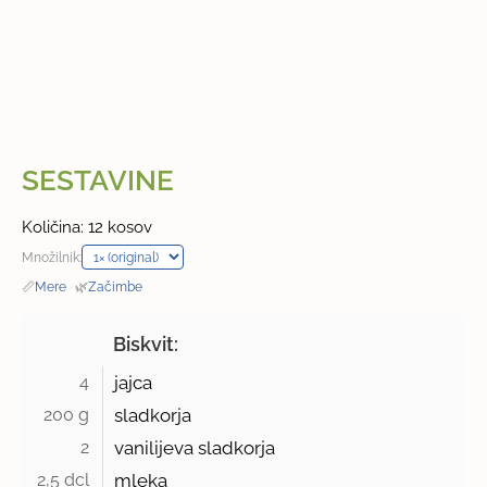
SESTAVINE
Količina: 12 kosov
Množilnik:
📏
Mere
·
🌿
Začimbe
Biskvit:
4 
jajca
200 g 
sladkorja
2 
vanilijeva sladkorja
2,5 dcl 
mleka