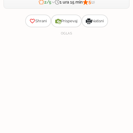
5
1 ura 15 min
2/5
(2)
Zahtevnost
Shrani
Prispevaj
Natisni
OGLAS