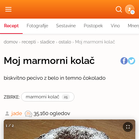
G
Recept
Fotografije
Sestavine
Postopek
Vino
Mnen
domov
›
recepti
›
sladice
›
ostalo
›
Moj marmorni kolač
Moj marmorni kolač
biskvitno pecivo z belo in temno čokolado
marmorni kolač
ZBIRKE:
25
jade
35.160 ogledov
1
/
2