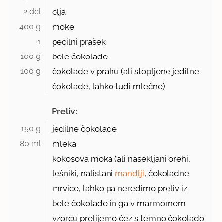
2 dcl 
olja
400 g 
moke
1 
pecilni prašek
100 g 
bele čokolade
100 g 
čokolade v prahu (ali stopljene jedilne
čokolade, lahko tudi mlečne)
Preliv:
150 g 
jedilne čokolade
80 ml 
mleka
kokosova moka (ali nasekljani orehi,
lešniki, nalistani
mandlji
, čokoladne
mrvice, lahko pa neredimo preliv iz
bele čokolade in ga v marmornem
vzorcu prelijemo čez s temno čokolado