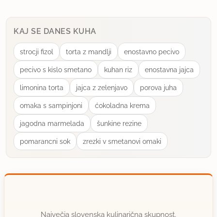
KAJ SE DANES KUHA
strocji fizol
torta z mandlji
enostavno pecivo
pecivo s kislo smetano
kuhan riz
enostavna jajca
limonina torta
jajca z zelenjavo
porova juha
omaka s sampinjoni
ćokoladna krema
jagodna marmelada
šunkine rezine
pomarancni sok
zrezki v smetanovi omaki
Največja slovenska kulinarična skupnost.