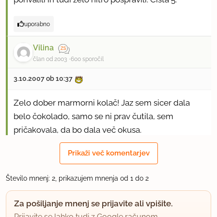
uporabno
Vilina
član od 2003
600 sporočil
3.10.2007 ob 10:37
Zelo dober marmorni kolač! Jaz sem sicer dala
belo čokolado, samo se ni prav čutila, sem
pričakovala, da bo dala več okusa.
Prikaži več komentarjev
uporabno
Število mnenj: 2, prikazujem mnenja od 1 do 2
Za pošiljanje mnenj se prijavite ali vpišite.
Prijavite se lahko tudi z Google računom.