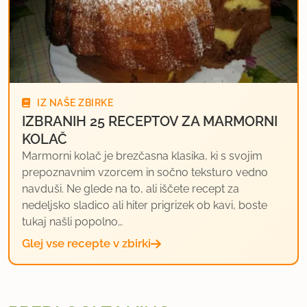
IZ NAŠE ZBIRKE
IZBRANIH 25 RECEPTOV ZA MARMORNI
KOLAČ
Marmorni kolač je brezčasna klasika, ki s svojim
prepoznavnim vzorcem in sočno teksturo vedno
navduši. Ne glede na to, ali iščete recept za
nedeljsko sladico ali hiter prigrizek ob kavi, boste
tukaj našli popolno…
Glej vse recepte v zbirki