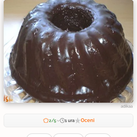
adikaa
Oceni
1 ura
2/5
Zahtevnost