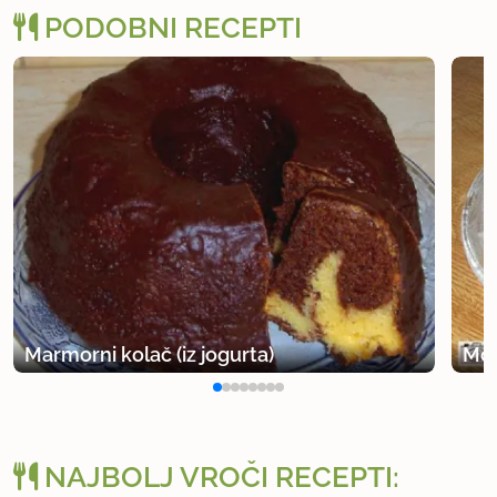
PODOBNI RECEPTI
Marmorni kolač (iz jogurta)
Moj
NAJBOLJ VROČI RECEPTI: