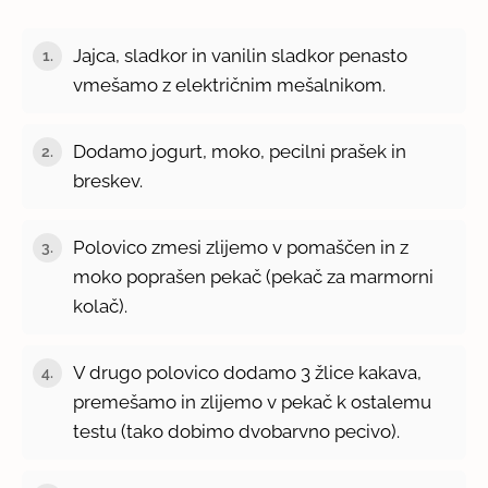
Jajca, sladkor in vanilin sladkor penasto
1.
vmešamo z električnim mešalnikom.
Dodamo jogurt, moko, pecilni prašek in
2.
breskev.
Polovico zmesi zlijemo v pomaščen in z
3.
moko poprašen pekač (pekač za marmorni
kolač).
V drugo polovico dodamo 3 žlice kakava,
4.
premešamo in zlijemo v pekač k ostalemu
testu (tako dobimo dvobarvno pecivo).