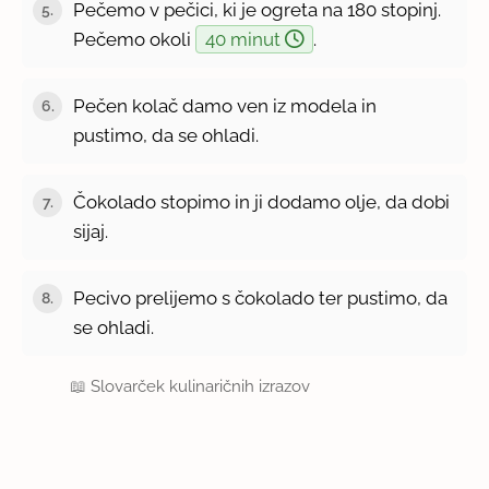
Pečemo v pečici, ki je ogreta na 180 stopinj.
5.
Pečemo okoli
40 minut
.
Pečen kolač damo ven iz modela in
6.
pustimo, da se ohladi.
Čokolado stopimo in ji dodamo olje, da dobi
7.
sijaj.
Pecivo prelijemo s čokolado ter pustimo, da
8.
se ohladi.
📖
Slovarček kulinaričnih izrazov