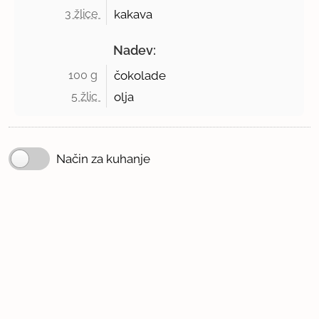
3 žlice 
kakava
Nadev:
100 g 
čokolade
5 žlic 
olja
Način za kuhanje