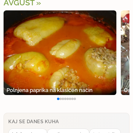
AVGUST
Polnjena paprika na klasičen način
Osv
KAJ SE DANES KUHA