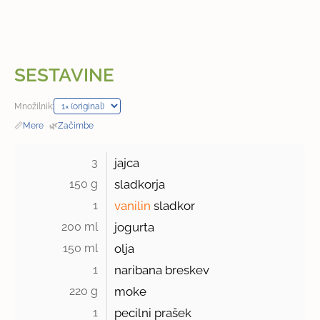
SESTAVINE
Množilnik:
📏
Mere
·
🌿
Začimbe
3 
jajca
150 g 
sladkorja
1 
vanilin
sladkor
200 ml 
jogurta
150 ml 
olja
1 
naribana breskev
220 g 
moke
1 
pecilni prašek