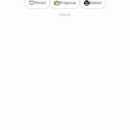
Shrani
Prispevaj
Natisni
OGLAS