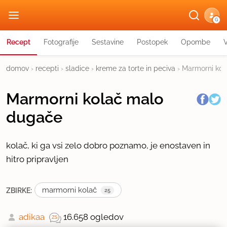
G
Recept
Fotografije
Sestavine
Postopek
Opombe
domov
›
recepti
›
sladice
›
kreme za torte in peciva
›
Marmorni kol
Marmorni kolač malo
dugače
kolač, ki ga vsi zelo dobro poznamo, je enostaven in
hitro pripravljen
marmorni kolač
ZBIRKE:
25
adikaa
16.658 ogledov