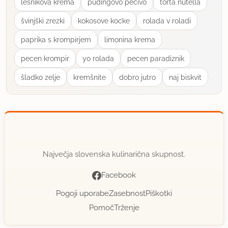
lešnikova krema
pudingovo pecivo
torta nutella
švinjški zrezki
kokosove kocke
rolada v roladi
paprika s krompirjem
limonina krema
pecen krompir
yo rolada
pecen paradiznik
šladko zelje
kremšnite
dobro jutro
naj biskvit
Največja slovenska kulinarična skupnost.
Facebook
Pogoji uporabe
Zasebnost
Piškotki
Pomoč
Trženje