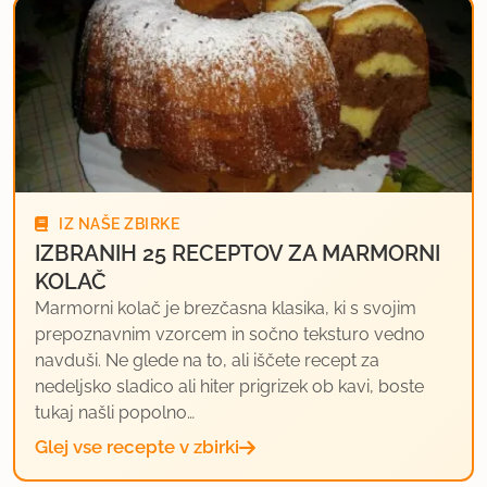
IZ NAŠE ZBIRKE
IZBRANIH 25 RECEPTOV ZA MARMORNI
KOLAČ
Marmorni kolač je brezčasna klasika, ki s svojim
prepoznavnim vzorcem in sočno teksturo vedno
navduši. Ne glede na to, ali iščete recept za
nedeljsko sladico ali hiter prigrizek ob kavi, boste
tukaj našli popolno…
Glej vse recepte v zbirki