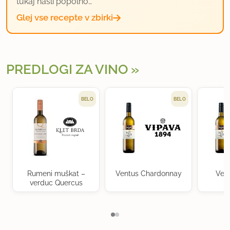
tukaj našli popolno…
Glej vse recepte v zbirki
PREDLOGI ZA VINO
BELO
BELO
Rumeni muškat –
Ventus Chardonnay
Ven
verduc Quercus