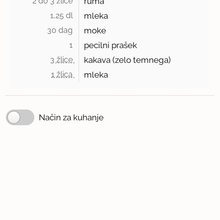
2 do 3 žlice 
ruma
1,25 dl 
mleka
30 dag 
moke
1 
pecilni prašek
3 žlice 
kakava (zelo temnega)
1 žlica 
mleka
Način za kuhanje