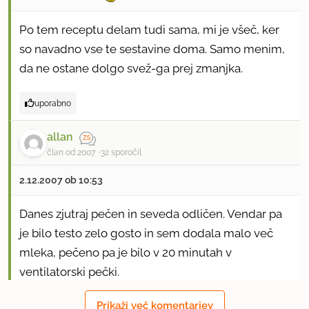
Po tem receptu delam tudi sama, mi je všeč, ker
so navadno vse te sestavine doma. Samo menim,
da ne ostane dolgo svež-ga prej zmanjka.
uporabno
allan
član od 2007
32 sporočil
2.12.2007 ob 10:53
Danes zjutraj pečen in seveda odličen. Vendar pa
je bilo testo zelo gosto in sem dodala malo več
mleka, pečeno pa je bilo v 20 minutah v
ventilatorski pečki.
Prikaži več komentarjev
uporabno