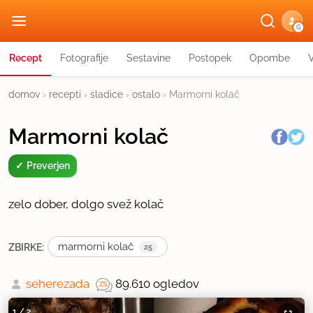
G
Recept
Fotografije
Sestavine
Postopek
Opombe
domov
›
recepti
›
sladice
›
ostalo
›
Marmorni kolač
Marmorni kolač
Preverjen
zelo dober, dolgo svež kolač
marmorni kolač
ZBIRKE:
25
seherezada
89.610 ogledov
1
/
2