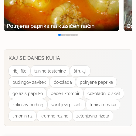
3.12.2010 ob 13:44
imam skoraj popolnoma enak recept le da je v
njem 2,5 dlc mleka.
Polnjena paprika na klasičen način
Osv
uporabno
alina alina
KAJ SE DANES KUHA
član od 2009
5 sporočil
ribji file
tunine testenine
štruklji
20.11.2011 ob 11:40
pudingov zavitek
ćokolada
polnjene paprike
Recept preverjen - nastal je okusen, puhast
golaz s papriko
pecen krompir
ćokoladni biskvit
kolaček, katerega edina pomanjkljivost je, da ga
kokosov puding
vanilijevi piskoti
tunina omaka
prehitro zmanjka:). Sem pa tudi jaz dodala malce
več mleka, čisto po občutku...
limonin riz
kremne rezine
zelenjavna rizota
uporabno