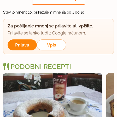
juti
Število mnenj: 10, prikazujem mnenja od 1 do 10
član od 2002
73 sporočil
Za pošiljanje mnenj se prijavite ali vpišite.
6.9.2008 ob 12:04
Prijavite se lahko tudi z Google računom.
Zelo okusen, mehek in puhast kolač - nič zbit ali
Prijava
Vpis
suh.
Je pa res, kar pravi allan, testo je zelo gosto, zato je
PODOBNI RECEPTI
potrebno dodati več tekočine (mleka).
uporabno
mayam
član od 2006
7 sporočil
15.11.2008 ob 18:13