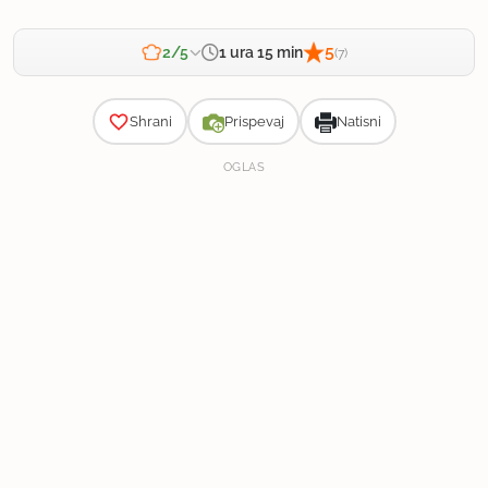
5
1 ura 15 min
2/5
(7)
Zahtevnost
Shrani
Prispevaj
Natisni
OGLAS