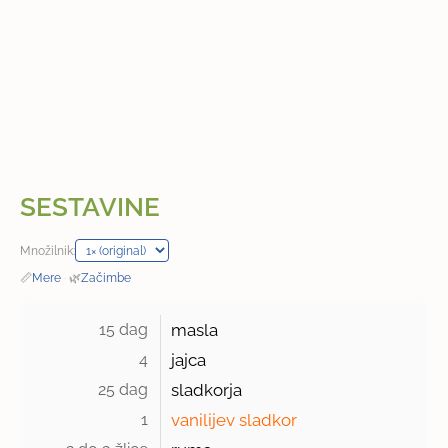
SESTAVINE
Množilnik:
📏
Mere
·
🌿
Začimbe
15 dag 
masla
4 
jajca
25 dag 
sladkorja
1 
vanilijev sladkor