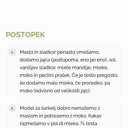
POSTOPEK
Maslo in sladkor penasto vmešamo,
dodamo jajca (postopoma, eno po eno), sol,
vanilijev sladkor, mlete mandlje, mleko,
moko in pecilni prašek. Če je testo pregosto,
še dodamo malo mleka, če preredko, pa
moko (odvisno od velikosti jajc).
Model za šarkelj dobro namažemo z
maslom in potresemo z moko. Kakav
razmešamo v pol dl mleka. ¾ testa