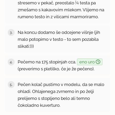
stresemo v pekač, preostalo ¼ testa pa
zmešamo s kakavovim mlekom. Vlijemo na
rumeno testo in z vilicami marmoriramo.
Na koncu dodamo še odcejene višnje (jih
malo potopimo v testo - to sem pozabila
slikati:)))
Pečemo na 175 stopinjah cca.
eno uro
(preverimo s pletilko, če je že pečeno).
Pečen kolač pustimo v modelu, da se malo
ohladi. Ohlajenega zvrnemo in po želji
prelijemo s stopljeno belo ali temno
čokoladno kuverturo.