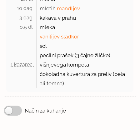
10 dag 
mletih
mandljev
3 dag 
kakava v prahu
0,5 dl 
mleka
vanilijev sladkor
sol
pecilni prašek (3 čajne žličke)
1 kozarec 
višnjevega kompota
čokoladna kuvertura za preliv (bela
ali temna)
Način za kuhanje