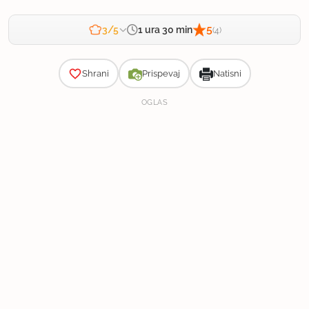
5
1 ura 30 min
3/5
(4)
Zahtevnost
Shrani
Prispevaj
Natisni
OGLAS