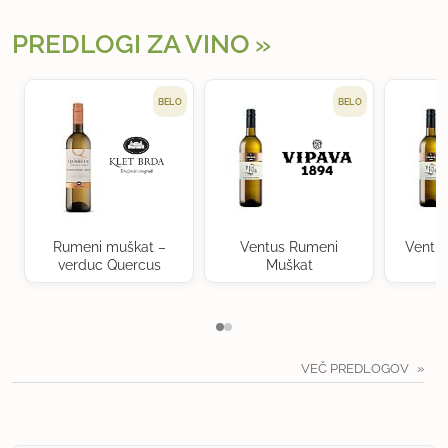
PREDLOGI ZA VINO
BELO
BELO
Rumeni muškat –
Ventus Rumeni
Ventu
verduc Quercus
Muškat
VEČ PREDLOGOV