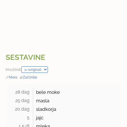
SESTAVINE
Množilnik:
📏
Mere
·
🌿
Začimbe
28 dag 
bele moke
25 dag 
masla
20 dag 
sladkorja
5 
jajc
1,5 dl 
mleka