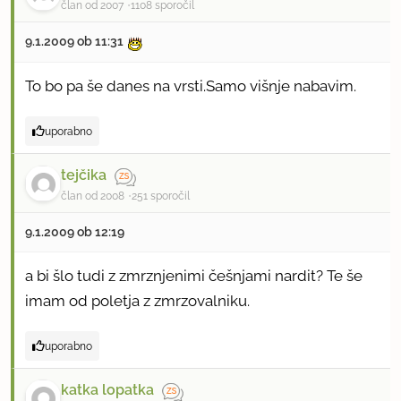
član od 2007
1108 sporočil
9.1.2009 ob 11:31
To bo pa še danes na vrsti.Samo višnje nabavim.
uporabno
tejčika
član od 2008
251 sporočil
9.1.2009 ob 12:19
a bi šlo tudi z zmrznjenimi češnjami nardit? Te še
imam od poletja z zmrzovalniku.
uporabno
katka lopatka