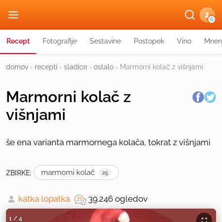
G
Recept
Fotografije
Sestavine
Postopek
Vino
Mnen
domov
›
recepti
›
sladice
›
ostalo
›
Marmorni kolač z višnjami
Marmorni kolač z
višnjami
še ena varianta marmornega kolača, tokrat z višnjami
marmorni kolač
ZBIRKE:
25
katka lopatka
39.246 ogledov
1
/
4