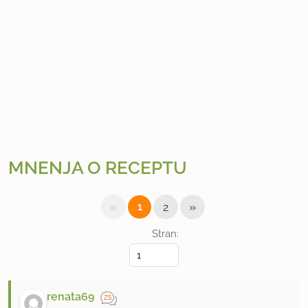
MNENJA O RECEPTU
«
»
1
2
Stran:
renata69