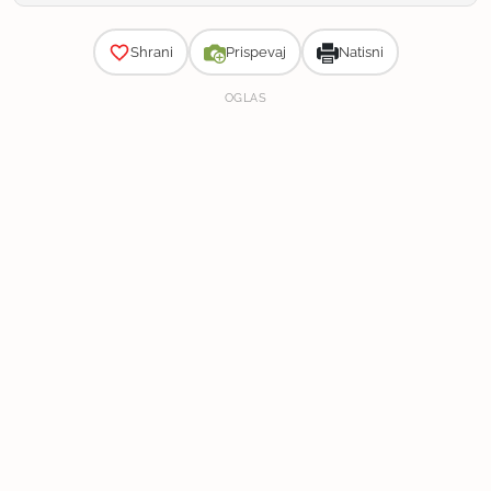
Zahtevnost
Shrani
Prispevaj
Natisni
OGLAS