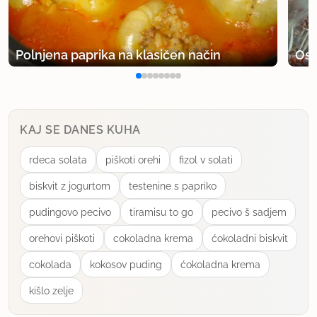
Polnjena paprika na klasičen način
Osv
KAJ SE DANES KUHA
rdeca solata
piškoti orehi
fizol v solati
biskvit z jogurtom
testenine s papriko
pudingovo pecivo
tiramisu to go
pecivo š sadjem
orehovi piškoti
cokoladna krema
ćokoladni biskvit
cokolada
kokosov puding
ćokoladna krema
kišlo zelje