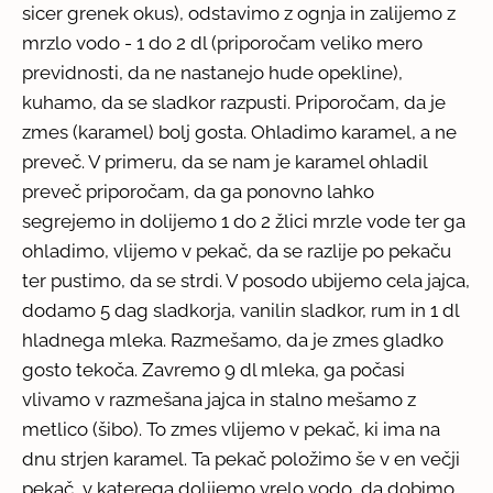
sicer grenek okus), odstavimo z ognja in zalijemo z
mrzlo vodo - 1 do 2 dl (priporočam veliko mero
previdnosti, da ne nastanejo hude opekline),
kuhamo, da se sladkor razpusti. Priporočam, da je
zmes (karamel) bolj gosta. Ohladimo karamel, a ne
preveč. V primeru, da se nam je karamel ohladil
preveč priporočam, da ga ponovno lahko
segrejemo in dolijemo 1 do 2 žlici mrzle vode ter ga
ohladimo, vlijemo v pekač, da se razlije po pekaču
ter pustimo, da se strdi. V posodo ubijemo cela jajca,
dodamo 5 dag sladkorja, vanilin sladkor, rum in 1 dl
hladnega mleka. Razmešamo, da je zmes gladko
gosto tekoča. Zavremo 9 dl mleka, ga počasi
vlivamo v razmešana jajca in stalno mešamo z
metlico (šibo). To zmes vlijemo v pekač, ki ima na
dnu strjen karamel. Ta pekač položimo še v en večji
pekač, v katerega dolijemo vrelo vodo, da dobimo