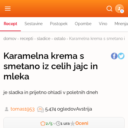
G
Recept
Sestavine
Postopek
Opombe
Vino
Mnenja
domov
›
recepti
›
sladice
›
ostalo
›
Karamelna krema s smetano iz c
Karamelna krema s
smetano iz celih jajc in
mleka
je sladka in prijetno ohladi v poletnih dneh
tomas1953
5.474 ogledov
Avstrija
Oceni
1 ura
2/5