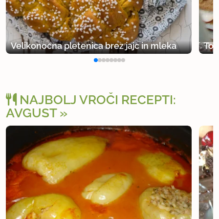
Velikonočna pletenica brez jajc in mleka
Tor
NAJBOLJ VROČI RECEPTI:
AVGUST