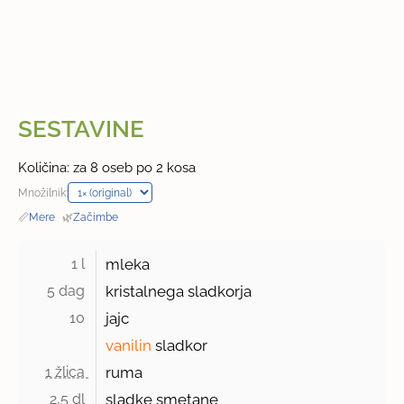
SESTAVINE
Količina: za 8 oseb po 2 kosa
Množilnik:
📏
Mere
·
🌿
Začimbe
1 l 
mleka
5 dag 
kristalnega sladkorja
10 
jajc
vanilin
sladkor
1 žlica 
ruma
2,5 dl 
sladke smetane