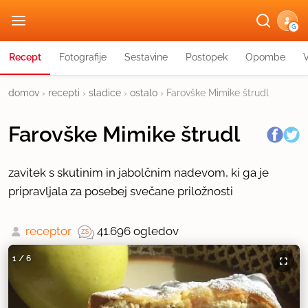
G
Recept
Fotografije
Sestavine
Postopek
Opombe
domov
›
recepti
›
sladice
›
ostalo
›
Farovške Mimike štrudl
Farovške Mimike štrudl
zavitek s skutinim in jabolčnim nadevom, ki ga je
pripravljala za posebej svečane priložnosti
receptor
41.696 ogledov
1
/
6