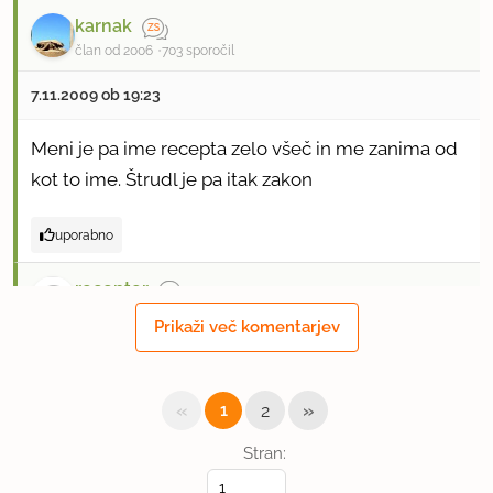
karnak
član od 2006
703 sporočil
7.11.2009 ob 19:23
Meni je pa ime recepta zelo všeč in me zanima od
kot to ime. Štrudl je pa itak zakon
uporabno
receptor
član od 2008
276 sporočil
Prikaži več komentarjev
7.11.2009 ob 19:54
«
»
1
2
Pozdrav!
Stran:
Kot mlad nadobudn kuhar,sem imel davno nazaj
priliko pomagati v župnijski kuhinji.Kuharici je bilo