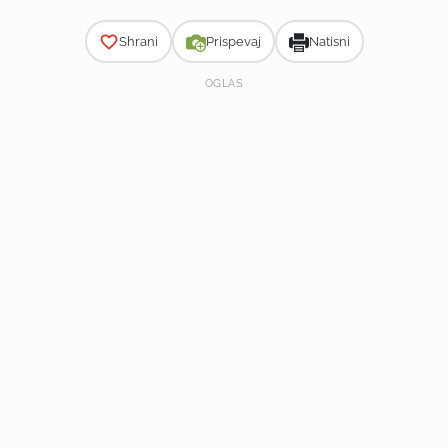
Shrani
Prispevaj
Natisni
OGLAS