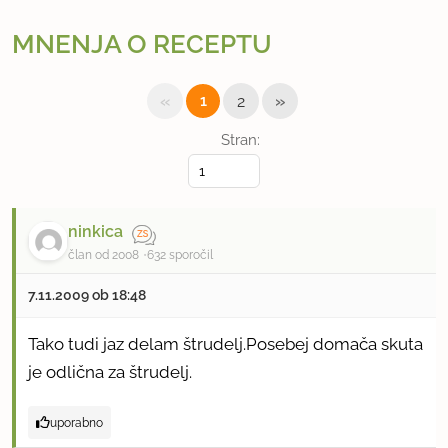
MNENJA O RECEPTU
«
»
1
2
Stran:
ninkica
član od 2008
632 sporočil
7.11.2009 ob 18:48
Tako tudi jaz delam štrudelj.Posebej domača skuta
je odlična za štrudelj.
uporabno