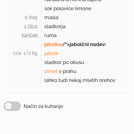
sok polovice limone
5 dag 
masla
3 žlice 
sladkorja
kanček 
ruma
jabolko
/">jabolčni nadev:
cca. 1/2 kg 
jabolk
sladkor po okusu
cimet
v prahu
lahko tudi nekaj mletih orehov
Način za kuhanje