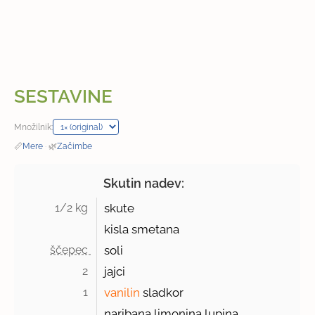
SESTAVINE
Množilnik:
📏
Mere
·
🌿
Začimbe
Skutin nadev:
1/2 kg 
skute
kisla smetana
ščepec 
soli
2 
jajci
1 
vanilin
sladkor
naribana limonina lupina