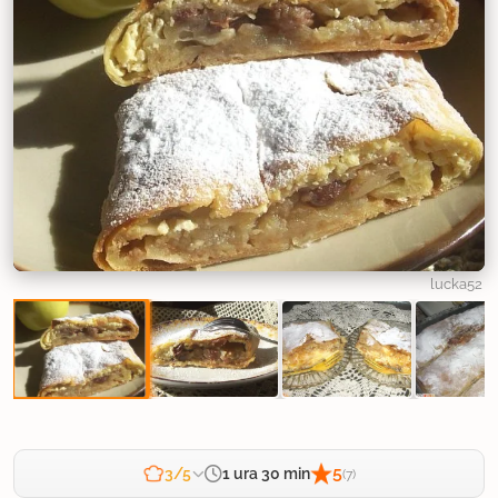
lucka52
5
1 ura 30 min
3/5
(7)
Zahtevnost