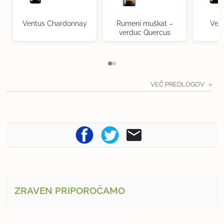
Ventus Chardonnay
Rumeni muškat –
Ven
verduc Quercus
VEČ PREDLOGOV
ZRAVEN PRIPOROČAMO