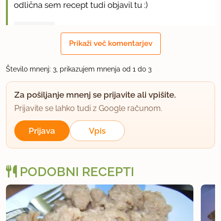
odlična sem recept tudi objavil tu :)
uporabno
Prikaži več komentarjev
fasulas
član od 2007
431 sporočil
Število mnenj: 3, prikazujem mnenja od 1 do 3
17.4.2015 ob 6:57
Za pošiljanje mnenj se prijavite ali vpišite.
Prijavite se lahko tudi z Google računom.
Od kar je žena naredila po receptu Bineta Volčiča,
drugih receptov ne uporabljamo. Sorry, Marko.
Prijava
Vpis
uporabno
PODOBNI RECEPTI