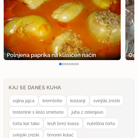
Polnjena paprika na klasičen način
Osv
KAJ SE DANES KUHA
sojina jajca
kremšnite
kostanji
svinjški zrezki
testenine s kislo smetano
juha z zelenjavo
torta kar tako
kruh brez kvasa
nutellina torta
svinjski zrezki
limonin kolać