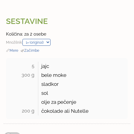
SESTAVINE
Količina: za 2 osebe
Množilnik:
📏
Mere
·
🌿
Začimbe
5 
jajc
300 g 
bele moke
sladkor
sol
olje za pečenje
200 g 
čokolade ali Nutelle