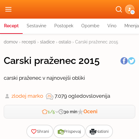
G
Recept
Sestavine
Postopek
Opombe
Vino
Mnenja
domov
›
recepti
›
sladice
›
ostalo
›
Carski praženec 2015
Carski praženec 2015
carski praženec v najnovejši obliki
zlodej marko
7.079 ogledov
slovenija
Oceni
30 min
1/5
Zahtevnost
Shrani
Prispevaj
Natisni