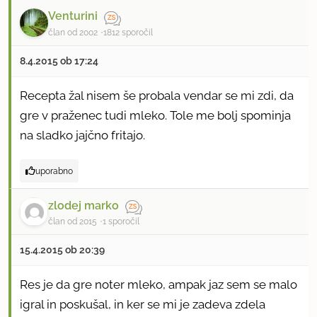
Venturini
član od 2002
1812 sporočil
8.4.2015 ob 17:24
Recepta žal nisem še probala vendar se mi zdi, da
gre v praženec tudi mleko. Tole me bolj spominja
na sladko jajčno fritajo.
uporabno
zlodej marko
član od 2015
1 sporočil
15.4.2015 ob 20:39
Res je da gre noter mleko, ampak jaz sem se malo
igral in poskušal, in ker se mi je zadeva zdela